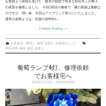
お客様より依頼を受けた、曲木の技術で有名な秋田木工の椅子
の座面を修復しました。 今回2回目の修復で、籐の座面は素敵な
のですが、弱い為、今回はファブリック張りにいたしました。
通常の金額よりは、往復の送料約6…
Continue Reading
→
お客様宅（事例）
,
修理
,
張替え
,
木楽館のしごと
INSTAGRAM
,
事例
,
修理
,
張替え
葡萄ランプ4灯、修理依頼
でお客様宅へ
2020年7月22日
KIRAKUKAN1001