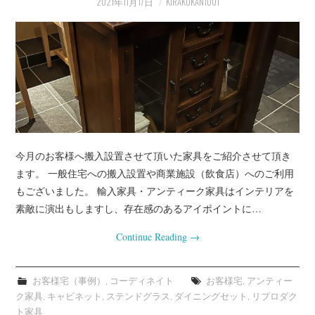
2021年11月17日
KIRAKUKAN1001
プライベート
お客様宅（事例）
インテリアの知恵袋
店長業務
今月のお客様へ搬入設置させて頂いた家具をご紹介させて頂き
ます。 一般住宅への搬入設置や商業施設（飲食店）へのご利用
もございました。 輸入家具・アンティーク家具はインテリアを
素敵に演出もしますし、存在感のあるアイポイントに…
Continue Reading
→
お客様宅（事例）
,
コーディネイト
お客様宅
,
アンティー
ク家具
,
キャビネット
,
ステンドグラス
,
ダイニングセット
,
リプロダク
ト家具