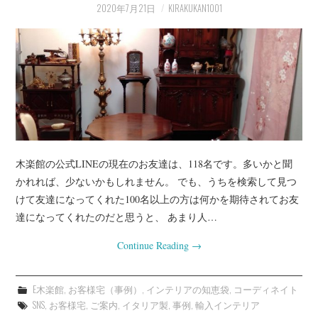
2020年7月21日
KIRAKUKAN1001
木楽館の公式LINEの現在のお友達は、118名です。多いかと聞
かれれば、少ないかもしれません。 でも、うちを検索して見つ
けて友達になってくれた100名以上の方は何かを期待されてお友
達になってくれたのだと思うと、 あまり人…
Continue Reading
→
E木楽館
,
お客様宅（事例）
,
インテリアの知恵袋
,
コーディネイト
SNS
,
お客様宅
,
ご案内
,
イタリア製
,
事例
,
輸入インテリア