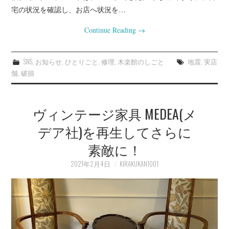
宅の状況を確認し、お店へ状況を…
Continue Reading
→
SNS
,
お知らせ
,
ひとりごと
,
修理
,
木楽館のしごと
地震
,
実店
舗
,
破損
ヴィンテージ家具 MEDEA(メ
デア社)を再生してさらに
素敵に！
2021年2月4日
KIRAKUKAN1001