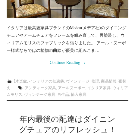
イタリアは最高級家具ブランドのMedea(メデア社)のダイニング
チェアやアームチェアをフレームを組み直して、再塗装し、ウ
ィリアムモリスのファブリックを張りました。 アール・ヌーボ
ー様式ならではの植物の曲線が優美に組みこま…
Continue Reading
→
E木楽館
,
インテリアの知恵袋
,
ヴィンテージ
,
修理
,
商品情報
,
張替
え
アンティーク家具
,
アールヌーボー
,
イタリア家具
,
ウィリア
ムモリス
,
ヴィンテージ家具
,
再生品
,
輸入家具
年内最後の配達はダイニン
グチェアのリフレッシュ！