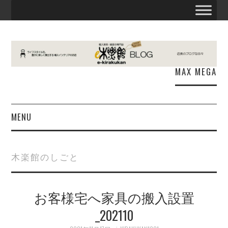
MAX MEGA
MENU
お知らせ
木楽館のしごと
E木楽館
お客様宅へ家具の搬入設置
商品情報
_202110
出張