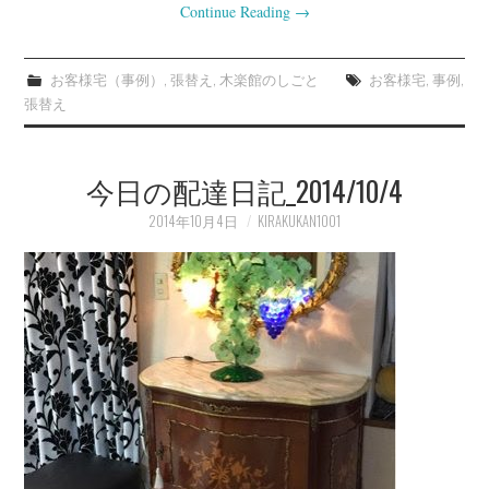
Continue Reading
→
お客様宅（事例）
,
張替え
,
木楽館のしごと
お客様宅
,
事例
,
張替え
今日の配達日記_2014/10/4
2014年10月4日
KIRAKUKAN1001