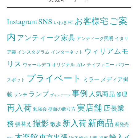
ご案
お客様宅
Instagram
SNS
いわきEC
内
アンティーク家具
アンティーク照明
イタリ
ウィリアムモ
ア製
インスタグラム
インターネット
リス
ウォールデコ
オリジナル
ガレ
ティファニー
パワー
プライベート
ミラー
メディア掲
スポット
事例
ランプ
人気商品
載
修理
ランチ
ヴィンテージ
再入荷
実店舗
店長業
勉強会
壁面の飾り方
新商品
撮影
新入荷
務
張替え
散歩
新発売
木楽館
東京出張
輸入イ