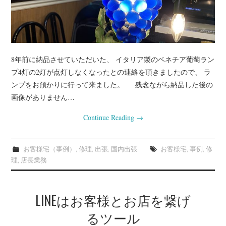
8年前に納品させていただいた、 イタリア製のベネチア葡萄ラン
プ4灯の2灯が点灯しなくなったとの連絡を頂きましたので、 ラ
ンプをお預かりに行って来ました。 残念ながら納品した後の
画像がありません…
Continue Reading
→
お客様宅（事例）
,
修理
,
出張
,
国内出張
お客様宅
,
事例
,
修
理
,
店長業務
LINEはお客様とお店を繋げ
るツール