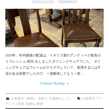
2020年12月29日
KIRAKUKAN1001
2020年、年内最後の配達は、イギリス製のアンティーク家具の
リフレッシュ(再生)をしましたダイニングチェアでした。 ダイ
ニングチェアはフレームがグラグラしていて、使用するには不
安がある状態でしたので、一度解体してもう一度…
Continue Reading
→
お客様宅（事例）
,
張替え
,
木楽館のしごと
お客様宅
,
アン
ティーク家具
,
張替え
,
配達