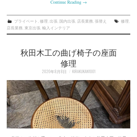
Continue Reading
→
プライベート
,
修理
,
出張
,
国内出張
,
店長業務
,
張替え
修理
,
店長業務
,
東京出張
,
輸入インテリア
秋田木工の曲げ椅子の座面
修理
2020年8月8日
KIRAKUKAN1001