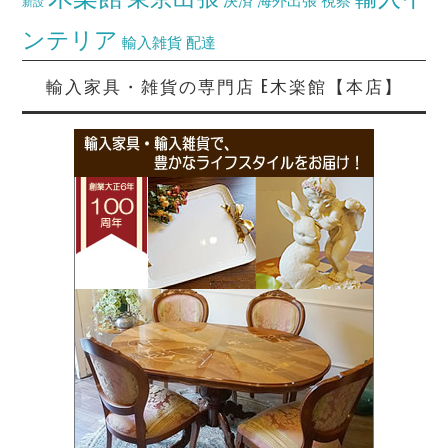
決済
海外出張
視察
新設
ンテリア
輸入雑貨
配達
輸入家具・雑貨の専門店 E木楽館【本店】