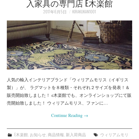
入家具の専門店 E木楽館
プライベート
2017年6月5日
KIRAKUKAN1001
お客様宅（事例）
インテリアの知恵袋
店長業務
人気の輸入インテリアブランド「ウィリアムモリス（イギリス
製）」が、 ラグマットを８種類・それぞれ２サイズを発表！＆
販売開始致しました！ e木楽館でも、オンラインショップにて販
売開始致しました！ ウィリアムモリス、ファンに…
Continue Reading
→
E木楽館
,
お知らせ
,
商品情報
,
新入荷商品
ウィリアムモリ