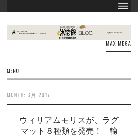
MAX MEGA
MENU
お知らせ
MONTH:
6月 2017
E木楽館
ウィリアムモリスが、ラグ
商品情報
マット８種類を発売！｜輸
出張