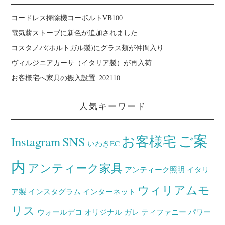
コードレス掃除機コーボルトVB100
電気薪ストーブに新色が追加されました
コスタノバ(ポルトガル製)にグラス類が仲間入り
ヴィルジニアカーサ（イタリア製）が再入荷
お客様宅へ家具の搬入設置_202110
人気キーワード
ご案
お客様宅
Instagram
SNS
いわきEC
内
アンティーク家具
アンティーク照明
イタリ
ウィリアムモ
ア製
インスタグラム
インターネット
リス
ウォールデコ
オリジナル
ガレ
ティファニー
パワー