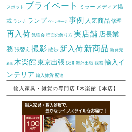
プライベート
ミラー
メディア掲
スポット
事例
ランプ
人気商品
載
修理
ランチ
ヴィンテージ
再入荷
実店舗
店長業
勉強会
壁面の飾り方
新商品
撮影
新入荷
務
張替え
散歩
新発売
木楽館
東京出張
輸入イ
決済
海外出張
視察
新設
ンテリア
輸入雑貨
配達
輸入家具・雑貨の専門店 E木楽館【本店】