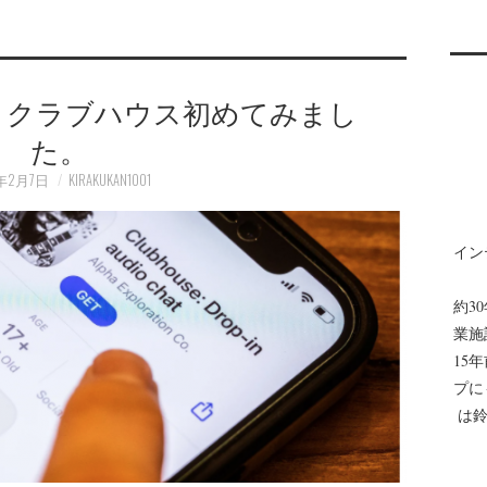
USE クラブハウス初めてみまし
た。
1年2月7日
KIRAKUKAN1001
イン
約3
業施
15
プに
は鈴