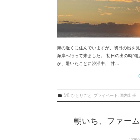
海の近くに住んでいますが、初日の出を見
海岸へ行って来ました。 初日の出の時間は調
が、驚いたことに渋滞中。 甘…
SNS
,
ひとりごと
,
プライベート
,
国内出張
朝いち、ファー
2020