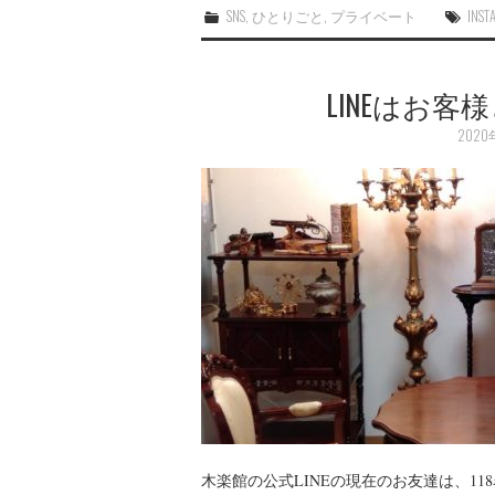
SNS
,
ひとりごと
,
プライベート
INST
LINEはお
2020
木楽館の公式LINEの現在のお友達は、1