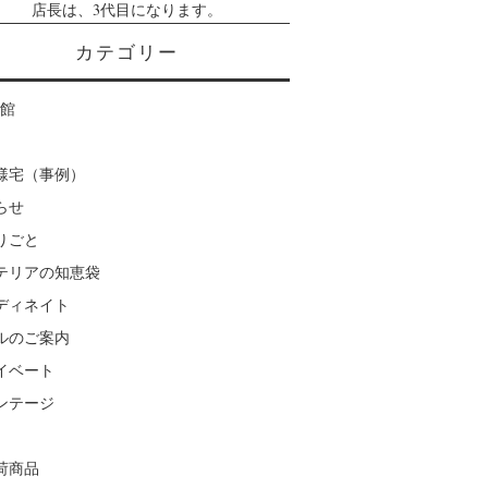
店長は、3代目になります。
カテゴリー
楽館
様宅（事例）
らせ
りごと
テリアの知恵袋
ディネイト
ルのご案内
イベート
ンテージ
荷商品