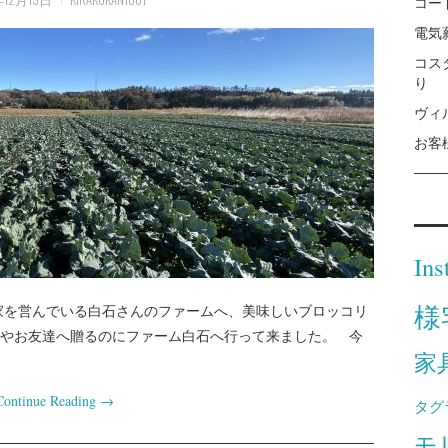
コー
電気
コス
り
ヴィ
お客
Ins
様
家を営んでいる白石さんのファームへ、美味しいブロッコリ
やお友達へ贈るのにファーム白石へ行って来ました。 今
家
Continue Reading
→
タグ
モ