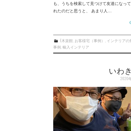
も、うちを検索して見つけて友達になって
れたのだと思うと、 あまり人…
E木楽館
,
お客様宅（事例）
,
インテリアの
事例
,
輸入インテリア
いわき
2020