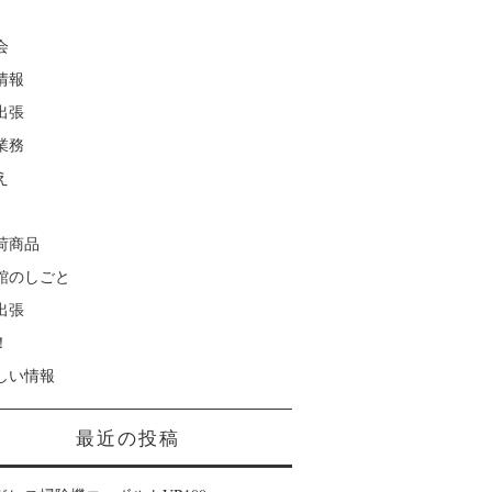
会
情報
出張
業務
え
荷商品
館のしごと
出張
！
しい情報
最近の投稿