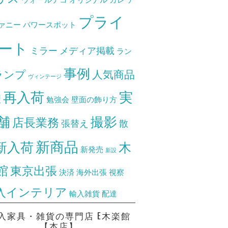
プライ
ァニー
パワースポット
ート
ミラー
メディア掲載
ラン
事例
ランプ
人気商品
ヴィンテージ
再入荷
実
理
勉強会
壁面の飾り方
舗
撮影
店長業務
張替え
散
新商品
新入荷
木
新発売
新設
館
東京出張
決済
海外出張
視察
入インテリア
輸入雑貨
配達
入家具・雑貨の専門店 E木楽館
【本店】