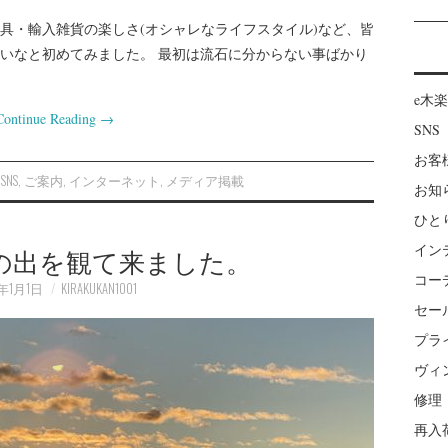
具・輸入雑貨の楽しさ(オシャレなライフスタイル)など、皆
いなと初めてみました。 最初は流石に分からない事ばかり
e木
Continue Reading
→
SNS
お客
SNS
,
ご案内
,
インターネット
,
メディア掲載
お知
ひと
イン
初日の出を観て来ました。
コー
1年1月1日
KIRAKUKAN1001
セー
プラ
ヴィ
修理
再入