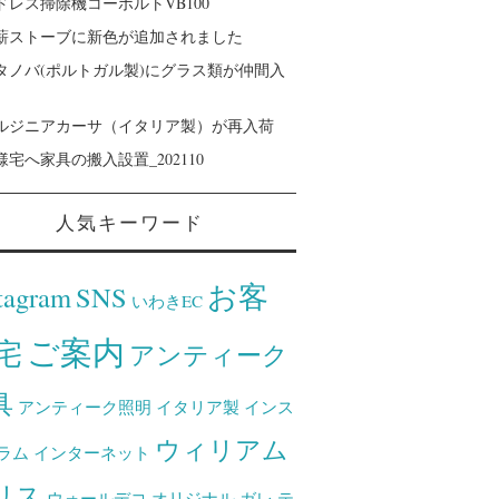
ドレス掃除機コーボルトVB100
薪ストーブに新色が追加されました
タノバ(ポルトガル製)にグラス類が仲間入
ルジニアカーサ（イタリア製）が再入荷
様宅へ家具の搬入設置_202110
人気キーワード
お客
tagram
SNS
いわきEC
ご案内
宅
アンティーク
具
アンティーク照明
イタリア製
インス
ウィリアム
ラム
インターネット
リス
ウォールデコ
オリジナル
ガレ
テ