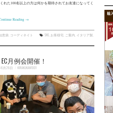
くれた100名以上の方は何かを期待されてお友達になってく
Continue Reading
→
知恵袋
,
コーディネイト
SNS
,
お客様宅
,
ご案内
,
イタリア製
,
EC月例会開催！
年6月26日
KIRAKUKAN1001