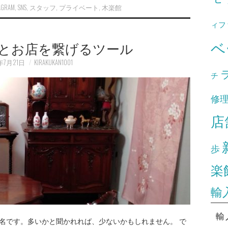
AGRAM
,
SNS
,
スタッフ
,
プライベート
,
木楽館
ィフ
ベ
客様とお店を繋げるツール
年7月21日
KIRAKUKAN1001
チ
修
店
歩
楽
輸
輸
18名です。多いかと聞かれれば、少ないかもしれません。 で