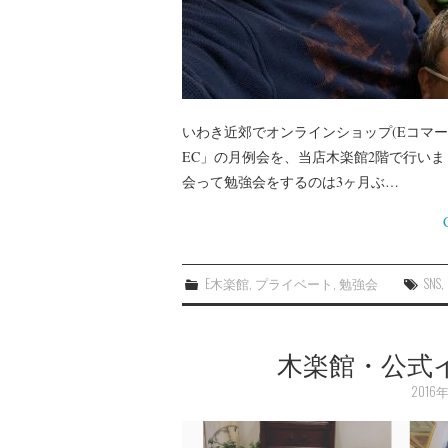
いわき近郊でオンラインショップ(Eコマ
EC」の月例会を、当店木楽館2階で行いま
会って勉強会をするのは3ヶ月ぶ…
E木楽館
,
プライベート
,
勉強会
SNS
,
木楽館・公式
2016