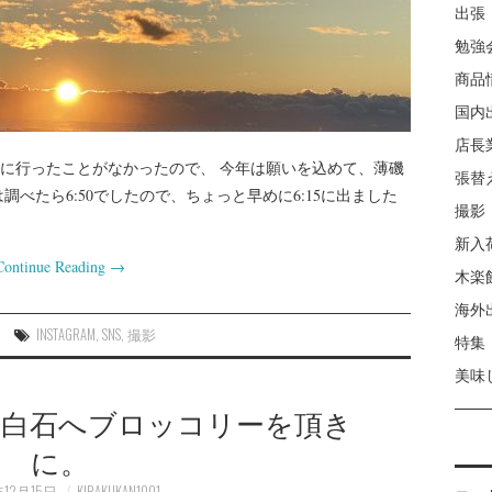
出張
勉強
商品
国内
店長
に行ったことがなかったので、 今年は願いを込めて、薄磯
張替
べたら6:50でしたので、ちょっと早めに6:15に出ました
撮影
新入
Continue Reading
→
木楽
海外
INSTAGRAM
,
SNS
,
撮影
特集
美味
ム白石へブロッコリーを頂き
に。
年12月15日
KIRAKUKAN1001