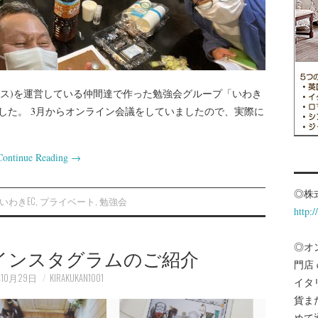
ース)を運営している仲間達で作った勉強会グループ「いわき
した。 3月からオンライン会議をしていましたので、実際に
Continue Reading
→
◎株
いわきEC
,
プライベート
,
勉強会
http:
◎オ
インスタグラムのご紹介
門店
年10月29日
KIRAKUKAN1001
イタ
貨ま
めて