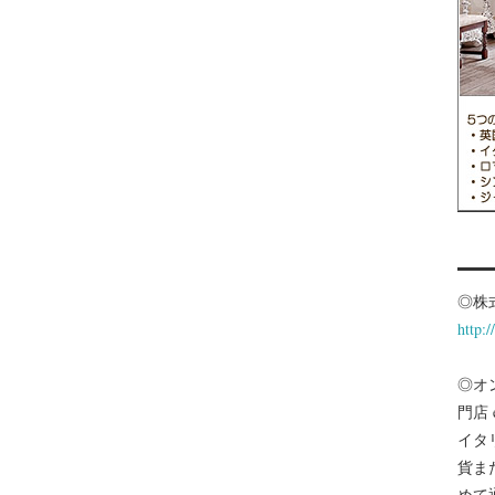
◎株
http:
◎オ
門店
イタ
貨ま
めて