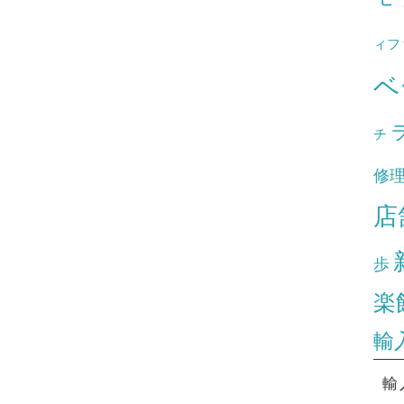
ィフ
ベ
チ
修
店
歩
楽
輸
輸