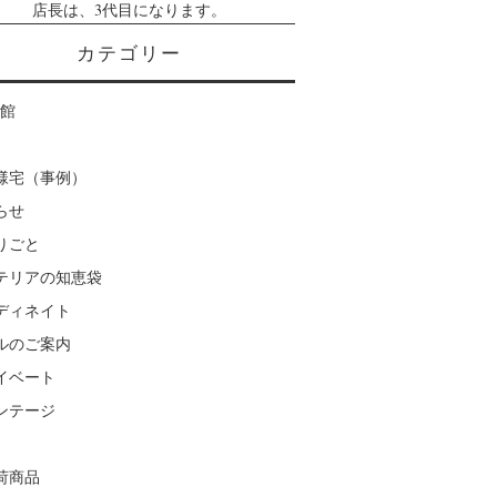
店長は、3代目になります。
カテゴリー
楽館
様宅（事例）
らせ
りごと
テリアの知恵袋
ディネイト
ルのご案内
イベート
ンテージ
荷商品