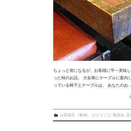
ちょっと前になるが、お客様に平一美味し
った時のお話。 大女将にテーブルに案内
っている椅子とテーブルは、 あなたのお
お客様宅（事例）
,
ひとりごと
,
勉強会
,
店