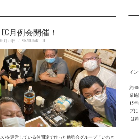
EC月例会開催！
年6月26日
KIRAKUKAN1001
イン
約3
業施
15
プに
は鈴
ース)を運営している仲間達で作った勉強会グループ「いわき