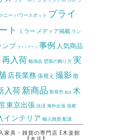
プライ
ァニー
パワースポット
ート
ミラー
メディア掲載
ラン
事例
ランプ
人気商品
ヴィンテージ
再入荷
実
理
勉強会
壁面の飾り方
舗
撮影
店長業務
張替え
散
新商品
新入荷
木
新発売
新設
館
東京出張
決済
海外出張
視察
入インテリア
輸入雑貨
配達
入家具・雑貨の専門店 E木楽館
【本店】