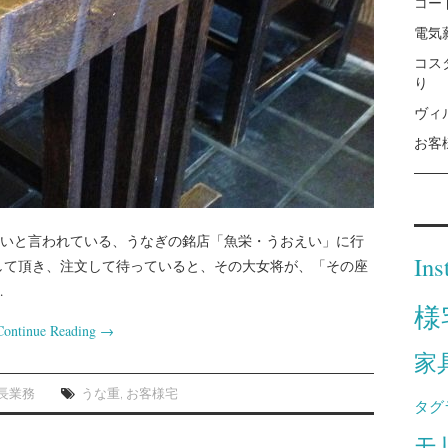
コー
電気
コス
り
ヴィ
お客
いと言われている、うなぎの銘店「魚栄・うおえい」に行
Ins
して頂き、注文して待っていると、その大女将が、「その座
…
様
Continue Reading
→
家
長業務
うな重
,
お客様宅
タグ
モ