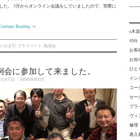
した。 3月からオンライン会議をしていましたので、実際に
Continue Reading
→
e木
SNS
いわきEC
,
プライベート
,
勉強会
お客
お知
年例会に参加して来ました。
ひと
イン
年11月17日
KIRAKUKAN1001
コー
セー
プラ
ヴィ
修理
再入