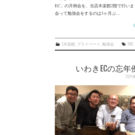
EC」の月例会を、当店木楽館2階で行いま
会って勉強会をするのは3ヶ月ぶ…
E木楽館
,
プライベート
,
勉強会
SNS
,
いわきECの忘
2017