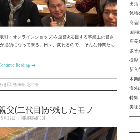
出張
勉強
商品
国内
商取引・オンラインショップ)を運営&応援する事業主の皆さ
店長
が必須になって来る。日々、変わるので。 そんな仲間たち
張替
撮影
Continue Reading
→
新入
木楽
わきEC
,
勉強会
,
忘年会
海外
特集
親父(二代目)が残したモノ
美味
年5月22日
KIRAKUKAN1001