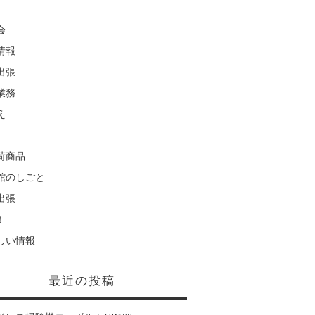
会
情報
出張
業務
え
荷商品
館のしごと
出張
！
しい情報
最近の投稿