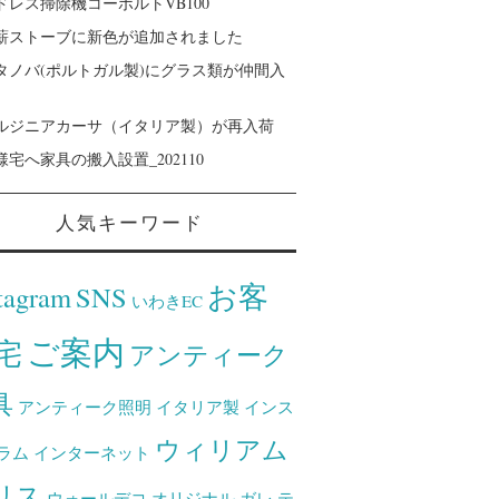
ドレス掃除機コーボルトVB100
薪ストーブに新色が追加されました
タノバ(ポルトガル製)にグラス類が仲間入
ルジニアカーサ（イタリア製）が再入荷
様宅へ家具の搬入設置_202110
人気キーワード
お客
tagram
SNS
いわきEC
ご案内
宅
アンティーク
具
アンティーク照明
イタリア製
インス
ウィリアム
ラム
インターネット
リス
ウォールデコ
オリジナル
ガレ
テ