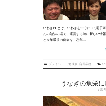
いわきECとは、いわきを中心にEC(電子
んの勉強の場で、運営する時に新しい情報
と今年最後の例会を、忘年…
プライベート
,
勉強会
,
店長業務
い
うなぎの魚栄に
2015