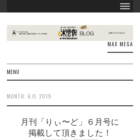
MAX MEGA
MENU
お知らせ
MONTH:
6月 2019
E木楽館
月刊「りぃ〜ど」６月号に
商品情報
掲載して頂きました！
出張