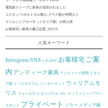
電気薪ストーブに新色が追加されました
コスタノバ(ポルトガル製)にグラス類が仲間入り
ヴィルジニアカーサ（イタリア製）が再入荷
お客様宅へ家具の搬入設置_202110
人気キーワード
ご案
お客様宅
Instagram
SNS
いわきEC
内
アンティーク家具
アンティーク照明
イタリ
ウィリアムモ
ア製
インスタグラム
インターネット
リス
ウォールデコ
オリジナル
ガレ
ティファニー
パワー
プライベート
ミラー
メディア掲
スポット