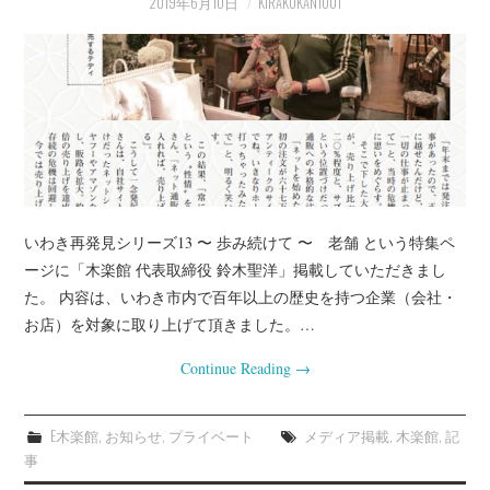
2019年6月10日
KIRAKUKAN1001
プライベート
お客様宅（事例）
インテリアの知恵袋
店長業務
いわき再発見シリーズ13 〜 歩み続けて 〜 老舗 という特集ペ
ージに「木楽館 代表取締役 鈴木聖洋」掲載していただきまし
た。 内容は、いわき市内で百年以上の歴史を持つ企業（会社・
お店）を対象に取り上げて頂きました。…
Continue Reading
→
E木楽館
,
お知らせ
,
プライベート
メディア掲載
,
木楽館
,
記
事