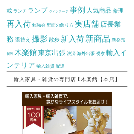
事例
ランプ
人気商品
載
修理
ランチ
ヴィンテージ
再入荷
実店舗
店長業
勉強会
壁面の飾り方
新商品
撮影
新入荷
務
張替え
散歩
新発売
木楽館
東京出張
輸入イ
決済
海外出張
視察
新設
ンテリア
輸入雑貨
配達
輸入家具・雑貨の専門店 E木楽館【本店】