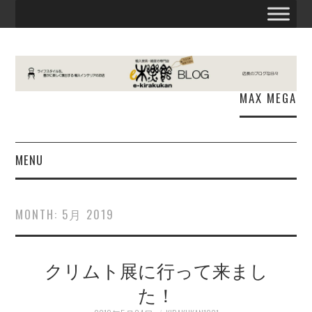
MAX MEGA
MENU
お知らせ
MONTH:
5月 2019
E木楽館
クリムト展に行って来まし
商品情報
た！
出張