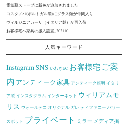
電気薪ストーブに新色が追加されました
コスタノバ(ポルトガル製)にグラス類が仲間入り
ヴィルジニアカーサ（イタリア製）が再入荷
お客様宅へ家具の搬入設置_202110
人気キーワード
ご案
お客様宅
Instagram
SNS
いわきEC
内
アンティーク家具
アンティーク照明
イタリ
ウィリアムモ
ア製
インスタグラム
インターネット
リス
ウォールデコ
オリジナル
ガレ
ティファニー
パワー
プライベート
ミラー
メディア掲
スポット