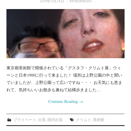
2019年5月24日
KIRAKUKAN1001
プライベート
お客様宅（事例）
インテリアの知恵袋
店長業務
東京都美術館で開催されている「グスタフ・クリムト展」ウィ
ーンと日本1900に行って来ました！ 場所は上野公園の中と聞い
ていましたが、上野公園って広いですね・・・ お天気にも恵ま
れて、気持ちいいお散歩も兼ねて結構歩きました…
Continue Reading
→
プライベート
,
出張
,
国内出張
クリムト
,
美術館