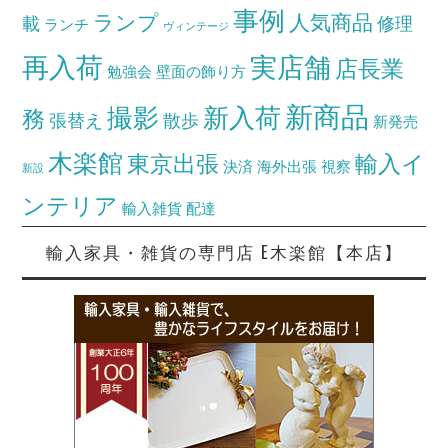
事例
ランプ
人気商品
載
修理
ランチ
ヴィンテージ
再入荷
実店舗
店長業
勉強会
壁面の飾り方
新商品
撮影
新入荷
務
張替え
散歩
新発売
木楽館
東京出張
輸入イ
決済
海外出張
視察
新設
ンテリア
輸入雑貨
配達
輸入家具・雑貨の専門店 E木楽館【本店】