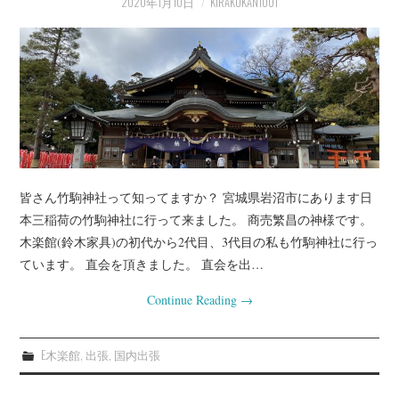
2020年1月10日
KIRAKUKAN1001
プライベート
お客様宅（事例）
インテリアの知恵袋
店長業務
皆さん竹駒神社って知ってますか？ 宮城県岩沼市にあります日
本三稲荷の竹駒神社に行って来ました。 商売繁昌の神様です。
木楽館(鈴木家具)の初代から2代目、3代目の私も竹駒神社に行っ
ています。 直会を頂きました。 直会を出…
Continue Reading
→
E木楽館
,
出張
,
国内出張