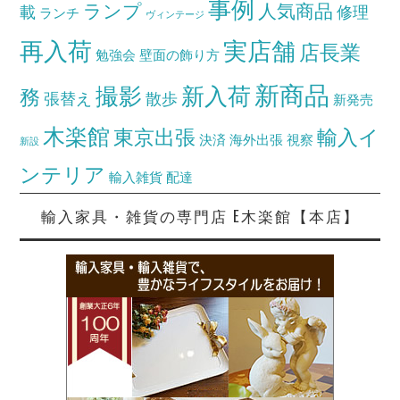
事例
ランプ
人気商品
載
修理
ランチ
ヴィンテージ
再入荷
実店舗
店長業
勉強会
壁面の飾り方
新商品
撮影
新入荷
務
張替え
散歩
新発売
木楽館
東京出張
輸入イ
決済
海外出張
視察
新設
ンテリア
輸入雑貨
配達
輸入家具・雑貨の専門店 E木楽館【本店】