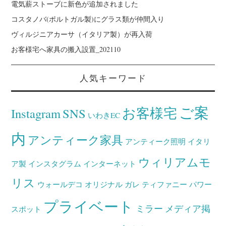
電気薪ストーブに新色が追加されました
コスタノバ(ポルトガル製)にグラス類が仲間入り
ヴィルジニアカーサ（イタリア製）が再入荷
お客様宅へ家具の搬入設置_202110
人気キーワード
ご案
お客様宅
Instagram
SNS
いわきEC
内
アンティーク家具
アンティーク照明
イタリ
ウィリアムモ
ア製
インスタグラム
インターネット
リス
ウォールデコ
オリジナル
ガレ
ティファニー
パワー
プライベート
ミラー
メディア掲
スポット