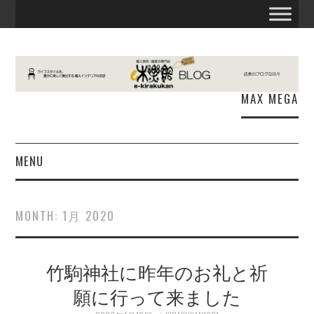
MAX MEGA
MENU
お知らせ
MONTH:
1月 2020
E木楽館
竹駒神社に昨年のお礼と祈
商品情報
願に行って来ました
出張