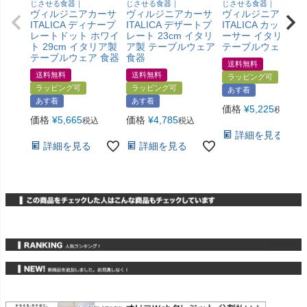
じさせる食器｜
じさせる食器｜
じさせる食器｜
ヴィルジニアカーサ
ヴィルジニアカーサ
ヴィルジニアカー
ITALICA ディナープ
ITALICA デザートプ
ITALICA カップ＆
レートドット ホワイ
レート 23cm イタリ
ーサー イタリア製
ト 29cm イタリア製
ア製 テーブルウェア
テーブルウェア 食
テーブルウェア 食器
食器
送料無料
送料無料
送料無料
ラッピング可
ラッピング可
ラッピング可
あす着
あす着
あす着
価格
¥
5,225
税込
価格
¥
5,665
価格
¥
4,785
税込
税込
詳細を見る
詳細を見る
詳細を見る