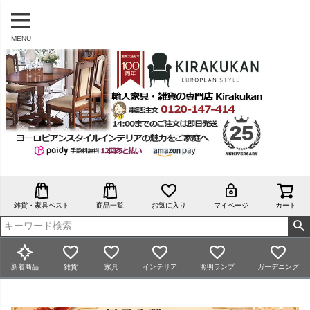
MENU
雑貨・家具ベスト
商品一覧
お気に入り
マイページ
カート
新着商品
雑貨
家具
インテリア
照明ランプ
ガーデニング