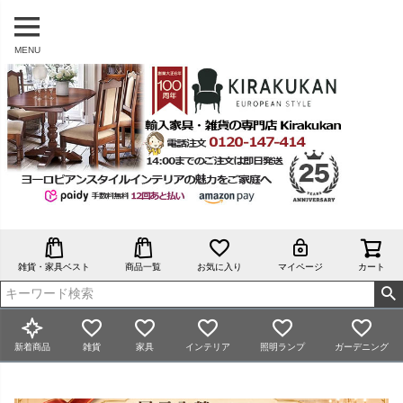
MENU
雑貨・家具ベスト
商品一覧
お気に入り
マイページ
カート
新着商品
雑貨
家具
インテリア
照明ランプ
ガーデニング