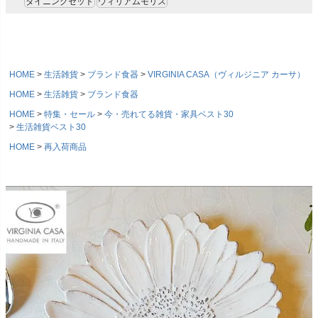
ダイニングセット
ウィリアムモリス
HOME
生活雑貨
ブランド食器
VIRGINIA CASA（ヴィルジニア カーサ）
HOME
生活雑貨
ブランド食器
HOME
特集・セール
今・売れてる雑貨・家具ベスト30
生活雑貨ベスト30
HOME
再入荷商品