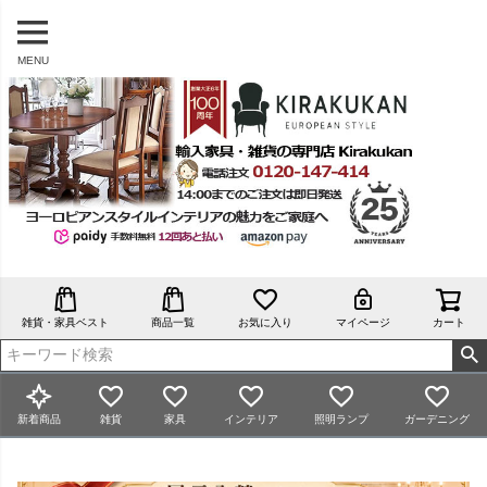
MENU
雑貨・家具ベスト
商品一覧
お気に入り
マイページ
カート
新着商品
雑貨
家具
インテリア
照明ランプ
ガーデニング