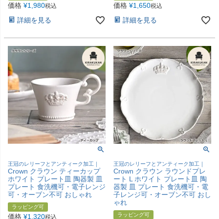
価格
¥
1,980
価格
¥
1,650
税込
税込
詳細を見る
詳細を見る
王冠のレリーフとアンティーク加工｜
王冠のレリーフとアンティーク加工｜
Crown クラウン ティーカップ
Crown クラウン ラウンドプレ
ホワイト プレート皿 陶器製 皿
ート L ホワイト プレート皿 陶
プレート 食洗機可・電子レンジ
器製 皿 プレート 食洗機可・電
可・オーブン不可 おしゃれ
子レンジ可・オーブン不可 おし
ゃれ
ラッピング可
ラッピング可
価格
¥
1,320
税込