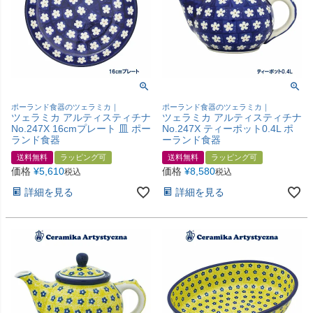
ポーランド食器のツェラミカ｜
ポーランド食器のツェラミカ｜
ツェラミカ アルティスティチナ
ツェラミカ アルティスティチナ
No.247X 16cmプレート 皿 ポー
No.247X ティーポット0.4L ポ
ランド食器
ーランド食器
送料無料
ラッピング可
送料無料
ラッピング可
価格
¥
5,610
価格
¥
8,580
税込
税込
詳細を見る
詳細を見る