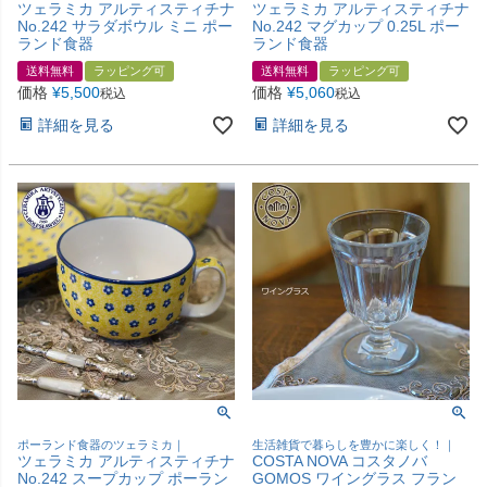
ツェラミカ アルティスティチナ
ツェラミカ アルティスティチナ
No.242 サラダボウル ミニ ポー
No.242 マグカップ 0.25L ポー
ランド食器
ランド食器
送料無料
ラッピング可
送料無料
ラッピング可
価格
¥
5,500
価格
¥
5,060
税込
税込
詳細を見る
詳細を見る
ポーランド食器のツェラミカ｜
生活雑貨で暮らしを豊かに楽しく！｜
ツェラミカ アルティスティチナ
COSTA NOVA コスタノバ
No.242 スープカップ ポーラン
GOMOS ワイングラス フラン