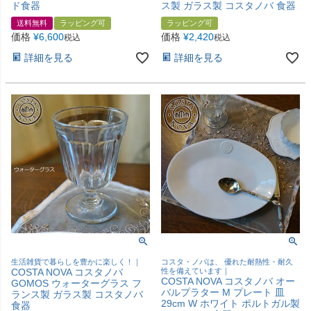
ド食器
ス製 ガラス製 コスタノバ 食器
送料無料
ラッピング可
ラッピング可
価格
¥
6,600
価格
¥
2,420
税込
税込
詳細を見る
詳細を見る
生活雑貨で暮らしを豊かに楽しく！｜
コスタ・ノバは、 優れた耐熱性・耐久
COSTA NOVA コスタノバ
性を備えています｜
COSTA NOVA コスタノバ オー
GOMOS ウォーターグラス フ
バルプラター M プレート 皿
ランス製 ガラス製 コスタノバ
29cm W ホワイト ポルトガル製
食器