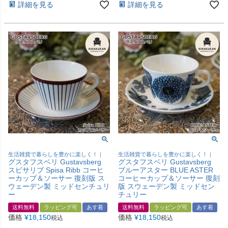
詳細を見る
詳細を見る
生活雑貨で暮らしを豊かに楽しく！｜
生活雑貨で暮らしを豊かに楽しく！｜
グスタフスベリ Gustavsberg
グスタフスベリ Gustavsberg
スピサリブ Spisa Ribb コーヒ
ブルーアスター BLUE ASTER
ーカップ＆ソーサー 復刻版 ス
コーヒーカップ＆ソーサー 復刻
ウェーデン製 ミッドセンチュリ
版 スウェーデン製 ミッドセン
ー
チュリー
送料無料
ラッピング可
あす着
送料無料
ラッピング可
あす着
価格
¥
18,150
価格
¥
18,150
税込
税込