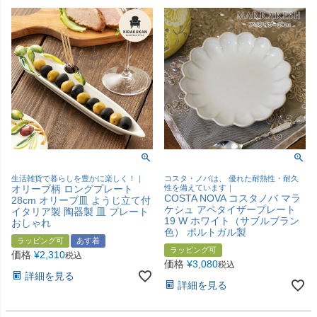
生活雑貨で暮らしを豊かに楽しく！｜
コスタ・ノバは、 優れた耐熱性・耐久
オリーブ柄 ロングプレート
性を備えています｜
COSTA NOVA コスタノバ マラ
28cm オリーブ皿 ようじ立て付
ケシュ アペタイザープレート
イタリア製 陶器製 皿 プレート
19 W ホワイト（サブルブラン
おしゃれ
色） ポルトガル製
ラッピング可
あす着
ラッピング可
価格
¥
2,310
税込
価格
¥
3,080
税込
詳細を見る
詳細を見る