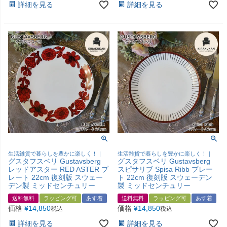
詳細を見る
詳細を見る
生活雑貨で暮らしを豊かに楽しく！｜
生活雑貨で暮らしを豊かに楽しく！｜
グスタフスベリ Gustavsberg
グスタフスベリ Gustavsberg
レッドアスター RED ASTER プ
スピサリブ Spisa Ribb プレー
レート 22cm 復刻版 スウェー
ト 22cm 復刻版 スウェーデン
デン製 ミッドセンチュリー
製 ミッドセンチュリー
送料無料
ラッピング可
あす着
送料無料
ラッピング可
あす着
価格
¥
14,850
価格
¥
14,850
税込
税込
詳細を見る
詳細を見る