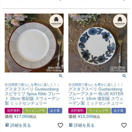
生活雑貨で暮らしを豊かに楽しく！｜
生活雑貨で暮らしを豊かに楽しく！｜
グスタフスベリ Gustavsberg
グスタフスベリ Gustavsberg
スピサリブ Spisa Ribb プレー
ブルーアスター BLUE ASTER
ト 28cm 復刻版 スウェーデン
プレート 18cm 復刻版 スウェ
製 ミッドセンチュリー
ーデン製 ミッドセンチュリー
送料無料
ラッピング可
あす着
送料無料
ラッピング可
あす着
価格
¥
17,050
価格
¥
13,200
税込
税込
詳細を見る
詳細を見る