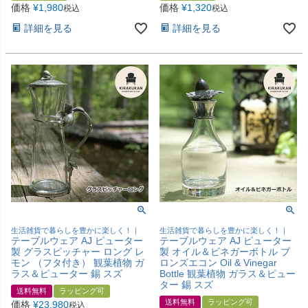
価格
¥
1,980
価格
¥
1,320
税込
税込
詳細を見る
詳細を見る
生活雑貨で暮らしを豊かに楽しく！｜
生活雑貨で暮らしを豊かに楽しく！｜
テーブルウェア AJ ピューター
テーブルウェア AJ ピューター
製 グラスピッチャー ロング レ
製 オイル＆ビネガーボトル ブ
モン （フタ付き） 観葉植物 ガ
ロンズエコン Oil & Vinegar
ラス＆ピューター 錫 スズ
Bottle 観葉植物 ガラス＆ピュー
ター 錫 スズ
送料無料
ラッピング可
送料無料
ラッピング可
価格
¥
23,980
税込