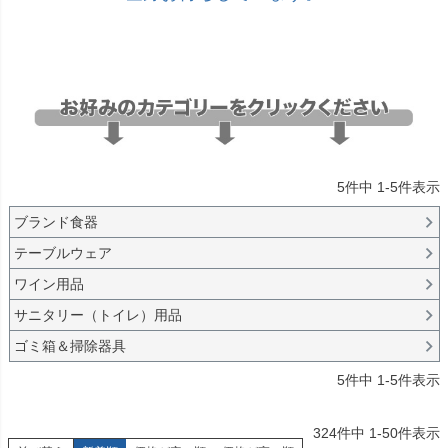
在庫なし商品
在庫なし商品を表示しない
商品番号/JANコード
バンドル販売
5
件中
1
-
5
件表示
予約商品
ブランド食器
予約商品のみを表示
テーブルウェア
ワイン用品
並び順
新着順
サニタリー（トイレ）用品
登録順
ゴミ箱＆掃除器具
価格が安い順
価格が高い順
5
件中
1
-
5
件表示
優先度順
レビュー順
324
件中
1
-
50
件表示
キーワードヒット順