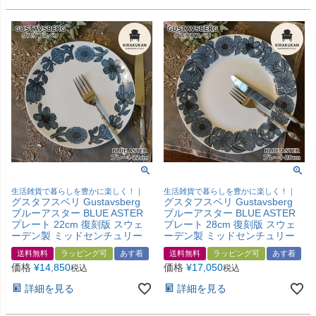
生活雑貨で暮らしを豊かに楽しく！｜
生活雑貨で暮らしを豊かに楽しく！｜
グスタフスベリ Gustavsberg
グスタフスベリ Gustavsberg
ブルーアスター BLUE ASTER
ブルーアスター BLUE ASTER
プレート 22cm 復刻版 スウェ
プレート 28cm 復刻版 スウェ
ーデン製 ミッドセンチュリー
ーデン製 ミッドセンチュリー
送料無料
ラッピング可
あす着
送料無料
ラッピング可
あす着
価格
¥
14,850
価格
¥
17,050
税込
税込
詳細を見る
詳細を見る