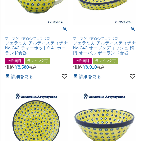
ポーランド食器のツェラミカ｜
ポーランド食器のツェラミカ｜
ツェラミカ アルティスティチナ
ツェラミカ アルティスティチナ
No.242 ティーポット0.4L ポー
No.242 オーブンディッシュ 楕
ランド食器
円 オーバル ポーランド食器
送料無料
ラッピング可
送料無料
ラッピング可
価格
¥
8,580
価格
¥
8,910
税込
税込
詳細を見る
詳細を見る