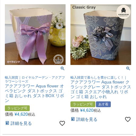
輸入雑貨｜ロイヤルアーデン・アクアフ
輸入雑貨で暮らしを豊かに楽しく！｜
ラワーシリーズ
アクアフラワー Aqua flower ク
アクアフラワー Aqua flower オ
ラシックグレー ダストボックス
ペラピンク ダストボックス ゴ
ゴミ箱 スクエア小物入れ リボ
ミ箱 おしゃれ ダストBOX リボ
ン ゴミ箱 おしゃれ
ン
ラッピング可
あす着
ラッピング可
価格
¥
4,620
税込
価格
¥
4,620
税込
詳細を見る
詳細を見る