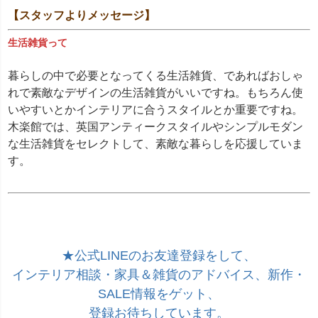
【スタッフよりメッセージ】
キーワード
生活雑貨って
暮らしの中で必要となってくる生活雑貨、であればおしゃ
価格
れで素敵なデザインの生活雑貨がいいですね。もちろん使
〜
いやすいとかインテリアに合うスタイルとか重要ですね。
木楽館では、英国アンティークスタイルやシンプルモダン
家具のカラー
な生活雑貨をセレクトして、素敵な暮らしを応援していま
ブラウン色
す。
ウォールナット色
ホワイト色
マホガニー色
ナチュラル色
雑貨のカラー
★公式LINEのお友達登録をして、
ゴールド・雑貨
インテリア相談・家具＆雑貨のアドバイス、新作・
シルバー・雑貨
ホワイト・雑貨
SALE情報をゲット、
ナチュラル・雑貨
登録お待ちしています。