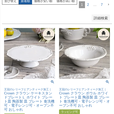
並び替え
新着順
価格が安い順
価格が高い順
1
2
…
7
検索
詳細検索
王冠のレリーフとアンティーク加工｜
王冠のレリーフとアンティーク加工｜
Crown クラウン ケーキスタン
Crown クラウン ボウル ホワイ
ドプレートＬ ホワイト プレー
ト プレート皿 陶器製 皿 プレー
ト皿 陶器製 皿 プレート 食洗機
ト 食洗機可・電子レンジ可・オ
可・電子レンジ可・オーブン不
ーブン不可 おしゃれ
可 おしゃれ
ラッピング可