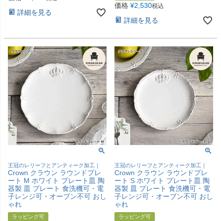
価格
¥
2,530
税込
詳細を見る
詳細を見る
王冠のレリーフとアンティーク加工｜
王冠のレリーフとアンティーク加工｜
Crown クラウン ラウンドプレ
Crown クラウン ラウンドプレ
ート M ホワイト プレート皿 陶
ート S ホワイト プレート皿 陶
器製 皿 プレート 食洗機可・電
器製 皿 プレート 食洗機可・電
子レンジ可・オーブン不可 おし
子レンジ可・オーブン不可 おし
ゃれ
ゃれ
ラッピング可
ラッピング可