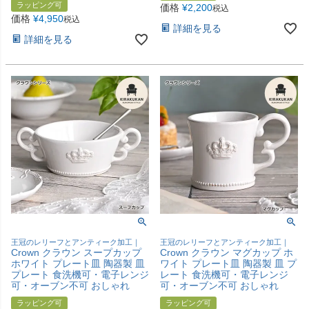
ラッピング可
価格
¥
2,200
税込
価格
¥
4,950
税込
詳細を見る
詳細を見る
王冠のレリーフとアンティーク加工｜
王冠のレリーフとアンティーク加工｜
Crown クラウン スープカップ
Crown クラウン マグカップ ホ
ホワイト プレート皿 陶器製 皿
ワイト プレート皿 陶器製 皿 プ
プレート 食洗機可・電子レンジ
レート 食洗機可・電子レンジ
可・オーブン不可 おしゃれ
可・オーブン不可 おしゃれ
ラッピング可
ラッピング可