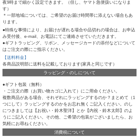
夜9時まで細かく設定できます。（但し、ヤマト急便扱いになりま
す）
＊一部地域については、ご希望のお届け時間帯に添えない場合もあ
ります。
●特殊な事情により、お届けが遅れる場合や品切れの場合は、お申込
み受付後、e-mail、お電話にてご連絡させていただきます。
●ギフトラッピング、リボン、メッセージカードの添付などについて
はご注文の際にご指示ください。
【送料料金】
各商品説明部に送料を記載しております(家具と同じです）
ラッピング・のしについて
●ギフト包装（無料）
・ご注文の際（お買い物カゴに入れて）にご用命ください。
複数商品がある場合、それぞれにラッピングするのか？まとめて（1
つにして）ラッピングするのかをお忘れ無くご記入ください。のし
につきましては【お祝い・鈴木聖洋】とか【内祝・鈴木太郎】のよ
うにご記入ください。その他、ご希望の包装がございましたら、お
気軽にお尋ねください。
消費税について