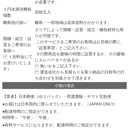
が必要です。
１円未満消費税
四捨五入
端数
離島他の扱い
離島・一部地域は追加送料がかかります。
エリアによって開梱・設置・組立・梱包材持ち帰
りが可能です。
開梱・組立・設
このサービスをご希望のお客様はお見積の際に、
置をご希望のお
「設置希望」とご記入下さい。
客様へ
その際商品を建物の何階に設置するか、その建物
（別料金にて
にエレベーターがあるか
お受けいたしま
無いかをご記入下さい。
す）
運送会社から見積もりを取り納品の日程等の打
ち合わせを別途させて頂きます。
小物の場合
【業者】日本郵便（ゆうパック）・西濃運輸・ヤマト宅急便
●お届けは日本国内に限らせていただきます。（JAPAN ONLY）
●配達時間のご指定ができます。
時間帯～「午前」「午後」
●有料サービスになりますが、配達時間のご指定ができます。