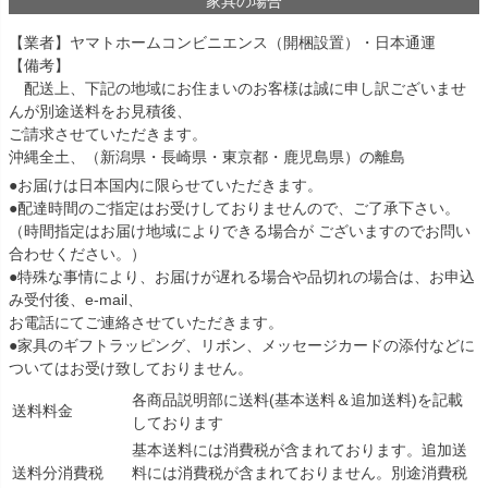
家具の場合
【業者】ヤマトホームコンビニエンス（開梱設置）・日本通運
【備考】
配送上、下記の地域にお住まいのお客様は誠に申し訳ございませ
んが別途送料をお見積後、
ご請求させていただきます。
沖縄全土
、
（新潟県・長崎県・東京都・鹿児島県）
の離島
●お届けは日本国内に限らせていただきます。
●配達時間のご指定はお受けしておりませんので、ご了承下さい。
（時間指定はお届け地域によりできる場合が ございますのでお問い
合わせください。）
●特殊な事情により、お届けが遅れる場合や品切れの場合は、お申込
み受付後、e-mail、
お電話にてご連絡させていただきます。
●家具のギフトラッピング、リボン、メッセージカードの添付などに
ついてはお受け致しておりません。
各商品説明部に送料(基本送料＆追加送料)を記載
送料料金
しております
基本送料には消費税が含まれております。追加送
送料分消費税
料には消費税が含まれておりません。別途消費税