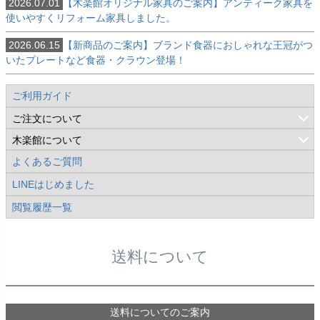
2026.07.01
【木楽館オリジナル家具のご案内】アンティーク家具を
使いやすくリフォーム家具しました。
2026.06.15
【新商品のご案内】ブランド食器におしゃれな王冠がつ
いたプレートなど食器・クラウン登場！
ご利用ガイド
ご注文について
ご注文について
ご注文の流れ
送料について
お支払方法について
ギフト対応について
ジェネリック製品について
木楽館について
木楽館について
会社概要
コンセプト（企業理念）
よくあるご質問
LINEはじめました
閲覧履歴一覧
送料について
送料についてのご案内