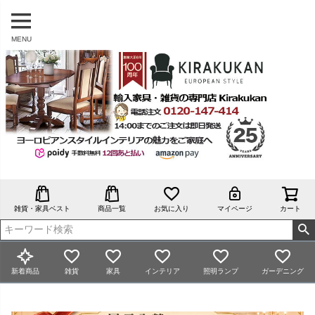
MENU
雑貨・家具ベスト
商品一覧
お気に入り
マイページ
カート
新着商品
雑貨
家具
インテリア
照明ランプ
ガーデニング