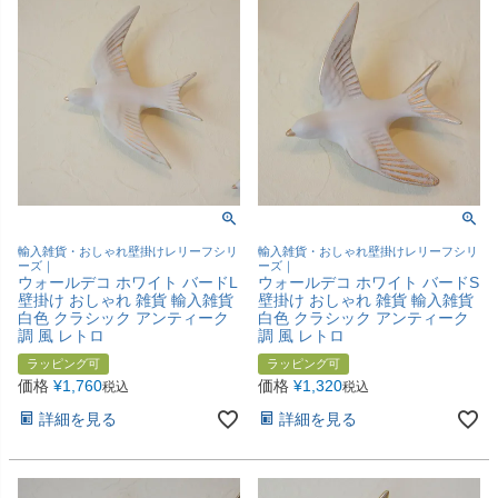
輸入雑貨・おしゃれ壁掛けレリーフシリ
輸入雑貨・おしゃれ壁掛けレリーフシリ
ーズ｜
ーズ｜
ウォールデコ ホワイト バードL
ウォールデコ ホワイト バードS
壁掛け おしゃれ 雑貨 輸入雑貨
壁掛け おしゃれ 雑貨 輸入雑貨
白色 クラシック アンティーク
白色 クラシック アンティーク
調 風 レトロ
調 風 レトロ
ラッピング可
ラッピング可
価格
¥
1,760
価格
¥
1,320
税込
税込
詳細を見る
詳細を見る