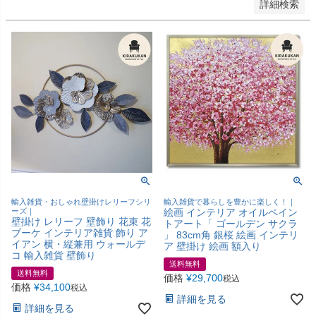
詳細検索
輸入雑貨・おしゃれ壁掛けレリーフシリ
輸入雑貨で暮らしを豊かに楽しく！｜
ーズ｜
絵画 インテリア オイルペイン
壁掛け レリーフ 壁飾り 花束 花
トアート「 ゴールデン サクラ
ブーケ インテリア雑貨 飾り ア
」 83cm角 銀桜 絵画 インテリ
イアン 横・縦兼用 ウォールデ
ア 壁掛け 絵画 額入り
コ 輸入雑貨 壁飾り
送料無料
送料無料
価格
¥
29,700
税込
価格
¥
34,100
税込
詳細を見る
詳細を見る