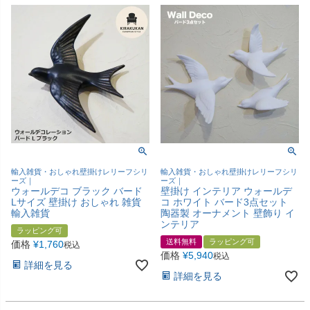
輸入雑貨・おしゃれ壁掛けレリーフシリ
輸入雑貨・おしゃれ壁掛けレリーフシリ
ーズ｜
ーズ｜
ウォールデコ ブラック バード
壁掛け インテリア ウォールデ
Lサイズ 壁掛け おしゃれ 雑貨
コ ホワイト バード3点セット
輸入雑貨
陶器製 オーナメント 壁飾り イ
ンテリア
ラッピング可
送料無料
ラッピング可
価格
¥
1,760
税込
価格
¥
5,940
税込
詳細を見る
詳細を見る