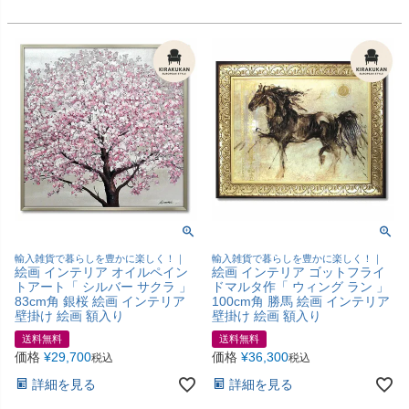
輸入雑貨で暮らしを豊かに楽しく！｜
輸入雑貨で暮らしを豊かに楽しく！｜
絵画 インテリア オイルペイン
絵画 インテリア ゴットフライ
トアート「 シルバー サクラ 」
ドマルタ作「 ウィング ラン 」
83cm角 銀桜 絵画 インテリア
100cm角 勝馬 絵画 インテリア
壁掛け 絵画 額入り
壁掛け 絵画 額入り
送料無料
送料無料
価格
¥
29,700
価格
¥
36,300
税込
税込
詳細を見る
詳細を見る