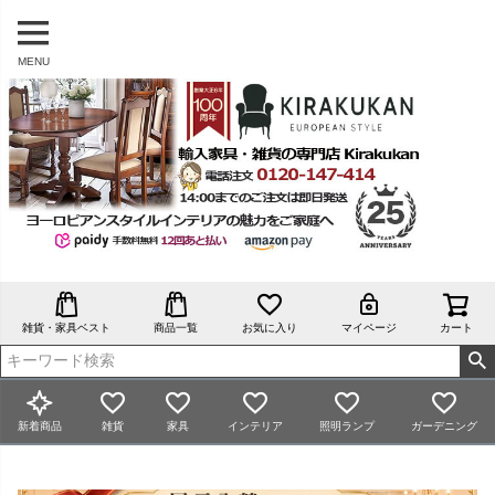
MENU
雑貨・家具ベスト
商品一覧
お気に入り
マイページ
カート
新着商品
雑貨
家具
インテリア
照明ランプ
ガーデニング