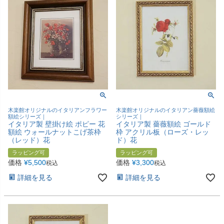
木楽館オリジナルのイタリアンフラワー
木楽館オリジナルのイタリアン薔薇額絵
額絵シリーズ｜
シリーズ｜
イタリア製 壁掛け絵 ポピー 花
イタリア製 薔薇額絵 ゴールド
額絵 ウォールナットこげ茶枠
枠 アクリル板（ローズ・レッ
（レッド）花
ド）花
ラッピング可
ラッピング可
価格
¥
5,500
価格
¥
3,300
税込
税込
詳細を見る
詳細を見る