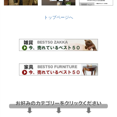
価格
トップページへ
〜
家具のカラー
ブラウン色
ウォールナット色
ホワイト色
マホガニー色
ナチュラル色
雑貨のカラー
ゴールド・雑貨
シルバー・雑貨
ホワイト・雑貨
ナチュラル・雑貨
在庫なし商品
在庫なし商品を表示しない