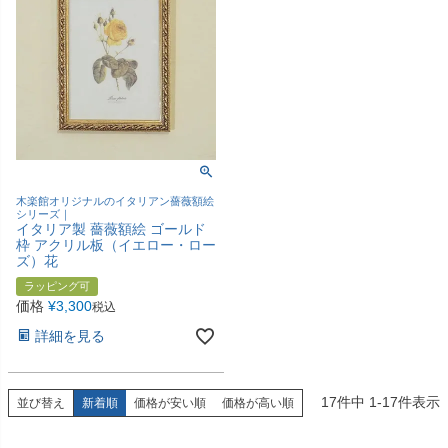
木楽館オリジナルのイタリアン薔薇額絵
シリーズ｜
イタリア製 薔薇額絵 ゴールド
枠 アクリル板（イエロー・ロー
ズ）花
ラッピング可
価格
¥
3,300
税込
詳細を見る
17
件中
1
-
17
件表示
並び替え
新着順
価格が安い順
価格が高い順