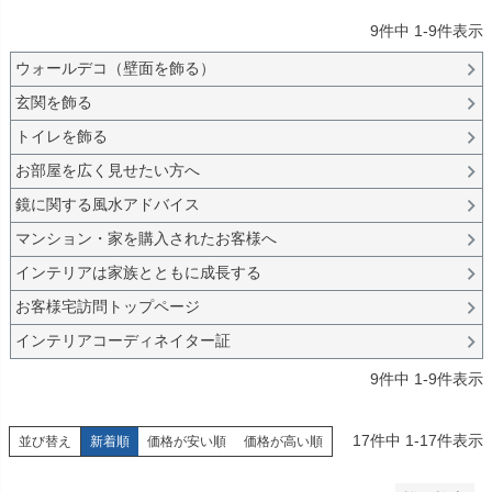
商品番号/JANコード
9
件中
1
-
9
件表示
ウォールデコ（壁面を飾る）
バンドル販売
玄関を飾る
トイレを飾る
予約商品
お部屋を広く見せたい方へ
予約商品のみを表示
鏡に関する風水アドバイス
マンション・家を購入されたお客様へ
並び順
新着順
インテリアは家族とともに成長する
登録順
お客様宅訪問トップページ
価格が安い順
価格が高い順
インテリアコーディネイター証
優先度順
9
件中
1
-
9
件表示
レビュー順
キーワードヒット順
17
件中
1
-
17
件表示
並び替え
新着順
価格が安い順
価格が高い順
検索