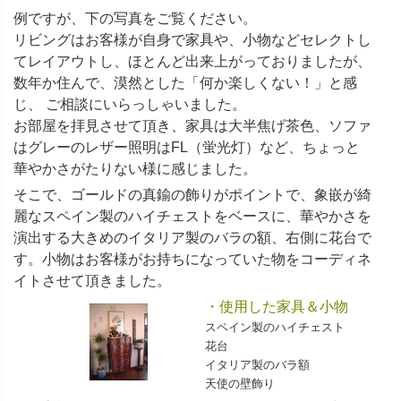
例ですが、下の写真をご覧ください。
リビングはお客様が自身で家具や、小物などセレクトし
てレイアウトし、ほとんど出来上がっておりましたが、
数年か住んで、漠然とした「何か楽しくない！」と感
じ、 ご相談にいらっしゃいました。
お部屋を拝見させて頂き、家具は大半焦げ茶色、ソファ
はグレーのレザー照明はFL（蛍光灯）など、ちょっと
華やかさがたりない様に感じました。
そこで、ゴールドの真鍮の飾りがポイントで、象嵌が綺
麗なスペイン製のハイチェストをベースに、華やかさを
演出する大きめのイタリア製のバラの額、右側に花台で
す。小物はお客様がお持ちになっていた物をコーディネ
イトさせて頂きました。
・使用した家具＆小物
スペイン製のハイチェスト
花台
イタリア製のバラ額
天使の壁飾り