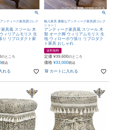
なアンティーク家具調コレク
輸入家具 素敵なアンティーク家具調コレク
ション｜
家具風 スツール 木
アンティーク家具風 スツール 木
 ウィリアムモリス 生
製 オーク脚 ウィリアムモリス 生
張り リプロダクト家
地 ウィローボウ張り リプロダク
ト家具 おしゃれ
送料無料
0
定価
¥
39,600
のところ
のところ
0
価格
¥
33,000
税込
税込
入れる
カートに入れる