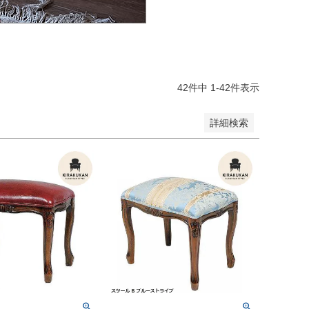
登録順
価格が安い順
価格が高い順
順
レビュー順
キーワードヒット順
42
件中
1
-
42
件表示
詳細検索