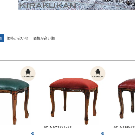
ラル・雑貨
並び順
新着順
優先度
順
価格が安い順
価格が高い順
検索