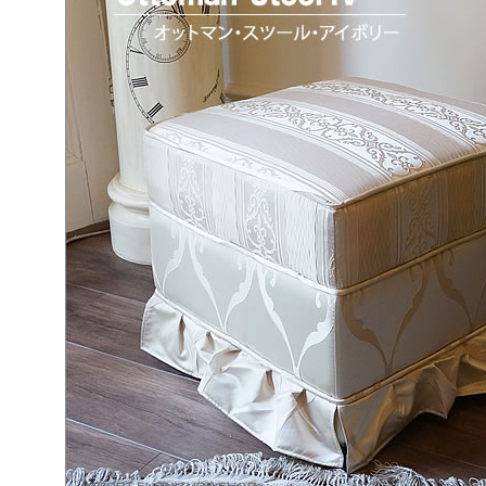
ド
在庫なし商
在庫な
商品番号/
〜
バンドル販
ラー
ン色
ウォールナット色
ホワイト色
ニー色
ナチュラル色
予約商品
ラー
予約商
ド・雑貨
シルバー・雑貨
ホワイト・雑貨