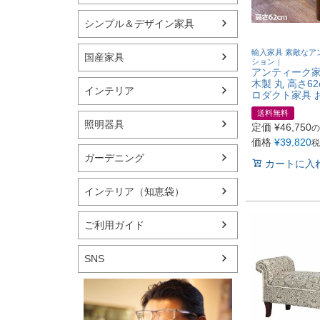
シンプル＆デザイン家具
輸入家具 素敵なア
国産家具
ション｜
アンティーク家
木製 丸 高さ6
インテリア
ロダクト家具 
送料無料
照明器具
定価
¥
46,750
の
価格
¥
39,820
税
ガーデニング
カートに入
インテリア（知恵袋）
ご利用ガイド
SNS