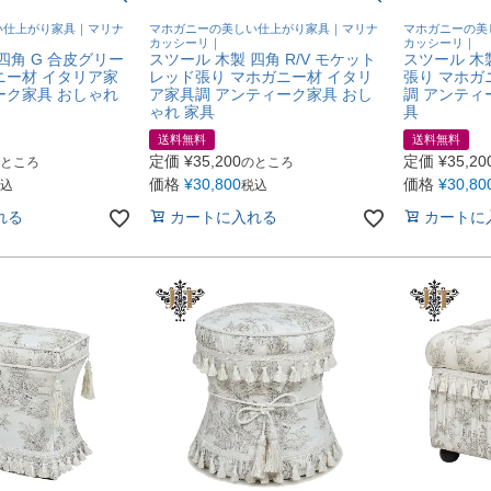
い仕上がり家具｜マリナ
マホガニーの美しい仕上がり家具｜マリナ
マホガニーの美
カッシーリ｜
カッシーリ｜
四角 G 合皮グリー
スツール 木製 四角 R/V モケット
スツール 木
ニー材 イタリア家
レッド張り マホガニー材 イタリ
張り マホガ
ーク家具 おしゃれ
ア家具調 アンティーク家具 おし
調 アンティ
ゃれ 家具
具
送料無料
送料無料
定価
¥
35,200
定価
¥
35,20
ところ
のところ
価格
¥
30,800
価格
¥
30,80
込
税込
れる
カートに入れる
カートに