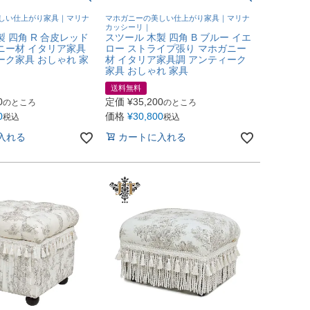
しい仕上がり家具｜マリナ
マホガニーの美しい仕上がり家具｜マリナ
カッシーリ｜
製 四角 R 合皮レッド
スツール 木製 四角 B ブルー イエ
ニー材 イタリア家具
ロー ストライプ張り マホガニー
ーク家具 おしゃれ 家
材 イタリア家具調 アンティーク
家具 おしゃれ 家具
送料無料
0
定価
¥
35,200
のところ
のところ
0
価格
¥
30,800
税込
税込
入れる
カートに入れる