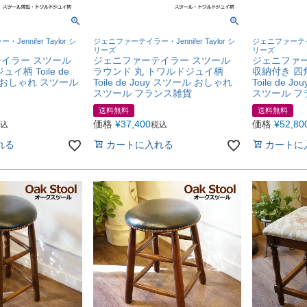
ennifer Taylor シ
ジェニファーテイラー・Jennifer Taylor シ
ジェニファーテイラー
リーズ
リーズ
イラー スツール
ジェニファーテイラー スツール
ジェニファー
イ柄 Toile de
ラウンド 丸 トワルドジュイ柄
収納付き 四
ル おしゃれ スツール
Toile de Jouy スツール おしゃれ
Toile de 
スツール フランス雑貨
スツール フ
送料無料
送料無料
価格
¥
37,400
価格
¥
52,80
込
税込
れる
カートに入れる
カートに