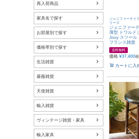
再入荷商品
家具名で探す
ジェニファーテイラー・J
リーズ
ジェニファーテ
薄型 トワルドジュ
お部屋別で探す
Jouy スツー
フランス雑貨
価格帯別で探す
送料無料
価格
¥
37,400
税
生活雑貨
カートに入
薔薇雑貨
天使雑貨
輸入雑貨
ヴィンテージ雑貨・家具
輸入家具