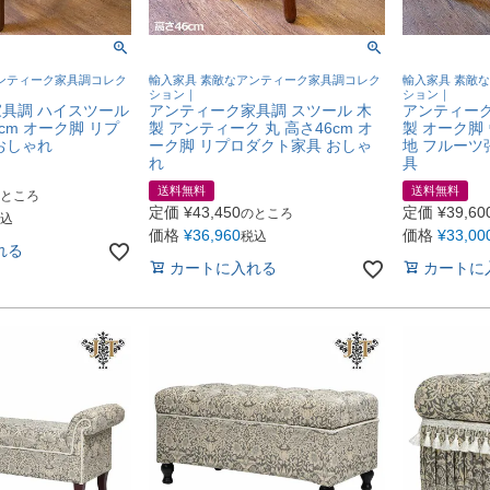
ンティーク家具調コレク
輸入家具 素敵なアンティーク家具調コレク
輸入家具 素敵
ション｜
ション｜
具調 ハイスツール
アンティーク家具調 スツール 木
アンティーク
2cm オーク脚 リプ
製 アンティーク 丸 高さ46cm オ
製 オーク脚
おしゃれ
ーク脚 リプロダクト家具 おしゃ
地 フルーツ
れ
具
送料無料
送料無料
ところ
定価
¥
43,450
定価
¥
39,60
のところ
込
価格
¥
36,960
価格
¥
33,00
税込
れる
カートに入れる
カートに