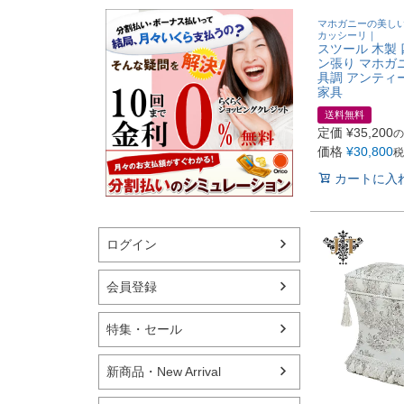
マホガニーの美し
カッシーリ｜
スツール 木製 
ン張り マホガ
具調 アンティ
家具
送料無料
定価
¥
35,200
の
価格
¥
30,800
税
カートに入
ログイン
会員登録
特集・セール
新商品・New Arrival