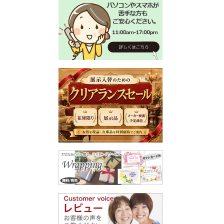
キーワー
価格
家具のカ
ブラウ
マホガ
雑貨のカ
ゴール