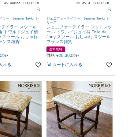
・Jennifer Taylor シ
ジェニファーテイラー・Jennifer Taylor シ
リーズ
テイラー スツール
ジェニファーテイラー フットスツ
角 トワルドジュイ柄
ール トワルドジュイ柄 Toile de
Jouy スツール おしゃれ
Jouy スツール おしゃれ スツール
ランス雑貨
フランス雑貨
送料無料
0
価格
¥
25,300
税込
税込
入れる
カートに入れる