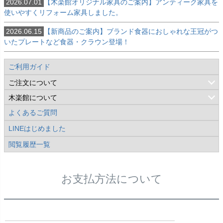
2026.07.01
【木楽館オリジナル家具のご案内】アンティーク家具を
使いやすくリフォーム家具しました。
2026.06.15
【新商品のご案内】ブランド食器におしゃれな王冠がつ
いたプレートなど食器・クラウン登場！
ご利用ガイド
ご注文について
ご注文について
ご注文の流れ
送料について
お支払方法について
ギフト対応について
ジェネリック製品について
木楽館について
木楽館について
会社概要
コンセプト（企業理念）
よくあるご質問
LINEはじめました
閲覧履歴一覧
お支払方法について