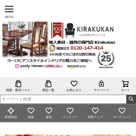
MENU
雑貨・家具ベスト
商品一覧
お気に入り
マイページ
カート
新着商品
雑貨
家具
インテリア
照明ランプ
ガーデニング