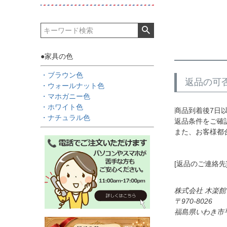
●家具の色
・ブラウン色
返品の可
・ウォールナット色
・マホガニー色
・ホワイト色
商品到着後7日
・ナチュラル色
返品条件をご確
また、お客様都
[返品のご連絡先
株式会社 木楽
970-8026
福島県いわき市