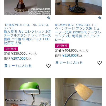
【在庫残少】エミール・ガレ スタイル
輸入照明で暮らしを豊かに楽しく！｜
ランプ｜
ヴィンテージ フランス製 ミュ
輸入照明 ガレコレクション 2灯
ーラー兄弟 1920年代 テーブル
テーブルスタンド レッドローズ
ランプ 2灯 葡萄柄 アイアンフ
薔薇 バラ柄 中間スイッチ LED
レーム
使用可 人気
送料無料
送料無料
定価
¥
404,800
のところ
定価
¥
330,000
のところ
価格
¥
316,800
税込
価格
¥
297,000
税込
カートに入れる
カートに入れる