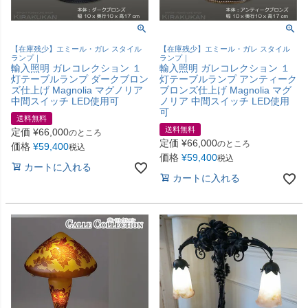
【在庫残少】エミール・ガレ スタイル
【在庫残少】エミール・ガレ スタイル
ランプ｜
ランプ｜
輸入照明 ガレコレクション １
輸入照明 ガレコレクション １
灯テーブルランプ ダークブロン
灯テーブルランプ アンティーク
ズ仕上げ Magnolia マグノリア
ブロンズ仕上げ Magnolia マグ
中間スイッチ LED使用可
ノリア 中間スイッチ LED使用
可
送料無料
送料無料
定価
¥
66,000
のところ
定価
¥
66,000
のところ
価格
¥
59,400
税込
価格
¥
59,400
税込
カートに入れる
カートに入れる