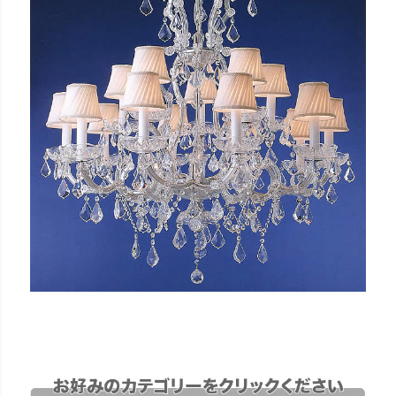
キーワード
価格
〜
家具のカラー
ブラウン色
ウォールナット色
ホワイト色
マホガニー色
ナチュラル色