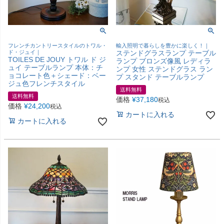
フレンチカントリースタイルのトワル・
輸入照明で暮らしを豊かに楽しく！｜
ド・ジュイ｜
ステンドグラスランプ テーブル
TOILES DE JOUY トワル ド ジ
ランプ ブロンズ像風 レディラ
ュイ テーブルランプ 本体：チ
ンプ 女性 ステンドグラス ラン
ョコレート色＋シェード：ベー
プ スタンド テーブルランプ
ジュ色フレンチスタイル
送料無料
送料無料
価格
¥
37,180
税込
価格
¥
24,200
税込
カートに入れる
カートに入れる