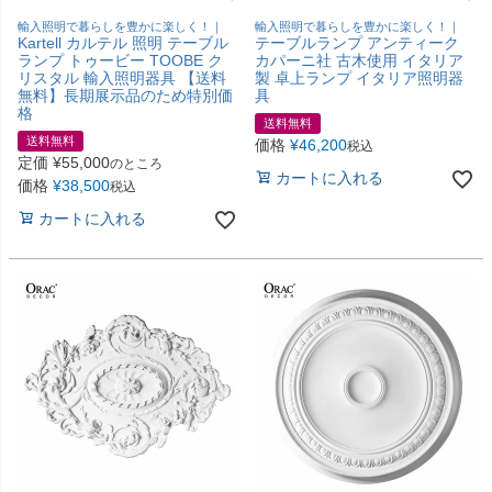
輸入照明で暮らしを豊かに楽しく！｜
輸入照明で暮らしを豊かに楽しく！｜
Kartell カルテル 照明 テーブル
テーブルランプ アンティーク
ランプ トゥービー TOOBE ク
カパーニ社 古木使用 イタリア
リスタル 輸入照明器具 【送料
製 卓上ランプ イタリア照明器
無料】長期展示品のため特別価
具
格
送料無料
送料無料
価格
¥
46,200
税込
定価
¥
55,000
のところ
カートに入れる
価格
¥
38,500
税込
カートに入れる