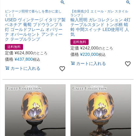
ビンテージ照明で暮らしを豊かに楽し
【在庫残少】エミール・ガレ スタイル
く！｜
ランプ｜
USED ヴィンテージ イタリア製
輸入照明 ガレコレクション 4灯
ベネチア 葡萄 ブドウランプ 5
テーブルスタンド トンボ柄 蜻
灯 ゴールドフレーム オパリー
蛉 中間スイッチ LED使用可 人
ナ オパールセント アンティー
気
ク テーブルランプ
送料無料
送料無料
定価
¥
242,000
のところ
定価
¥
624,800
のところ
価格
¥
220,000
税込
価格
¥
437,800
税込
カートに入れる
カートに入れる