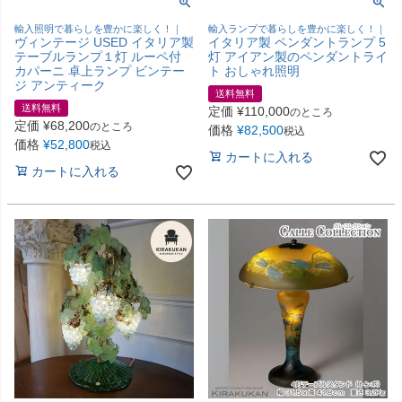
輸入照明で暮らしを豊かに楽しく！｜
輸入ランプで暮らしを豊かに楽しく！｜
ヴィンテージ USED イタリア製
イタリア製 ペンダントランプ 5
テーブルランプ１灯 ルーペ付
灯 アイアン製のペンダントライ
カパーニ 卓上ランプ ビンテー
ト おしゃれ照明
ジ アンティーク
送料無料
送料無料
定価
¥
110,000
のところ
定価
¥
68,200
のところ
価格
¥
82,500
税込
価格
¥
52,800
税込
カートに入れる
カートに入れる