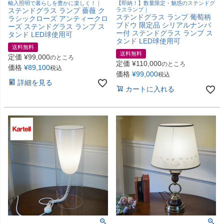
輸入照明で暮らしを豊かに楽しく！｜
【即納！】数量限定・魅惑のステンドグ
ステンドグラス ランプ 薔薇 ク
ラスランプ｜
ステンドグラス ランプ 葡萄柄
ラシックローズ アンティークロ
ブドウ 限定品 シリアルナンバ
ーズ ステンドグラス ランプ ス
ー付 ステンドグラス ランプ ス
タンド LED球使用可
タンド LED球使用可
送料無料
送料無料
定価
¥
99,000
のところ
定価
¥
110,000
のところ
価格
¥
89,100
税込
価格
¥
99,000
税込
詳細を見る
カートに入れる