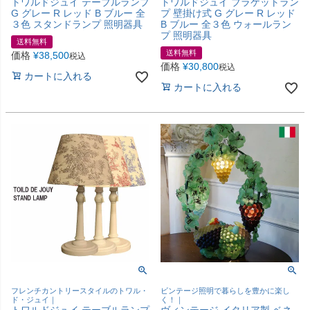
トワルドジュイ テーブルランプ
トワルドジュイ ブラケットラン
G グレー R レッド B ブルー 全
プ 壁掛け式 G グレー R レッド
３色 スタンドランプ 照明器具
B ブルー 全３色 ウォールラン
プ 照明器具
送料無料
送料無料
価格
¥
38,500
税込
価格
¥
30,800
税込
カートに入れる
カートに入れる
フレンチカントリースタイルのトワル・
ビンテージ照明で暮らしを豊かに楽し
ド・ジュイ｜
く！｜