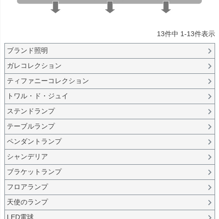
雑貨のカラー
ゴールド・雑貨
シルバー・雑貨
13
件中
1
-
13
件表示
ホワイト・雑貨
ブランド照明
ナチュラル・雑貨
在庫なし商品
ガレコレクション
在庫なし商品を表示しない
ティファニーコレクション
トワル・ド・ジュイ
商品番号/JANコード
ステンドランプ
テーブルランプ
バンドル販売
ペンダントランプ
シャンデリア
予約商品
ブラケットランプ
予約商品のみを表示
フロアランプ
天使のランプ
並び順
新着順
LED電球