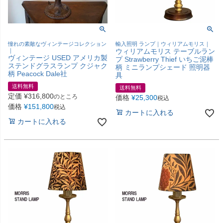
憧れの素敵なヴィンテージコレクション
輸入照明 ランプ｜ウィリアムモリス｜
｜
ウィリアムモリス テーブルラン
ヴィンテージ USED アメリカ製
プ Strawberry Thief いちご泥棒
ステンドグラスランプ クジャク
柄 ミニランプシェード 照明器
柄 Peacock Dale社
具
送料無料
送料無料
定価
¥
316,800
のところ
価格
¥
25,300
税込
価格
¥
151,800
税込
カートに入れる
カートに入れる