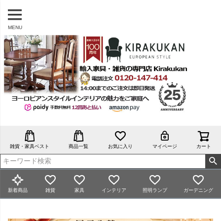
MENU
雑貨・家具ベスト
商品一覧
お気に入り
マイページ
カート
新着商品
雑貨
家具
インテリア
照明ランプ
ガーデニング