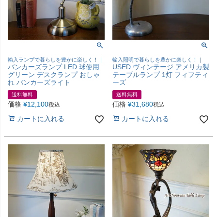
輸入ランプで暮らしを豊かに楽しく！｜
輸入照明で暮らしを豊かに楽しく！｜
バンカーズランプ LED 球使用
USED ヴィンテージ アメリカ製
グリーン デスクランプ おしゃ
テーブルランプ 1灯 フィフティ
れ バンカーズライト
ーズ
送料無料
送料無料
価格
¥
12,100
価格
¥
31,680
税込
税込
カートに入れる
カートに入れる