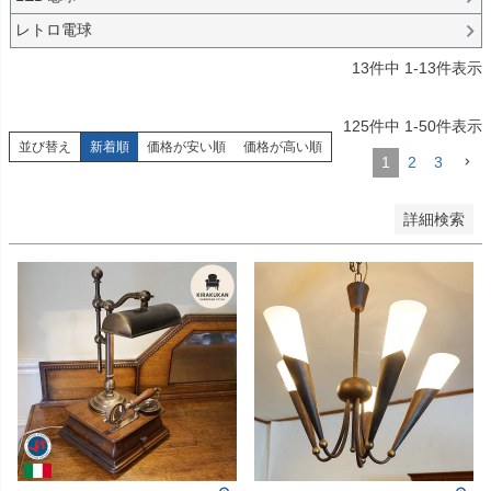
登録順
レトロ電球
価格が安い順
価格が高い順
13
件中
1
-
13
件表示
優先度順
レビュー順
125
件中
1
-
50
件表示
キーワードヒット順
並び替え
新着順
価格が安い順
価格が高い順
1
2
3
検索
詳細検索