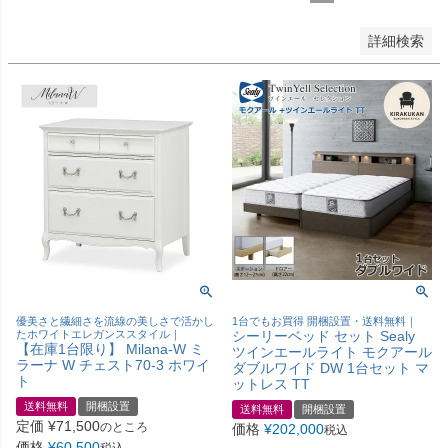
詳細検索
優美さと繊細さを流線の美しさで活かし
1台でもお買得 開梱設置・送料無料｜
たホワイトエレガンススタイル｜
シーリーベッド セット Sealy
【在庫1台限り】 Milana-W ミ
ツインエールライト モクアール
ラーナ W チェスト70-3 ホワイ
ダブルワイド DW 1台セット マ
ト
ットレス TT
送料無料
開梱設置
送料無料
開梱設置
定価
¥
71,500
のところ
価格
¥
202,000
税込
価格
¥
60,500