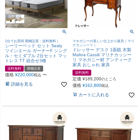
2台でお買得 開梱設置・送料無料｜
マホガニーの美しい仕上がり家具｜マリ
シーリーベッド セット Sealy
ナカッシーリ｜
ドレッサー デスク 1面鏡 木製
ツインエール ガーナーF シング
Malina Cassili マリナカッシー
ル・セミダブル 2台セット マッ
リ マホガニー材 アンティーク
トレス TT 組合せ3種
家具 おしゃれ 家具
送料無料
開梱設置
送料無料
価格
¥
220,000
〜
税込
定価
¥
189,200
のところ
詳細を見る
価格
¥
162,800
税込
カートに入れる