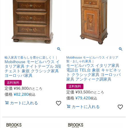
輸入家具で暮らしを豊かに楽しく！｜
Mobilhouse モービルハウス イタリア
Mobilhouse モービルハウス イ
製・おしゃれ家具｜
モービルハウス イタリア家具
タリア家具 ナイトテーブル 3段
電話台 TEL台 象嵌 キャビネッ
チェスト 象嵌 クラシック家具
ト クラシック家具 ヨーロッパ
ヨーロッパ家具
家具 アンティーク調家具
送料無料
送料無料
定価
¥
96,800
のところ
定価
¥
93,500
のところ
価格
¥
82,280
税込
価格
¥
79,420
税込
カートに入れる
カートに入れる