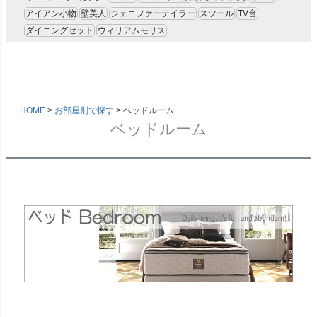
キーワード
アイアン小物
壁美人
ジェニファーテイラー
スツール
TV台
ダイニングセット
ウィリアムモリス
価格
〜
HOME
お部屋別で探す
ベッドルーム
家具のカラー
ベッドルーム
ブラウン色
ウォールナット色
ホワイト色
マホガニー色
ナチュラル色
雑貨のカラー
ゴールド・雑貨
シルバー・雑貨
ホワイト・雑貨
ナチュラル・雑貨
在庫なし商品
在庫なし商品を表示しない