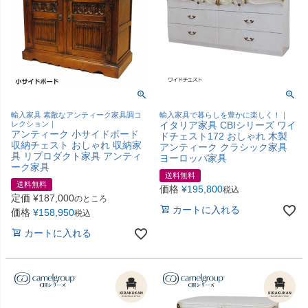
輸入家具 素敵なアンティーク家具調コ
輸入家具で暮らしを豊かに楽しく！｜
レクション｜
イタリア家具 CBIシリーズ ワイ
アンティーク 小サイドボード
ドチェスト172 おしゃれ 木製
収納チェスト おしゃれ 収納家
アンティーク クラシック家具
具 リプロダクト家具 アンティ
ヨーロッパ家具
ーク家具
送料無料
送料無料
価格
¥
195,800
税込
定価
¥
187,000
のところ
カートに入れる
価格
¥
158,950
税込
カートに入れる