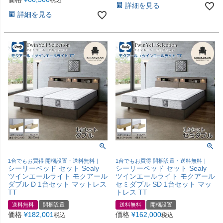
税込
詳細を見る
詳細を見る
1台でもお買得 開梱設置・送料無料｜
1台でもお買得 開梱設置・送料無料｜
シーリーベッド セット Sealy
シーリーベッド セット Sealy
ツインエールライト モクアール
ツインエールライト モクアール
ダブル D 1台セット マットレス
セミダブル SD 1台セット マッ
TT
トレス TT
送料無料
開梱設置
送料無料
開梱設置
価格
¥
182,001
価格
¥
162,000
税込
税込