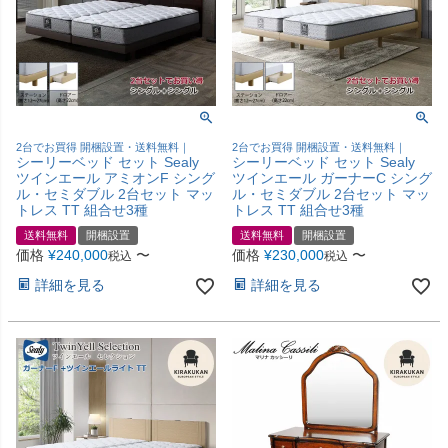
2台でお買得 開梱設置・送料無料｜
2台でお買得 開梱設置・送料無料｜
シーリーベッド セット Sealy
シーリーベッド セット Sealy
ツインエール アミオンF シング
ツインエール ガーナーC シング
ル・セミダブル 2台セット マッ
ル・セミダブル 2台セット マッ
トレス TT 組合せ3種
トレス TT 組合せ3種
送料無料
開梱設置
送料無料
開梱設置
価格
¥
240,000
〜
価格
¥
230,000
〜
税込
税込
詳細を見る
詳細を見る