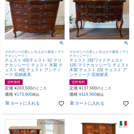
マホガニーの美しい仕上がり家具｜マリ
マホガニーの美しい仕上がり家具｜マリ
ナカッシーリ｜
ナカッシーリ｜
チェスト 4段チェスト 92 マリ
チェスト 2段ワイドチェスト
ナカッシーリ チェスト 木製 チ
100 マリナカッシーリ チェスト
ェスト 4段 チェスト アンティ
木製 チェスト 2段 チェスト ア
ーク 収納家具
ンティーク 収納家具
送料無料
送料無料
定価
¥
203,500
定価
¥
137,500
のところ
のところ
価格
¥
173,800
価格
¥
119,900
税込
税込
カートに入れる
カートに入れる