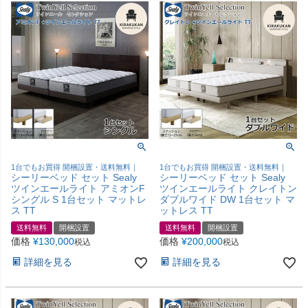
1台でもお買得 開梱設置・送料無料｜
1台でもお買得 開梱設置・送料無料｜
シーリーベッド セット Sealy
シーリーベッド セット Sealy
ツインエールライト アミオンF
ツインエールライト クレイトン
シングル S 1台セット マットレ
ダブルワイド DW 1台セット マ
ス TT
ットレス TT
送料無料
開梱設置
送料無料
開梱設置
価格
¥
130,000
価格
¥
200,000
税込
税込
詳細を見る
詳細を見る