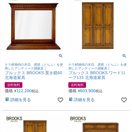
ナラ材独特の木目、虎斑（とらふ）を使
ナラ材独特の木目、虎斑（とらふ）を使
用したアンティーク調家具｜
用したアンティーク調家具｜
ブルックス BROOKS 置き鏡60
ブルックス BROOKS ワードロ
北海道家具
ーブ133 北海道家具
送料無料
送料無料
価格
¥
112,200
価格
¥
603,900
税込
税込
詳細を見る
詳細を見る