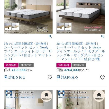
1台でもお買得 開梱設置・送料無料｜
2台でお買得 開梱設置・送料無料｜
シーリーベッド セット Sealy
シーリーベッド セット Sealy
ツインエールライト ガーナーF
ツインエールライト モクアール
シングル S 1台セット マットレ
シングル・セミダブル 2台セッ
ス TT
ト マットレス TT 組合せ3種
送料無料
開梱設置
送料無料
開梱設置
価格
¥
120,000
価格
¥
264,000
〜
税込
税込
詳細を見る
詳細を見る