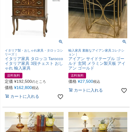
イタリア製・おしゃれ家具・タロッコシ
輸入家具 素敵なアイアン家具コレクシ
リーズ｜
ョン｜
イタリア家具 タロッコ Tarocco
アイアン サイドテーブル ゴー
イタリア家具 3段チェスト おし
ルド 玄関 メラミン製天板 アイ
ゃれ 輸入家具
アン ゴールド
送料無料
送料無料
定価
¥
192,500
価格
¥
27,500
のところ
税込
価格
¥
162,800
税込
カートに入れる
カートに入れる