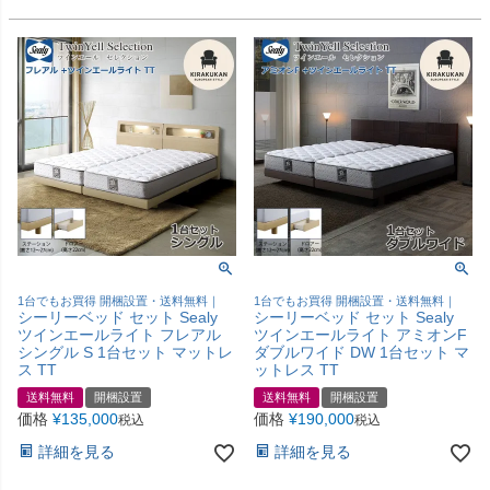
1台でもお買得 開梱設置・送料無料｜
1台でもお買得 開梱設置・送料無料｜
シーリーベッド セット Sealy
シーリーベッド セット Sealy
ツインエールライト フレアル
ツインエールライト アミオンF
シングル S 1台セット マットレ
ダブルワイド DW 1台セット マ
ス TT
ットレス TT
送料無料
開梱設置
送料無料
開梱設置
価格
¥
135,000
価格
¥
190,000
税込
税込
詳細を見る
詳細を見る