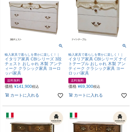
輸入家具で暮らしを豊かに楽しく！｜
輸入家具で暮らしを豊かに楽しく！｜
イタリア家具 CBIシリーズ 3段
イタリア家具 CBIシリーズ ナイ
チェスト おしゃれ 木製 アンテ
トテーブル おしゃれ 木製 アン
ィーク クラシック家具 ヨーロ
ティーク クラシック家具 ヨー
ッパ家具
ロッパ家具
送料無料
送料無料
価格
¥
141,900
価格
¥
69,300
税込
税込
カートに入れる
カートに入れる