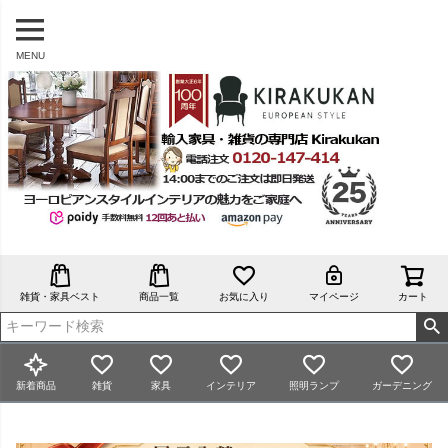
MENU
雑貨・家具ベスト
商品一覧
お気に入り
マイページ
カート
新着商品
雑貨
家具
インテリア
照明ランプ
ガーデニング