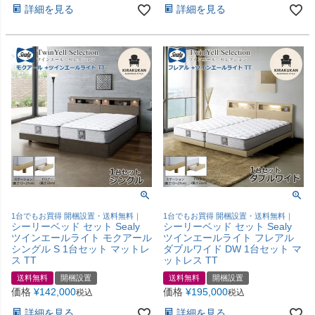
詳細を見る
詳細を見る
1台でもお買得 開梱設置・送料無料｜
1台でもお買得 開梱設置・送料無料｜
シーリーベッド セット Sealy
シーリーベッド セット Sealy
ツインエールライト モクアール
ツインエールライト フレアル
シングル S 1台セット マットレ
ダブルワイド DW 1台セット マ
ス TT
ットレス TT
送料無料
開梱設置
送料無料
開梱設置
価格
¥
142,000
価格
¥
195,000
税込
税込
詳細を見る
詳細を見る