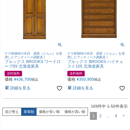
ナラ材独特の木目、虎斑（とらふ）を使
ナラ材独特の木目、虎斑（とらふ）を使
用したアンティーク調家具｜
用したアンティーク調家具｜
ブルックス BROOKS ワードロ
ブルックス BROOKS ハイチェ
ーブ89 北海道家具
スト105 北海道家具
送料無料
送料無料
価格
¥
436,700
価格
¥
350,900
税込
税込
詳細を見る
詳細を見る
169
件中
1
-
50
件表示
並び替え
新着順
価格が安い順
価格が高い順
1
2
…
4