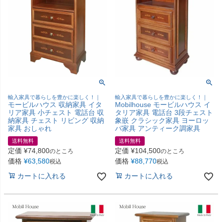
輸入家具で暮らしを豊かに楽しく！｜
輸入家具で暮らしを豊かに楽しく！｜
モービルハウス 収納家具 イタ
Mobilhouse モービルハウス イ
リア家具 小チェスト 電話台 収
タリア家具 電話台 3段チェスト
納家具 チェスト リビング 収納
象嵌 クラシック家具 ヨーロッ
家具 おしゃれ
パ家具 アンティーク調家具
送料無料
送料無料
定価
¥
74,800
定価
¥
104,500
のところ
のところ
価格
¥
63,580
価格
¥
88,770
税込
税込
カートに入れる
カートに入れる