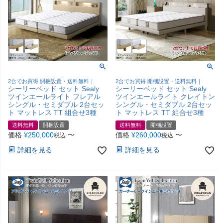
2台でお買得 開梱設置・送料無料｜
2台でお買得 開梱設置・送料無料｜
シーリーベッド セット Sealy
シーリーベッド セット Sealy
ツインエールライト フレアル
ツインエールライト クレイトン
シングル・セミダブル 2台セッ
シングル・セミダブル 2台セッ
ト マットレス TT 組合せ3種
ト マットレス TT 組合せ3種
送料無料
開梱設置
送料無料
開梱設置
価格
¥
250,000
〜
価格
¥
260,000
〜
税込
税込
詳細を見る
詳細を見る