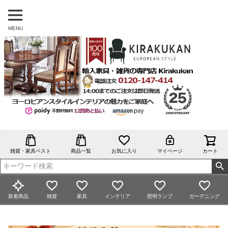
MENU
雑貨・家具ベスト
商品一覧
お気に入り
マイページ
カート
新着商品
雑貨
家具
インテリア
照明ランプ
ガーデニング