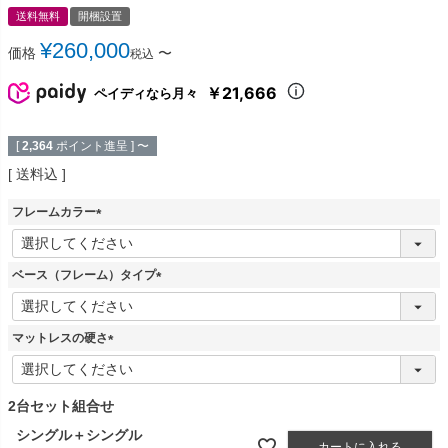
送料無料
開梱設置
¥
260,000
価格
〜
税込
￥21,666
ペイディなら月々
[
2,364
ポイント進呈 ]
〜
送料込
フレームカラー
(
必
須
ベース（フレーム）タイプ
)
(
必
須
マットレスの硬さ
)
(
必
須
2台セット組合せ
)
シングル＋シングル
カートに入れる