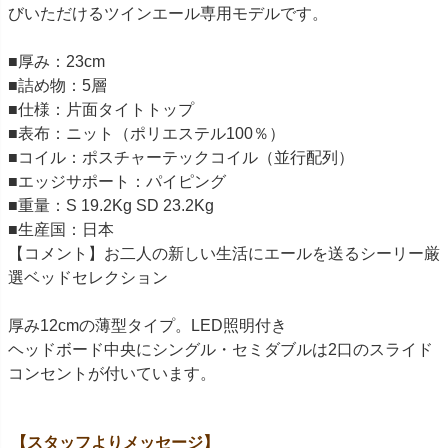
びいただけるツインエール専用モデルです。
■厚み：23cm
■詰め物：5層
■仕様：片面タイトトップ
■表布：ニット（ポリエステル100％）
■コイル：ポスチャーテックコイル（並行配列）
■エッジサポート：パイピング
■重量：S 19.2Kg SD 23.2Kg
■生産国：日本
【コメント】お二人の新しい生活にエールを送るシーリー厳
選ベッドセレクション
厚み12cmの薄型タイプ。LED照明付き
ヘッドボード中央にシングル・セミダブルは2口のスライド
コンセントが付いています。
【スタッフよりメッセージ】