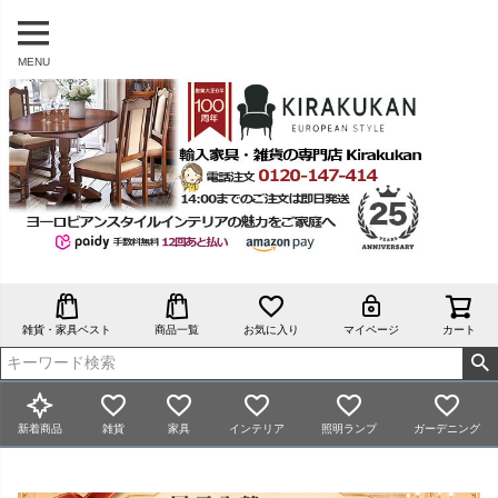
MENU
雑貨・家具ベスト
商品一覧
お気に入り
マイページ
カート
新着商品
雑貨
家具
インテリア
照明ランプ
ガーデニング