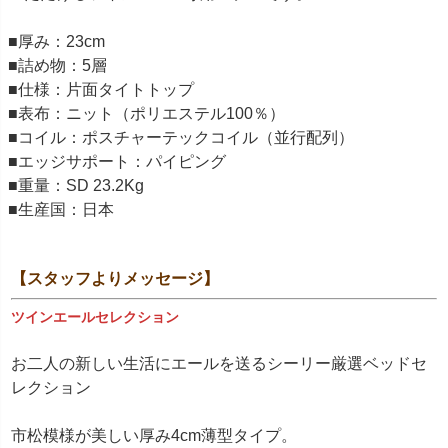
■厚み：23cm
■詰め物：5層
■仕様：片面タイトトップ
■表布：ニット（ポリエステル100％）
■コイル：ポスチャーテックコイル（並行配列）
■エッジサポート：パイピング
■重量：SD 23.2Kg
■生産国：日本
【スタッフよりメッセージ】
ツインエールセレクション
お二人の新しい生活にエールを送るシーリー厳選ベッドセ
レクション
市松模様が美しい厚み4cm薄型タイプ。