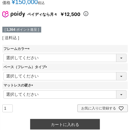
¥
150,000
価格
税込
￥12,500
ペイディなら月々
[
1,364
ポイント進呈 ]
送料込
フレームカラー
(
必
須
ベース（フレーム）タイプ
)
(
必
須
マットレスの硬さ
)
(
必
須
)
お気に入りに登録する
カートに入れる