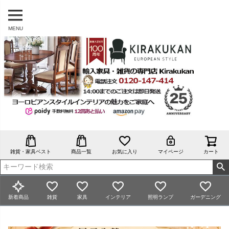
MENU
雑貨・家具ベスト
商品一覧
お気に入り
マイページ
カート
新着商品
雑貨
家具
インテリア
照明ランプ
ガーデニング