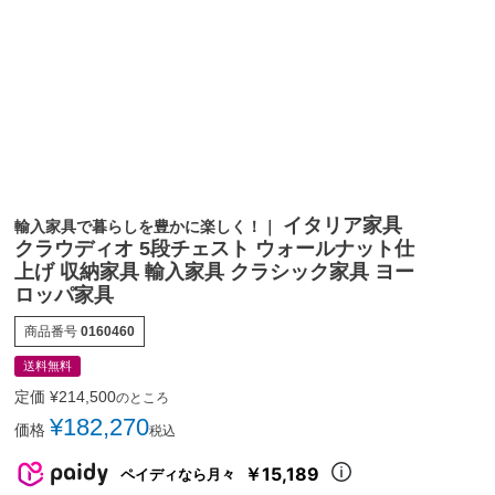
イタリア家具
輸入家具で暮らしを豊かに楽しく！｜
クラウディオ 5段チェスト ウォールナット仕
上げ 収納家具 輸入家具 クラシック家具 ヨー
ロッパ家具
商品番号
0160460
送料無料
定価
¥
214,500
のところ
¥
182,270
価格
税込
￥15,189
ペイディなら月々