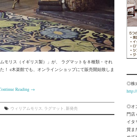
ムモリス（イギリス製）」が、 ラグマットを８種類・それ
た！ e木楽館でも、オンラインショップにて販売開始致しま
◎株
Continue Reading
→
http:
◎オ
ウィリアムモリス
,
ラグマット
,
新発売
門店
イタ
貨ま
めて