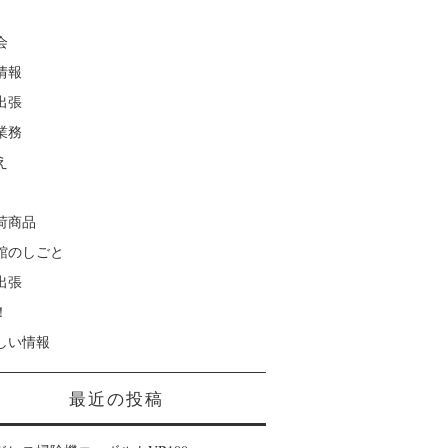
会
情報
出張
業務
え
荷商品
館のしごと
出張
！
しい情報
最近の投稿