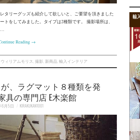
レタリーグッズも紹介して欲しいと、ご要望を頂きました
ートをしてみました。タイプは2種類です。 撮影場所は、
…
Continue Reading
→
ウィリアムモリス
,
撮影
,
新商品
,
輸入インテリア
スが、ラグマット８種類を発
家具の専門店 E木楽館
7年6月5日
KIRAKUKAN1001