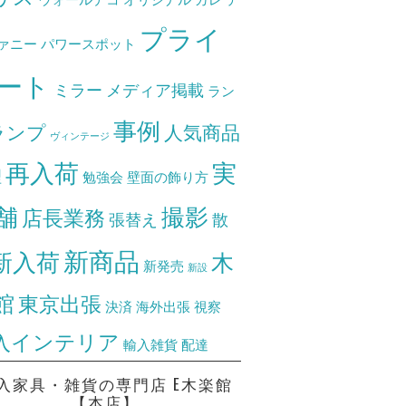
プライ
ァニー
パワースポット
ート
ミラー
メディア掲載
ラン
事例
ランプ
人気商品
ヴィンテージ
再入荷
実
理
勉強会
壁面の飾り方
舗
撮影
店長業務
張替え
散
新商品
新入荷
木
新発売
新設
館
東京出張
決済
海外出張
視察
入インテリア
輸入雑貨
配達
入家具・雑貨の専門店 E木楽館
【本店】