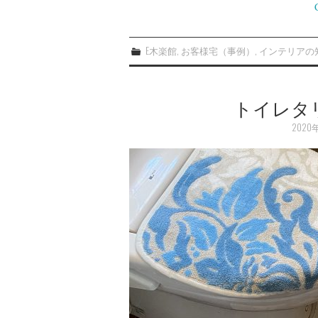
E木楽館
,
お客様宅（事例）
,
インテリアの
トイレタ
2020