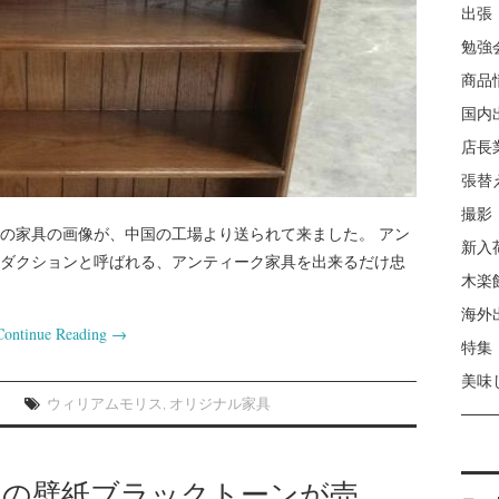
出張
勉強
商品
国内
店長
張替
撮影
ルの家具の画像が、中国の工場より送られて来ました。 アン
新入
ダクションと呼ばれる、アンティーク家具を出来るだけ忠
木楽
海外
Continue Reading
→
特集
美味
ウィリアムモリス
,
オリジナル家具
スの壁紙ブラックトーンが売