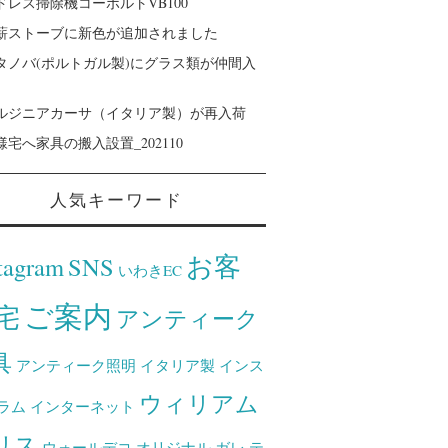
ドレス掃除機コーボルトVB100
薪ストーブに新色が追加されました
タノバ(ポルトガル製)にグラス類が仲間入
ルジニアカーサ（イタリア製）が再入荷
様宅へ家具の搬入設置_202110
人気キーワード
お客
tagram
SNS
いわきEC
ご案内
宅
アンティーク
具
アンティーク照明
イタリア製
インス
ウィリアム
ラム
インターネット
リス
ウォールデコ
オリジナル
ガレ
テ