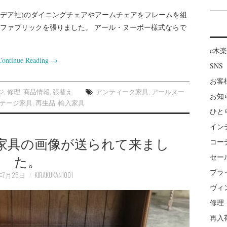
(メデア社)のダイニングチェアやアームチェアをフレームを組
ファブリックを張りました。 アール・ヌーボー様式ならで
e木
Continue Reading
→
SNS
お客
ジ
,
修理
,
商品情報
,
張替え
アンティーク家具
,
アールヌー
お知
テージ家具
,
再生品
,
輸入家具
ひと
イン
家具の画像が送られて来まし
コー
た。
セー
プラ
年7月25日
KIRAKUKAN1001
ヴィ
修理
再入