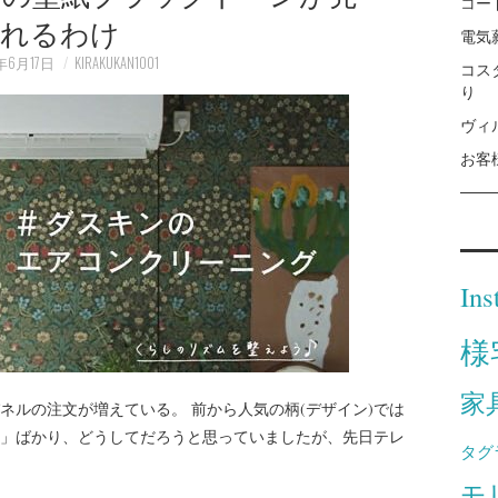
コー
れるわけ
電気
年6月17日
KIRAKUKAN1001
コス
り
ヴィ
お客
Ins
様
家
ネルの注文が増えている。 前から人気の柄(デザイン)では
」ばかり、どうしてだろうと思っていましたが、先日テレ
タグ
モ