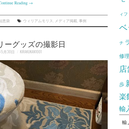
Continue Reading
→
ィフ
知恵袋
ウィリアムモリス
,
メディア掲載
,
事例
ベ
リーグッズの撮影日
チ
年5月30日
KIRAKUKAN1001
修
店
歩
楽
輸
輸