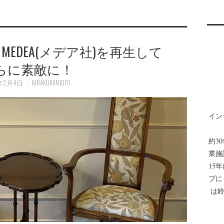
EDEA(メデア社)を再生して
らに素敵に！
1年2月4日
KIRAKUKAN1001
イン
約3
業施
15
プに
は鈴