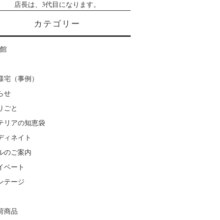
店長は、3代目になります。
カテゴリー
楽館
様宅（事例）
らせ
りごと
テリアの知恵袋
ディネイト
ルのご案内
イベート
ンテージ
荷商品