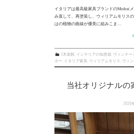
イタリアは最高級家具ブランドのMedea
み直して、再塗装し、ウィリアムモリスの
はの植物の曲線が優美に組みこま…
E木楽館
,
インテリアの知恵袋
,
ヴィンテー
ボー
,
イタリア家具
,
ウィリアムモリス
,
ヴィン
当社オリジナルの
2020