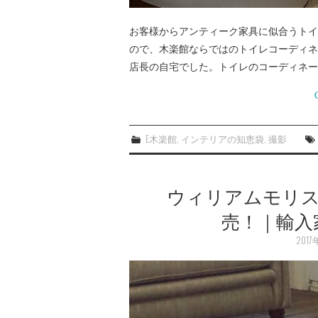
お客様からアンティーク家具に似合うトイ
ので、木楽館ならではのトイレコーディネ
店長の自宅でした。トイレのコーディネー
E木楽館
,
インテリアの知恵袋
,
撮影
ウィリアムモリ
売！｜輸入
201