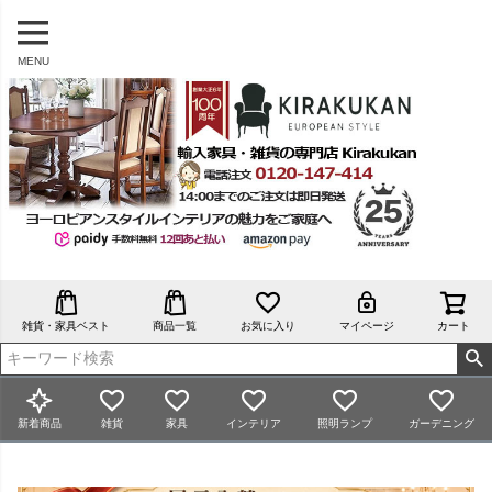
MENU
雑貨・家具ベスト
商品一覧
お気に入り
マイページ
カート
新着商品
雑貨
家具
インテリア
照明ランプ
ガーデニング