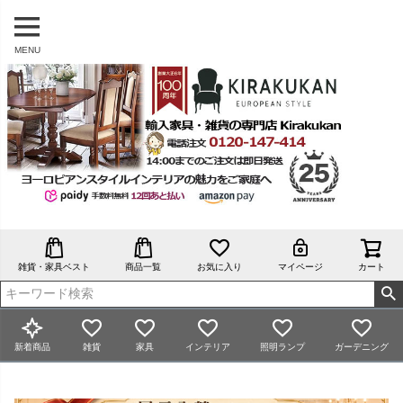
MENU
雑貨・家具ベスト
商品一覧
お気に入り
マイページ
カート
新着商品
雑貨
家具
インテリア
照明ランプ
ガーデニング