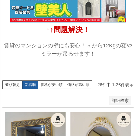
予約商品
予約商品のみを表示
↑↑問題解決！
並び順
新着順
登録順
賃貸のマンションの壁にも安心！ 5 から12Kgの額や
価格が安い順
ミラーが吊るせます！
価格が高い順
優先度順
レビュー順
キーワードヒット順
26
件中
1
-
26
件表示
並び替え
新着順
価格が安い順
価格が高い順
検索
詳細検索