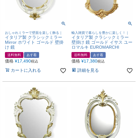
おしゃれミラーで壁面を楽しく飾る｜
輸入雑貨で暮らしを豊かに楽しく！｜
イタリア製 クラシックミラー
イタリア製 クラシックミラー
Mirror ホワイト ゴールド 壁掛
壁掛け 鏡 ゴールド イサス ユー
け 鏡
ロマルキ EUROMARCHI
送料無料
あす着
送料無料
あす着
価格
¥
17,490
価格
¥
17,380
税込
税込
カートに入れる
詳細を見る