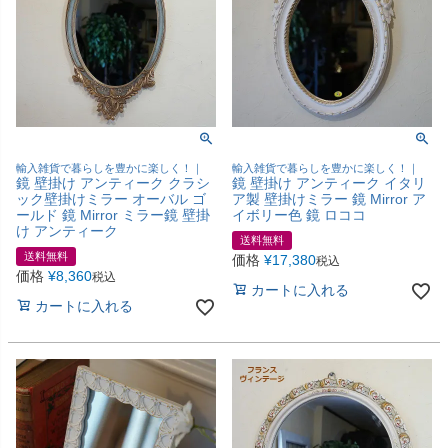
輸入雑貨で暮らしを豊かに楽しく！｜
輸入雑貨で暮らしを豊かに楽しく！｜
鏡 壁掛け アンティーク クラシ
鏡 壁掛け アンティーク イタリ
ック壁掛けミラー オーバル ゴ
ア製 壁掛けミラー 鏡 Mirror ア
ールド 鏡 Mirror ミラー鏡 壁掛
イボリー色 鏡 ロココ
け アンティーク
送料無料
送料無料
価格
¥
17,380
税込
価格
¥
8,360
税込
カートに入れる
カートに入れる