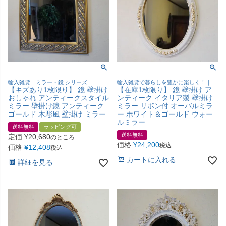
輸入雑貨｜ミラー・鏡 シリーズ
輸入雑貨で暮らしを豊かに楽しく！｜
【キズあり1枚限り】 鏡 壁掛け
【在庫1枚限り】 鏡 壁掛け ア
おしゃれ アンティークスタイル
ンティーク イタリア製 壁掛け
ミラー 壁掛け鏡 アンティーク
ミラー リボン付 オーバルミラ
ゴールド 木彫風 壁掛け ミラー
ー ホワイト＆ゴールド ウォー
ルミラー
送料無料
ラッピング可
送料無料
定価
¥
20,680
のところ
価格
¥
24,200
税込
価格
¥
12,408
税込
カートに入れる
詳細を見る