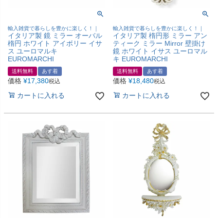
輸入雑貨で暮らしを豊かに楽しく！｜
輸入雑貨で暮らしを豊かに楽しく！｜
イタリア製 鏡 ミラー オーバル
イタリア製 楕円形 ミラー アン
楕円 ホワイト アイボリー イサ
ティーク ミラー Mirror 壁掛け
ス ユーロマルキ
鏡 ホワイト イサス ユーロマル
EUROMARCHI
キ EUROMARCHI
送料無料
あす着
送料無料
あす着
価格
¥
17,380
価格
¥
18,480
税込
税込
カートに入れる
カートに入れる