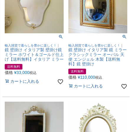
輸入雑貨で暮らしを豊かに楽しく！｜
輸入雑貨で暮らしを豊かに楽しく！｜
鏡 壁掛け イタリア製 壁掛け鏡
鏡 壁掛け イタリア製 鏡 ミラー
ミラー ホワイト＆ゴールド仕上
クラシックミラー オーバル 天
げ【送料無料】イタリア ミラー
使 エンジェル 木製【送料無
料】鏡 壁掛け
送料無料
送料無料
価格
¥
33,000
税込
価格
¥
110,000
税込
カートに入れる
カートに入れる