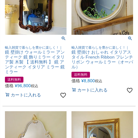
輸入雑貨で暮らしを豊かに楽しく！｜
輸入雑貨で暮らしを豊かに楽しく！｜
鏡 壁掛け ウォールミラー アン
鏡 壁掛け おしゃれ イタリアス
ティーク 鏡 飾りミラー イタリ
タイル French Ribbon フレンチ
ア製 木製 【 送料無料 】 鏡 ア
リボン ウォールミラー（オーバ
ンティーク イタリア ミラー 鏡
ル）
ミラー
送料無料
送料無料
価格
¥
8,800
税込
価格
¥
96,800
税込
カートに入れる
カートに入れる