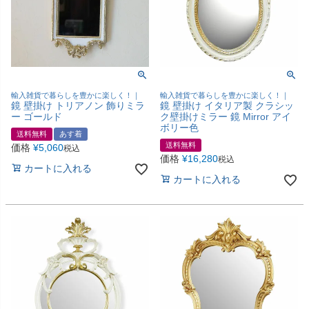
輸入雑貨で暮らしを豊かに楽しく！｜
輸入雑貨で暮らしを豊かに楽しく！｜
鏡 壁掛け トリアノン 飾りミラ
鏡 壁掛け イタリア製 クラシッ
ー ゴールド
ク壁掛けミラー 鏡 Mirror アイ
ボリー色
送料無料
あす着
送料無料
価格
¥
5,060
税込
価格
¥
16,280
税込
カートに入れる
カートに入れる