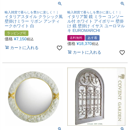
輸入雑貨で暮らしを豊かに楽しく！｜
輸入雑貨で暮らしを豊かに楽しく！｜
イタリアスタイル クラシック風
イタリア製 鏡 ミラー コンソー
壁掛けミラー リボン アンティ
ル付 ホワイト アイボリー 壁掛
ークホワイト 白
け 鏡 壁掛け イサス ユーロマル
キ EUROMARCHI
ラッピング可
送料無料
あす着
価格
¥
7,150
税込
価格
¥
18,370
税込
カートに入れる
カートに入れる