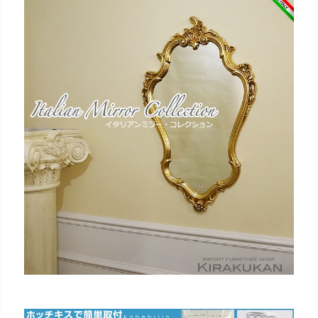
家具のカラー
ブラウン色
ウォールナット色
ホワイト色
マホガニー色
ナチュラル色
雑貨のカラー
ゴールド・雑貨
シルバー・雑貨
ホワイト・雑貨
ナチュラル・雑貨
在庫なし商品
在庫なし商品を表示しない
商品番号/JANコード
バンドル販売