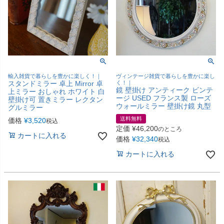
輸入雑貨で暮らしを豊かに楽しく！｜
ヴィンテージ雑貨で暮らしを豊かに楽し
スタンドミラー 卓上 Mirror 卓
く！｜
鏡 壁掛け アンティーク ビンテ
上ミラー おしゃれ ホワイト 白
ージ USED フランス製 ローズ
壁掛け可 置きミラー レクタン
ウォールミラー 壁掛け鏡 丸型
グルミラー
送料無料
価格
¥
3,520
税込
定価
¥
46,200
のところ
カートに入れる
価格
¥
32,340
税込
カートに入れる