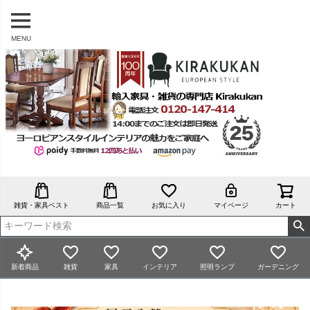
MENU
雑貨・家具ベスト
商品一覧
お気に入り
マイページ
カート
新着商品
雑貨
家具
インテリア
照明ランプ
ガーデニング