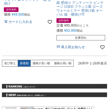
鏡 壁掛け アンティーク ビンテ
掛け
ージ USED フランス製 ローズ
送料無料
ウォールミラー 壁掛け鏡 オー
価格
¥
49,500
バル 縦・横掛け可
税込
送料無料
カートに入れる
定価
¥
85,800
のところ
価格
¥
52,800
税込
在庫切れ
再入荷お知らせ
26
件中
1
-
26
件表示
並び替え
新着順
価格が安い順
価格が高い順