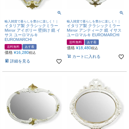
輸入雑貨で暮らしを豊かに楽しく！｜
輸入雑貨で暮らしを豊かに楽しく！｜
イタリア製 クラシックミラー
イタリア製 クラシックミラー
Mirror アイボリー 壁掛け 鏡 イ
Mirror アンティーク 鏡 イサス
サス ユーロマルキ
ユーロマルキ EUROMARCHI
EUROMARCHI
送料無料
あす着
送料無料
あす着
価格
¥
18,480
税込
価格
¥
16,280
税込
カートに入れる
詳細を見る