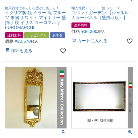
輸入雑貨で暮らしを豊かに楽しく！｜
輸入雑貨｜ミラー・鏡 シリーズ
イタリア製 鏡 ミラー 丸 フルー
コベントガーデン 【シャルル・
ツ 果物 ホワイト アイボリー 壁
ミラーパネル（壁掛け鏡）】
掛け 鏡 イサス ユーロマルキ
送料無料
EUROMARCHI
価格
¥
36,300
税込
送料無料
ラッピング可
あす着
カートに入れる
価格
¥
20,570
税込
詳細を見る