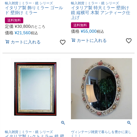
輸入雑貨｜ミラー・鏡 シリーズ
輸入雑貨｜ミラー・鏡 シリーズ
イタリア製 飾りミラー ゴール
イタリア製 特大ミラー 壁掛け
ド 壁掛け ミラー
鏡 縦横可 木製 アンティーク仕
上げ
送料無料
送料無料
定価
¥
30,800
のところ
価格
¥
55,000
税込
価格
¥
21,560
税込
カートに入れる
カートに入れる
輸入雑貨｜ミラー・鏡 シリーズ
ヴィンテージ雑貨で暮らしを豊かに楽し
イタリア製 レクトミラー 鏡 壁
く！｜