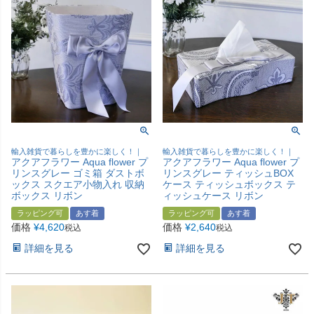
輸入雑貨で暮らしを豊かに楽しく！｜
輸入雑貨で暮らしを豊かに楽しく！｜
アクアフラワー Aqua flower プ
アクアフラワー Aqua flower プ
リンスグレー ゴミ箱 ダストボ
リンスグレー ティッシュBOX
ックス スクエア小物入れ 収納
ケース ティッシュボックス テ
ボックス リボン
ィッシュケース リボン
ラッピング可
あす着
ラッピング可
あす着
価格
¥
4,620
価格
¥
2,640
税込
税込
詳細を見る
詳細を見る