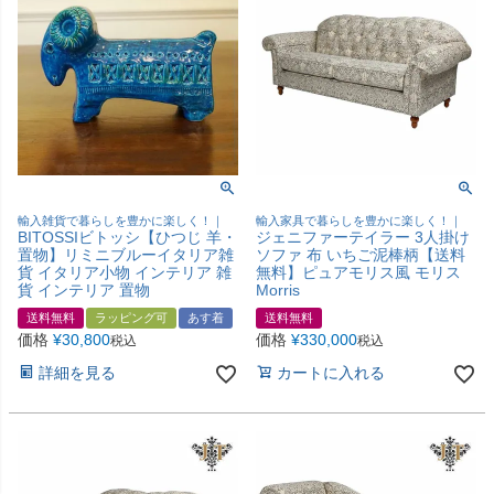
輸入雑貨で暮らしを豊かに楽しく！｜
輸入家具で暮らしを豊かに楽しく！｜
BITOSSIビトッシ【ひつじ 羊・
ジェニファーテイラー 3人掛け
置物】リミニブルーイタリア雑
ソファ 布 いちご泥棒柄【送料
貨 イタリア小物 インテリア 雑
無料】ピュアモリス風 モリス
貨 インテリア 置物
Morris
送料無料
ラッピング可
あす着
送料無料
価格
¥
30,800
価格
¥
330,000
税込
税込
詳細を見る
カートに入れる