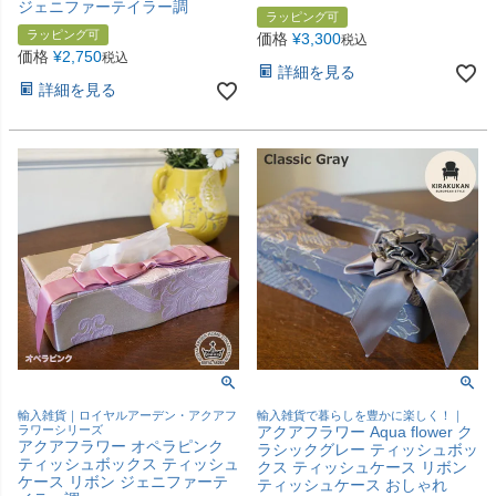
ジェニファーテイラー調
ラッピング可
ラッピング可
価格
¥
3,300
税込
価格
¥
2,750
税込
詳細を見る
詳細を見る
輸入雑貨｜ロイヤルアーデン・アクアフ
輸入雑貨で暮らしを豊かに楽しく！｜
ラワーシリーズ
アクアフラワー Aqua flower ク
アクアフラワー オペラピンク
ラシックグレー ティッシュボッ
ティッシュボックス ティッシュ
クス ティッシュケース リボン
ケース リボン ジェニファーテ
ティッシュケース おしゃれ