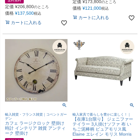
送料無料
定価
¥
173,800
のところ
定価
¥
206,800
のところ
価格
¥
121,000
税込
価格
¥
137,500
税込
カートに入れる
カートに入れる
輸入雑貨・フランス雑貨｜コベントガー
輸入家具で暮らしを豊かに楽しく！｜
デン
【在庫1台限り】 ジェニファー
カフェ ラージクロック 壁掛け
テイラー 3人掛けソファ 布 い
時計 インテリア 雑貨 アンティ
ちご泥棒柄 ピュアモリス風
ーク 壁掛け
Elaine エレイン モリス Morris