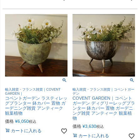
輸入雑貨・フランス雑貨｜COVENT
輸入雑貨・フランス雑貨｜コベントガー
GARDEN｜
デン
コベントガーデン ラスティレッ
COVENT GARDEN｜コベント
グプランター 鉢カバー 置物 ガ
ガーデン ディグリーレッグプラ
ーデニング雑貨 アンティーク
ンター 鉢カバー 置物 ガーデニ
観葉植物
ング雑貨 アンティーク 観葉植
物
価格
¥
6,050
税込
価格
¥
3,630
税込
カートに入れる
カートに入れる