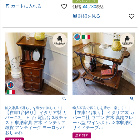
ラッピング可
カートに入れる
価格
¥
4,730
税込
詳細を見る
輸入家具で暮らしを豊かに楽しく！｜
輸入家具で暮らしを豊かに楽しく！｜
【在庫1台限り】 イタリア製 カ
【在庫1台限り】 イタリア製 カ
パーニ社 TEL台 電話台 3段チェ
パーニ社 ワゴン 古木 真鍮フレ
スト 収納家具 古木 インテリア
ーム型 ワインボトル3本収納可
雑貨 アンティーク ヨーロッパ
サイドテーブル
おしゃれ
送料無料