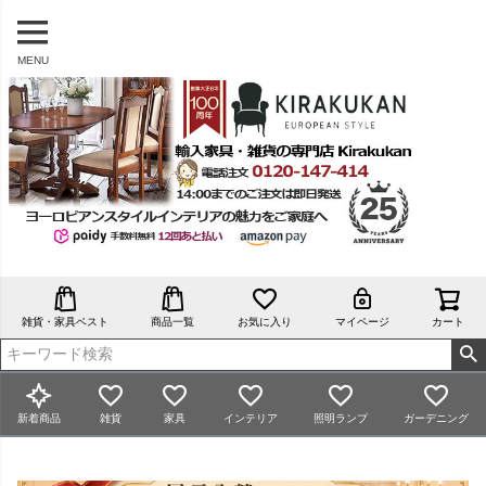
MENU
雑貨・家具ベスト
商品一覧
お気に入り
マイページ
カート
新着商品
雑貨
家具
インテリア
照明ランプ
ガーデニング