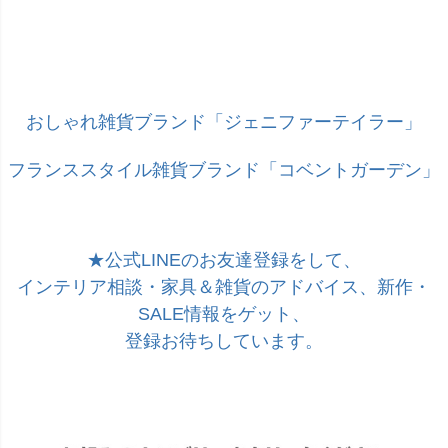
キーワード
おしゃれ雑貨ブランド「ジェニファーテイラー」
価格
フランススタイル雑貨ブランド「コベントガーデン」
〜
家具のカラー
ブラウン色
★公式LINEのお友達登録をして、
ウォールナット色
ホワイト色
インテリア相談・家具＆雑貨のアドバイス、新作・
マホガニー色
SALE情報をゲット、
ナチュラル色
登録お待ちしています。
雑貨のカラー
ゴールド・雑貨
シルバー・雑貨
ホワイト・雑貨