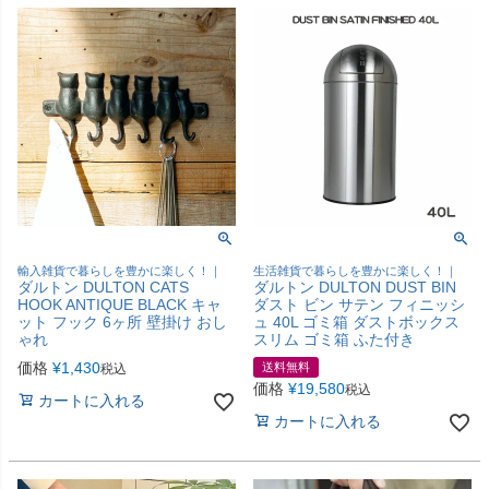
輸入雑貨で暮らしを豊かに楽しく！｜
生活雑貨で暮らしを豊かに楽しく！｜
ダルトン DULTON CATS
ダルトン DULTON DUST BIN
HOOK ANTIQUE BLACK キャ
ダスト ビン サテン フィニッシ
ット フック 6ヶ所 壁掛け おし
ュ 40L ゴミ箱 ダストボックス
ゃれ
スリム ゴミ箱 ふた付き
価格
¥
1,430
送料無料
税込
価格
¥
19,580
税込
カートに入れる
カートに入れる