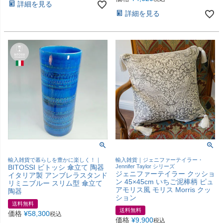
詳細を見る
詳細を見る
輸入雑貨で暮らしを豊かに楽しく！｜
輸入雑貨｜ジェニファーテイラー・
BITOSSI ビトッシ 傘立て 陶器
Jennifer Taylor シリーズ
ジェニファーテイラー クッショ
イタリア製 アンブレラスタンド
ン 45×45cm いちご泥棒柄 ピュ
リミニブルー スリム型 傘立て
アモリス風 モリス Morris クッ
陶器
ション
送料無料
送料無料
価格
¥
58,300
税込
価格
¥
9,900
税込