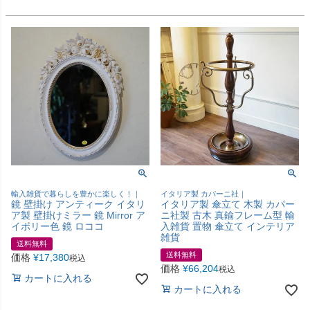
輸入雑貨で暮らしを豊かに楽しく！｜
イタリア製 カパーニ社｜
鏡 壁掛け アンティーク イタリ
イタリア製 傘立て 木製 カパー
ア製 壁掛けミラー 鏡 Mirror ア
ニ社製 古木 真鍮フレーム型 輸
イボリー色 鏡 ロココ
入雑貨 置物 傘立て インテリア
雑貨
送料無料
送料無料
価格
¥
17,380
税込
価格
¥
66,204
税込
カートに入れる
カートに入れる