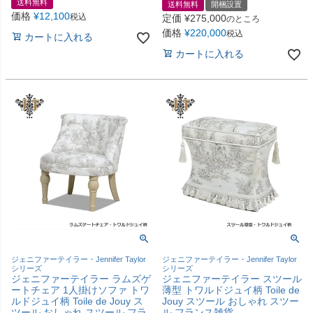
送料無料
送料無料
開梱設置
価格
¥
12,100
税込
定価
¥
275,000
のところ
価格
¥
220,000
税込
カートに入れる
カートに入れる
ジェニファーテイラー・Jennifer Taylor
ジェニファーテイラー・Jennifer Taylor
シリーズ
シリーズ
ジェニファーテイラー ラムズゲ
ジェニファーテイラー スツール
ートチェア 1人掛けソファ トワ
薄型 トワルドジュイ柄 Toile de
ルドジュイ柄 Toile de Jouy ス
Jouy スツール おしゃれ スツー
ツール おしゃれ スツール フラ
ル フランス雑貨