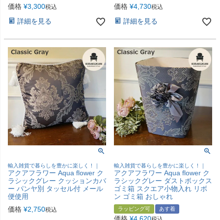
価格
¥
3,300
価格
¥
4,730
税込
税込
詳細を見る
詳細を見る
輸入雑貨で暮らしを豊かに楽しく！｜
輸入雑貨で暮らしを豊かに楽しく！｜
アクアフラワー Aqua flower ク
アクアフラワー Aqua flower ク
ラシックグレー クッションカバ
ラシックグレー ダストボックス
ー パンヤ別 タッセル付 メール
ゴミ箱 スクエア小物入れ リボ
便使用
ン ゴミ箱 おしゃれ
価格
¥
2,750
ラッピング可
あす着
税込
価格
¥
4,620
税込