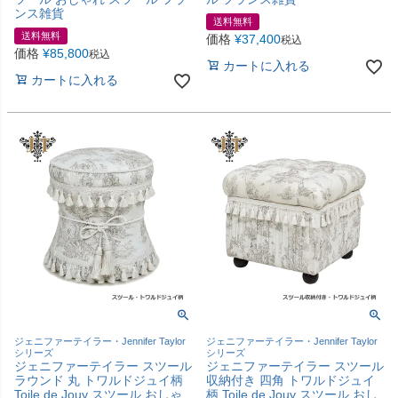
ンス雑貨
送料無料
送料無料
価格
¥
37,400
税込
価格
¥
85,800
税込
カートに入れる
カートに入れる
ジェニファーテイラー・Jennifer Taylor
ジェニファーテイラー・Jennifer Taylor
シリーズ
シリーズ
ジェニファーテイラー スツール
ジェニファーテイラー スツール
ラウンド 丸 トワルドジュイ柄
収納付き 四角 トワルドジュイ
Toile de Jouy スツール おしゃ
柄 Toile de Jouy スツール おし