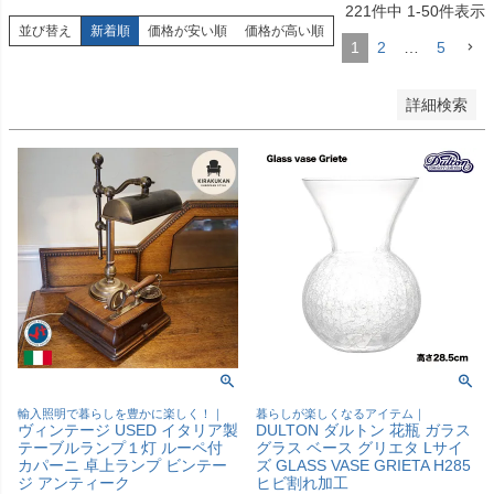
221
件中
1
-
50
件表示
キーワードヒット順
並び替え
新着順
価格が安い順
価格が高い順
1
2
…
5
検索
詳細検索
輸入照明で暮らしを豊かに楽しく！｜
暮らしが楽しくなるアイテム｜
ヴィンテージ USED イタリア製
DULTON ダルトン 花瓶 ガラス
テーブルランプ１灯 ルーペ付
グラス ベース グリエタ Lサイ
カパーニ 卓上ランプ ビンテー
ズ GLASS VASE GRIETA H285
ジ アンティーク
ヒビ割れ加工