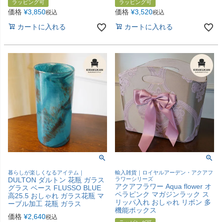
ラッピング可
ラッピング可
価格
¥
3,850
価格
¥
3,520
税込
税込
カートに入れる
カートに入れる
暮らしが楽しくなるアイテム｜
輸入雑貨｜ロイヤルアーデン・アクアフ
DULTON ダルトン 花瓶 ガラス
ラワーシリーズ
アクアフラワー Aqua flower オ
グラス ベース FLUSSO BLUE
ペラピンク マガジンラック ス
高25.5 おしゃれ ガラス花瓶 マ
リッパ入れ おしゃれ リボン 多
ーブル加工 花瓶 ガラス
機能ボックス
価格
¥
2,640
税込