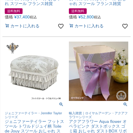
れ スツール フランス雑貨
ゃれ スツール フランス雑貨
送料無料
送料無料
価格
¥
37,400
価格
¥
52,800
税込
税込
カートに入れる
カートに入れる
ジェニファーテイラー・Jennifer Taylor
輸入雑貨｜ロイヤルアーデン・アクアフ
シリーズ
ラワーシリーズ
ジェニファーテイラー フットス
アクアフラワー Aqua flower オ
ツール トワルドジュイ柄 Toile
ペラピンク ダストボックス ゴ
de Jouy スツール おしゃれ ス
ミ箱 おしゃれ ダストBOX リボ