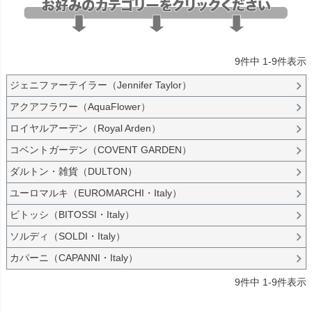
ナチュラル・雑貨
在庫なし商品
在庫なし商品を表示しない
9
件中
1
-
9
件表示
商品番号/JANコード
ジェニファーテイラー（Jennifer Taylor）
アクアフラワー（AquaFlower）
バンドル販売
ロイヤルアーデン（Royal Arden）
コベントガーデン（COVENT GARDEN）
予約商品
ダルトン・雑貨（DULTON）
予約商品のみを表示
ユーロマルキ（EUROMARCHI・Italy）
ビトッシ（BITOSSI・Italy）
並び順
新着順
ソルディ（SOLDI・Italy）
登録順
カパーニ（CAPANNI・Italy）
価格が安い順
価格が高い順
9
件中
1
-
9
件表示
優先度順
レビュー順