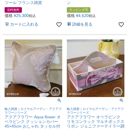
ツール フランス雑貨
ン
送料無料
ラッピング可
価格
¥
25,300
価格
¥
4,620
税込
税込
カートに入れる
詳細を見る
輸入雑貨｜ロイヤルアーデン・アクアフ
輸入雑貨｜ロイヤルアーデン・アクアフ
ラワーシリーズ
ラワーシリーズ
アクアフラワー Aqua flower オ
アクアフラワー オペラピンク
ペラピンク クッションカバー
リモコンラック マルチボックス
45×45cm おしゃれ タッセル付
リボン ジェニファーテイラー調