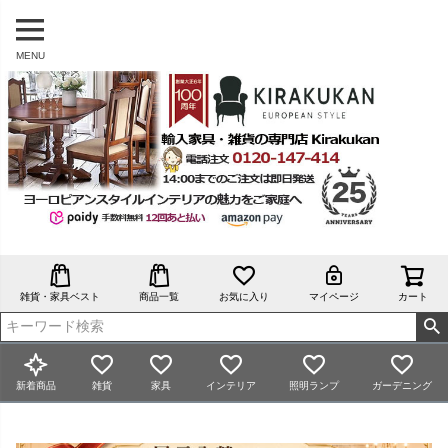
MENU
雑貨・家具ベスト
商品一覧
お気に入り
マイページ
カート
新着商品
雑貨
家具
インテリア
照明ランプ
ガーデニング