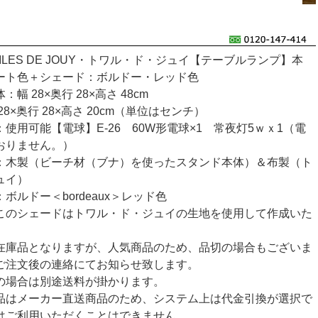
ILES DE JOUY・トワル・ド・ジュイ【テーブルランプ】本
ート色＋シェード：ボルドー・レッド色
幅 28×奥行 28×高さ 48cm
8×奥行 28×高さ 20cm（単位はセンチ）
使用可能【電球】E-26 60W形電球×1 常夜灯5ｗｘ1（電
おりません。）
：木製（ビーチ材（ブナ）を使ったスタンド本体）＆布製（ト
ュイ）
ボルドー＜bordeaux＞レッド色
このシェードはトワル・ド・ジュイの生地を使用して作成いた
在庫品となりますが、人気商品のため、品切の場合もございま
ご注文後の連絡にてお知らせ致します。
の場合は別途送料が掛かります。
品はメーカー直送商品のため、システム上は代金引換が選択で
はご利用いただくことはできません。