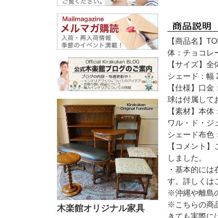
【商品名】TO
体：チョコレ
【サイズ】全体：
シェード：幅 2
【仕様】口金：
球は付属して
【素材】本体
ワル・ド・ジ
シェード布色：
【コメント】
しました。
・基本的には
す。詳しくは
※沖縄や離島
※こちらの商
木楽館オリジナル家具
きても実際に