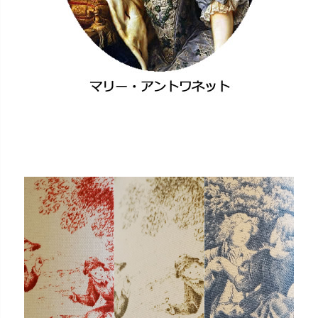
家具のカラー
ブラウン色
ウォールナット色
ホワイト色
マホガニー色
ナチュラル色
雑貨のカラー
ゴールド・雑貨
シルバー・雑貨
ホワイト・雑貨
ナチュラル・雑貨
在庫なし商品
在庫なし商品を表示しない
商品番号/JANコード
バンドル販売