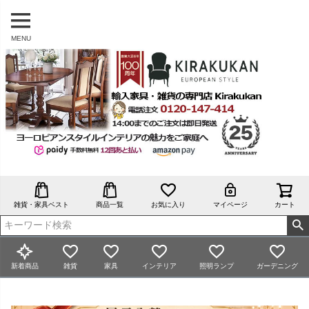
MENU
雑貨・家具ベスト
商品一覧
お気に入り
マイページ
カート
新着商品
雑貨
家具
インテリア
照明ランプ
ガーデニング