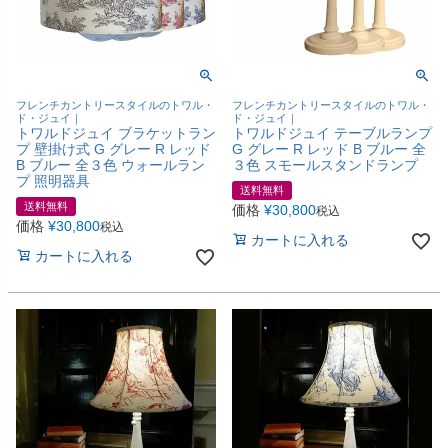
フレンチカントリースタイルのトワル・
フレンチカントリースタイルのトワル・
ド・ジュイ｜
ド・ジュイ｜
トワルドジュイ ブラケットラン
トワルドジュイ テーブルランプ
プ 壁掛け式 G グレー R レッド
G グレー R レッド B ブルー 全
B ブルー 全３色 ウォールラン
３色 スモールスタンドランプ
プ 照明器具
送料無料
送料無料
価格
¥
30,800
税込
価格
¥
30,800
税込
カートに入れる
カートに入れる