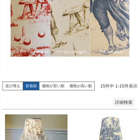
予約商品
予約商品のみを表示
並び順
新着順
登録順
価格が安い順
価格が高い順
優先度順
レビュー順
キーワードヒット順
15
件中
1
-
15
件表示
並び替え
新着順
価格が安い順
価格が高い順
検索
詳細検索