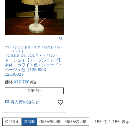
フレンチカントリースタイルのトワル・
ド・ジュイ｜
TOILES DE JOUY・トワル・
ド・ジュイ【テーブルランプ】
本体：ホワイト色＋シェード：
ベージュ色（1260003-
1260002）
価格
¥
16,720
税込
在庫切れ
再入荷お知らせ
15
件中
1
-
15
件表示
並び替え
新着順
価格が安い順
価格が高い順