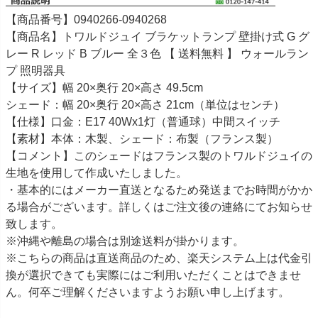
【商品番号】0940266-0940268
【商品名】トワルドジュイ ブラケットランプ 壁掛け式 G グ
レー R レッド B ブルー 全３色 【 送料無料 】 ウォールラン
プ 照明器具
【サイズ】幅 20×奥行 20×高さ 49.5cm
シェード：幅 20×奥行 20×高さ 21cm（単位はセンチ）
【仕様】口金：E17 40Wx1灯（普通球）中間スイッチ
【素材】本体：木製、シェード：布製（フランス製）
【コメント】このシェードはフランス製のトワルドジュイの
生地を使用して作成いたしました。
・基本的にはメーカー直送となるため発送までお時間がかか
る場合がございます。詳しくはご注文後の連絡にてお知らせ
致します。
※沖縄や離島の場合は別途送料が掛かります。
※こちらの商品は直送商品のため、楽天システム上は代金引
換が選択できても実際にはご利用いただくことはできませ
ん。何卒ご理解くださいますようお願い申し上げます。