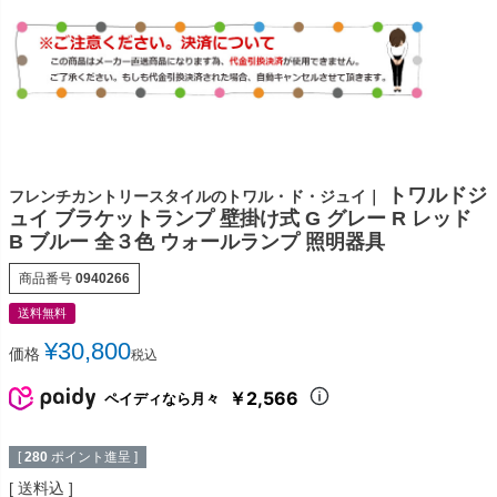
トワルドジ
フレンチカントリースタイルのトワル・ド・ジュイ｜
ュイ ブラケットランプ 壁掛け式 G グレー R レッド
B ブルー 全３色 ウォールランプ 照明器具
商品番号
0940266
送料無料
¥
30,800
価格
税込
￥2,566
ペイディなら月々
[
280
ポイント進呈 ]
送料込