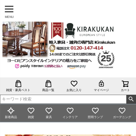
MENU
雑貨・家具ベスト
商品一覧
お気に入り
マイページ
カート
新着商品
雑貨
家具
インテリア
照明ランプ
ガーデニング