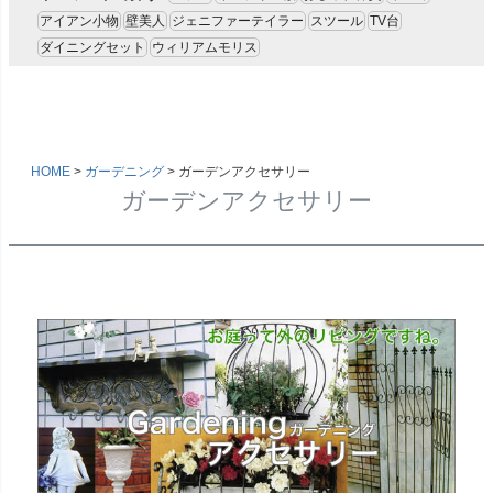
ナチュラル色
アイアン小物
壁美人
ジェニファーテイラー
スツール
TV台
ダイニングセット
ウィリアムモリス
雑貨のカラー
ゴールド・雑貨
シルバー・雑貨
ホワイト・雑貨
ナチュラル・雑貨
HOME
ガーデニング
ガーデンアクセサリー
在庫なし商品
ガーデンアクセサリー
在庫なし商品を表示しない
商品番号/JANコード
バンドル販売
予約商品
予約商品のみを表示
並び順