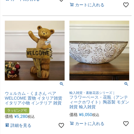
カートに入れる
ウェルカム・くまさん ベア
輸入雑貨・素敵花器シリーズ｜
フラワーベース・花瓶（アンテ
WELCOME 置物 イタリア雑貨
ィークホワイト）陶器製 モダン
イタリア小物 インテリア 雑貨
雑貨 輸入雑貨
ラッピング可
価格
¥
6,050
税込
価格
¥
5,280
税込
カートに入れる
詳細を見る