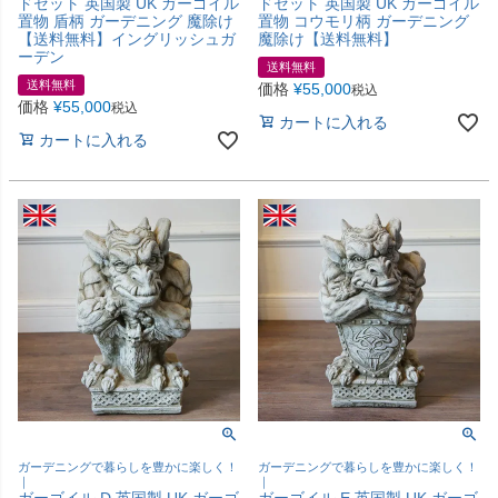
ドセット 英国製 UK ガーゴイル
ドセット 英国製 UK ガーゴイル
置物 盾柄 ガーデニング 魔除け
置物 コウモリ柄 ガーデニング
【送料無料】イングリッシュガ
魔除け【送料無料】
ーデン
送料無料
送料無料
価格
¥
55,000
税込
価格
¥
55,000
税込
カートに入れる
カートに入れる
ガーデニングで暮らしを豊かに楽しく！
ガーデニングで暮らしを豊かに楽しく！
｜
｜
ガーゴイル D 英国製 UK ガーゴ
ガーゴイル E 英国製 UK ガーゴ