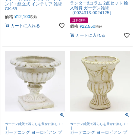
ランター&コラム 2点セット 輸
ンド・組立式 インテリア 雑貨
入雑貨 ガーデン雑貨
GK-69
（0024313-0024125）
価格
¥
12,100
税込
送料無料
カートに入れる
価格
¥
22,550
税込
カートに入れる
ガーデン雑貨で暮らしを豊かに楽しく！
ガーデン雑貨で暮らしを豊かに楽しく！
｜
｜
ガーデニング ヨーロピアン プ
ガーデニング ヨーロピアン プ