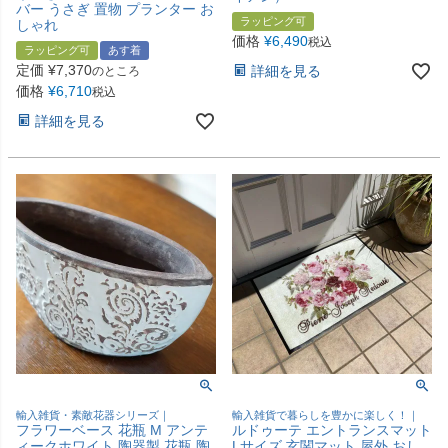
バー うさぎ 置物 プランター お
ラッピング可
しゃれ
価格
¥
6,490
税込
ラッピング可
あす着
定価
¥
7,370
詳細を見る
のところ
価格
¥
6,710
税込
詳細を見る
輸入雑貨・素敵花器シリーズ｜
輸入雑貨で暮らしを豊かに楽しく！｜
フラワーベース 花瓶 M アンテ
ルドゥーテ エントランスマット
ィークホワイト 陶器製 花瓶 陶
Lサイズ 玄関マット 屋外 おし