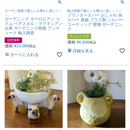
ガーデン雑貨で暮らしを豊かに楽しく！
輸入雑貨で暮らしを豊かに楽しく！｜
｜
プランターカバー おしゃれ 鉢
ガーデニング ヨーロピアン コ
カバー 真鍮 ブラス製 シルバー
ラム ペデスタル・マグネシアン
コーティング 置物 ガーデニン
台座 ガーデニング雑貨 アンテ
グ
ィーク 輸入雑貨
ラッピング可
送料無料
価格
¥
6,600
税込
価格
¥
14,080
税込
詳細を見る
カートに入れる