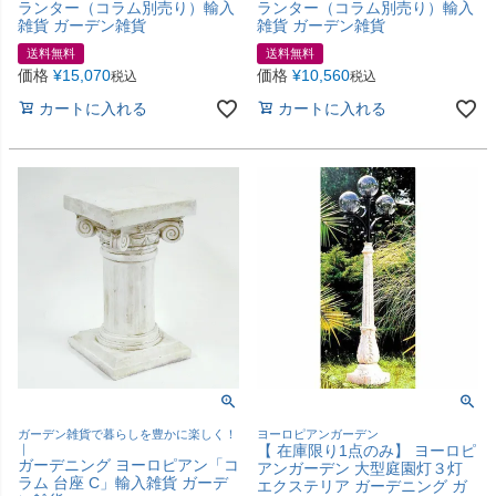
ランター（コラム別売り）輸入
ランター（コラム別売り）輸入
雑貨 ガーデン雑貨
雑貨 ガーデン雑貨
送料無料
送料無料
価格
¥
15,070
価格
¥
10,560
税込
税込
カートに入れる
カートに入れる
ガーデン雑貨で暮らしを豊かに楽しく！
ヨーロピアンガーデン
｜
【 在庫限り1点のみ】 ヨーロピ
ガーデニング ヨーロピアン「コ
アンガーデン 大型庭園灯３灯
ラム 台座 C」輸入雑貨 ガーデ
エクステリア ガーデニング ガ