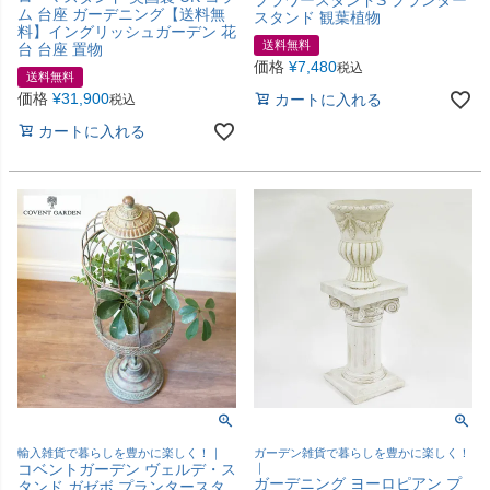
ム 台座 ガーデニング【送料無
スタンド 観葉植物
料】イングリッシュガーデン 花
送料無料
台 台座 置物
価格
¥
7,480
税込
送料無料
価格
¥
31,900
カートに入れる
税込
カートに入れる
輸入雑貨で暮らしを豊かに楽しく！｜
ガーデン雑貨で暮らしを豊かに楽しく！
コベントガーデン ヴェルデ・ス
｜
ガーデニング ヨーロピアン プ
タンド ガゼボ プランタースタ