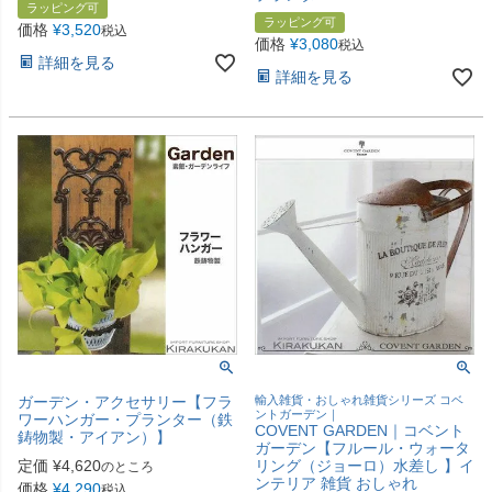
ラッピング可
ラッピング可
価格
¥
3,520
税込
価格
¥
3,080
税込
詳細を見る
詳細を見る
ガーデン・アクセサリー【フラ
輸入雑貨・おしゃれ雑貨シリーズ コベ
ントガーデン｜
ワーハンガー・プランター（鉄
COVENT GARDEN｜コベント
鋳物製・アイアン）】
ガーデン【フルール・ウォータ
定価
¥
4,620
リング（ジョーロ）水差し 】イ
のところ
ンテリア 雑貨 おしゃれ
価格
¥
4,290
税込