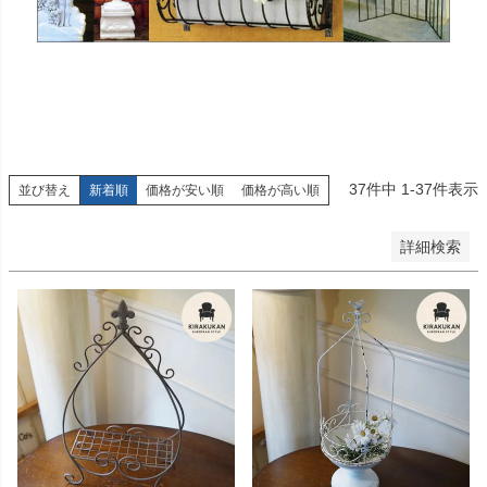
新着順
登録順
価格が安い順
価格が高い順
優先度順
レビュー順
キーワードヒット順
37
件中
1
-
37
件表示
並び替え
新着順
価格が安い順
価格が高い順
検索
詳細検索