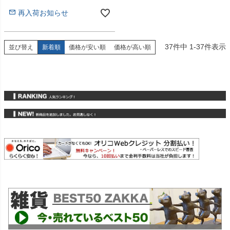
再入荷お知らせ
37
件中
1
-
37
件表示
並び替え
新着順
価格が安い順
価格が高い順