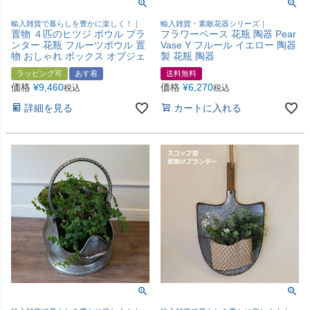
輸入雑貨で暮らしを豊かに楽しく！｜
輸入雑貨・素敵花器シリーズ｜
置物 ４匹のヒツジ ボウル プラ
フラワーベース 花瓶 陶器 Pear
ンター 花瓶 フルーツボウル 置
Vase Y フルール イエロー 陶器
物 おしゃれ ボックス オブジェ
製 花瓶 陶器
ラッピング可
あす着
送料無料
価格
¥
9,460
価格
¥
6,270
税込
税込
詳細を見る
カートに入れる