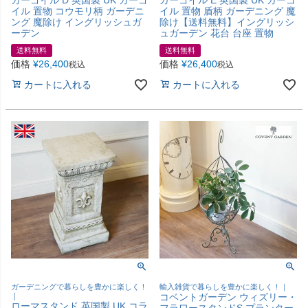
イル 置物 コウモリ柄 ガーデニ
イル 置物 盾柄 ガーデニング 魔
ング 魔除け イングリッシュガ
除け【送料無料】イングリッシ
ーデン
ュガーデン 花台 台座 置物
送料無料
送料無料
価格
¥
26,400
価格
¥
26,400
税込
税込
カートに入れる
カートに入れる
ガーデニングで暮らしを豊かに楽しく！
輸入雑貨で暮らしを豊かに楽しく！｜
｜
コベントガーデン ウィズリー・
ローマスタンド 英国製 UK コラ
フラワースタンドS プランター