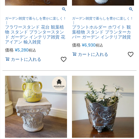
ガーデン雑貨で暮らしを豊かに楽しく！
ガーデン雑貨で暮らしを豊かに楽しく！
｜
｜
フラワースタンド 花台 観葉植
プラントホルダー ホワイト 観
物 スタンド プランタースタン
葉植物 スタンド プランターカ
ド ガーデン インテリア雑貨 花
バー ガーデン インテリア雑貨
アイアン 輸入雑貨
価格
¥
6,930
税込
価格
¥
5,280
税込
カートに入れる
カートに入れる