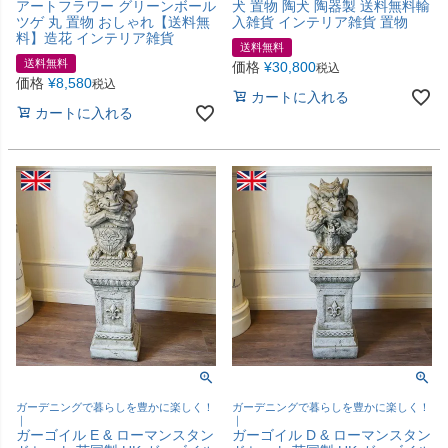
アートフラワー グリーンボール
犬 置物 陶犬 陶器製 送料無料輸
ツゲ 丸 置物 おしゃれ【送料無
入雑貨 インテリア雑貨 置物
料】造花 インテリア雑貨
送料無料
送料無料
価格
¥
30,800
税込
価格
¥
8,580
税込
カートに入れる
カートに入れる
ガーデニングで暮らしを豊かに楽しく！
ガーデニングで暮らしを豊かに楽しく！
｜
｜
ガーゴイル E & ローマンスタン
ガーゴイル D & ローマンスタン