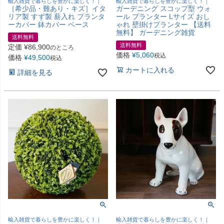
輸入雑貨で暮らしを豊かに楽しく！｜
輸入雑貨で暮らしを豊かに楽しく！｜
［希少品・難あり・キズ］イタ
ガーデニング スコップ型 ウォ
リア製 すず製 薪入れ プランタ
ール プランター Lサイズ おし
ーカバー 鉢カバー ベース
ゃれ 壁掛けプランター 【送料
無料】 ガーデニング雑貨
送料無料
送料無料
定価
¥
86,900
のところ
価格
¥
5,060
税込
価格
¥
49,500
税込
カートに入れる
詳細を見る
輸入雑貨で暮らしを豊かに楽しく！｜
輸入雑貨で暮らしを豊かに楽しく！｜