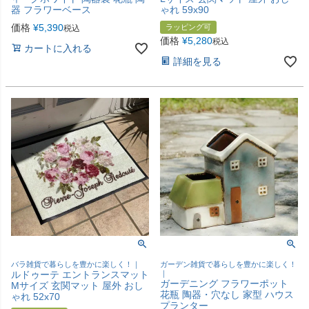
器 フラワーベース
ゃれ 59x90
価格
¥
5,390
ラッピング可
税込
価格
¥
5,280
税込
カートに入れる
詳細を見る
バラ雑貨で暮らしを豊かに楽しく！｜
ガーデン雑貨で暮らしを豊かに楽しく！
ルドゥーテ エントランスマット
｜
ガーデニング フラワーポット
Mサイズ 玄関マット 屋外 おし
花瓶 陶器・穴なし 家型 ハウス
ゃれ 52x70
プランター