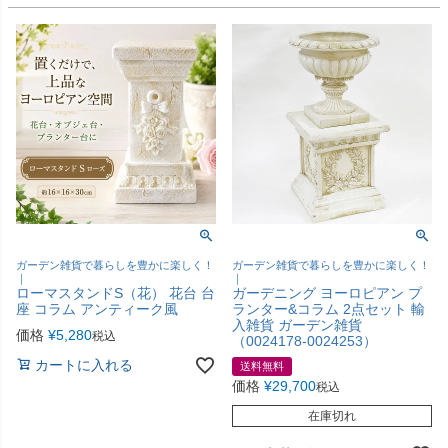
ガーデン雑貨で暮らしを豊かに楽しく！
ガーデン雑貨で暮らしを豊かに楽しく！
｜
｜
ローマスタンドS（花） 花台 台
ガーデニング ヨーロピアン プ
座 コラム アンティーク風
ランター&コラム 2点セット 輸
入雑貨 ガーデン雑貨
価格
¥
5,280
税込
（0024178-0024253）
カートに入れる
送料無料
価格
¥
29,700
税込
在庫切れ