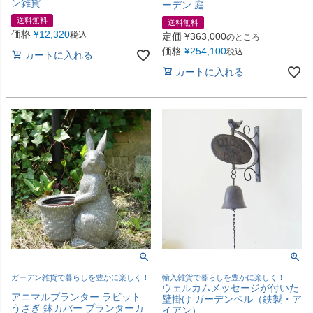
ン雑貨
ーデン 庭
送料無料
送料無料
価格
¥
12,320
税込
定価
¥
363,000
のところ
価格
¥
254,100
税込
カートに入れる
カートに入れる
ガーデン雑貨で暮らしを豊かに楽しく！
輸入雑貨で暮らしを豊かに楽しく！｜
｜
ウェルカムメッセージが付いた
アニマルプランター ラビット
壁掛け ガーデンベル（鉄製・ア
うさぎ 鉢カバー プランターカ
イアン）