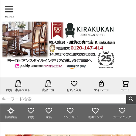
MENU
雑貨・家具ベスト
商品一覧
お気に入り
マイページ
カート
新着商品
雑貨
家具
インテリア
照明ランプ
ガーデニング