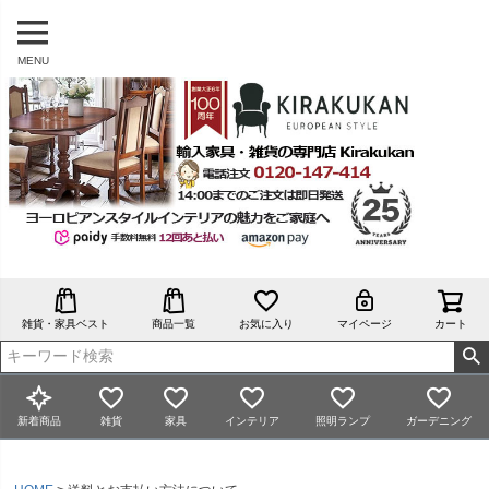
MENU
雑貨・家具ベスト
商品一覧
お気に入り
マイページ
カート
新着商品
雑貨
家具
インテリア
照明ランプ
ガーデニング