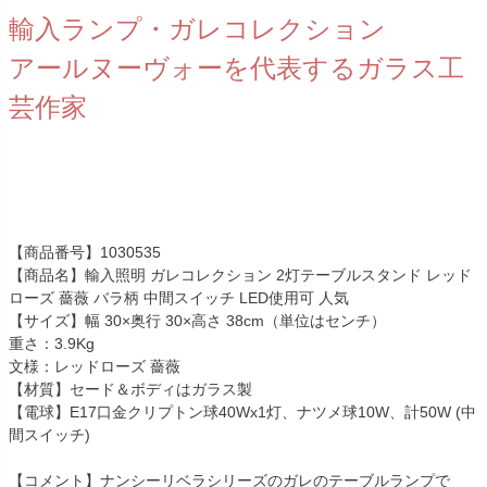
輸入ランプ・ガレコレクション
アールヌーヴォーを代表するガラス工
芸作家
【商品番号】1030535
【商品名】輸入照明 ガレコレクション 2灯テーブルスタンド レッド
ローズ 薔薇 バラ柄 中間スイッチ LED使用可 人気
【サイズ】幅 30×奥行 30×高さ 38cm（単位はセンチ）
重さ：3.9Kg
文様：レッドローズ 薔薇
【材質】セード＆ボディはガラス製
【電球】E17口金クリプトン球40Wx1灯、ナツメ球10W、計50W (中
間スイッチ)
【コメント】ナンシーリベラシリーズのガレのテーブルランプで