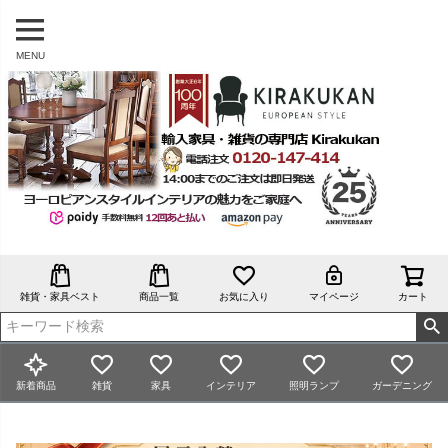
MENU
雑貨・家具ベスト
商品一覧
お気に入り
マイページ
カート
新着商品
雑貨
家具
インテリア
照明ランプ
ガーデニング