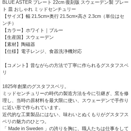
BLUE ASTER プレート 22cm 復刻版 スウェーデン製 プレー
ト 皿 おしゃれ ミッドセンチュリー
【サイズ】幅 21.5cm×奥行 21.5cm×高さ 2.3cm（単位はセ
ンチ）
【カラー】ホワイト｜ブルー
【生産国】スウェーデン
【素材】陶磁器
【仕様】電子レンジ、食器洗浄機対応
【コメント】昔ながらの方法で丁寧に作られるグスタフスベ
リ
1825年創業のグスタフスベリ。
ミッドセンチュリーの時代の製造方法を今に引継ぎ、窯を修
理し、当時の原材料を最大限に使い、スウェーデンで手作り
に近い形で作られています。
近代的な工業製品にはない、味わいとぬくもりがグスタフス
ベリの魅力のひとつ。
「 Made in Sweden 」の誇りを胸に、職人たちは仕事をして