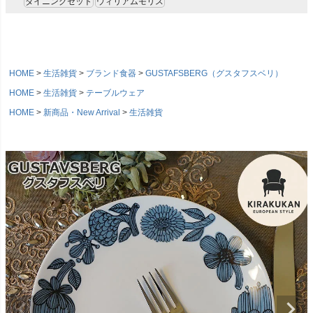
ダイニングセット
ウィリアムモリス
HOME
生活雑貨
ブランド食器
GUSTAFSBERG（グスタフスベリ）
HOME
生活雑貨
テーブルウェア
HOME
新商品・New Arrival
生活雑貨