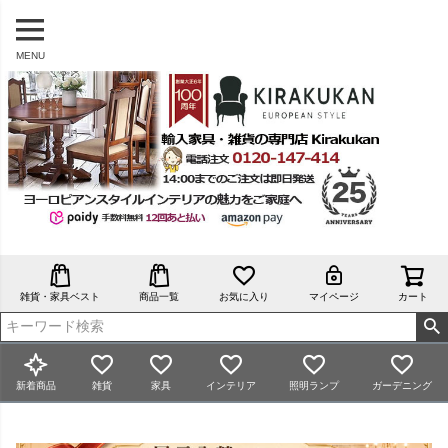
MENU
雑貨・家具ベスト
商品一覧
お気に入り
マイページ
カート
新着商品
雑貨
家具
インテリア
照明ランプ
ガーデニング