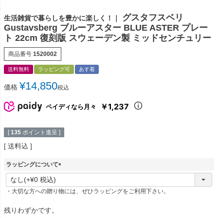
グスタフスベリ
生活雑貨で暮らしを豊かに楽しく！｜
Gustavsberg ブルーアスター BLUE ASTER プレー
ト 22cm 復刻版 スウェーデン製 ミッドセンチュリー
商品番号
1520002
送料無料
ラッピング可
あす着
¥
14,850
価格
税込
￥1,237
ペイディなら月々
[
135
ポイント進呈 ]
送料込
ラッピングについて
(
必
・大切な方への贈り物には、ぜひラッピングをご利用下さい。
須
)
残りわずかです。