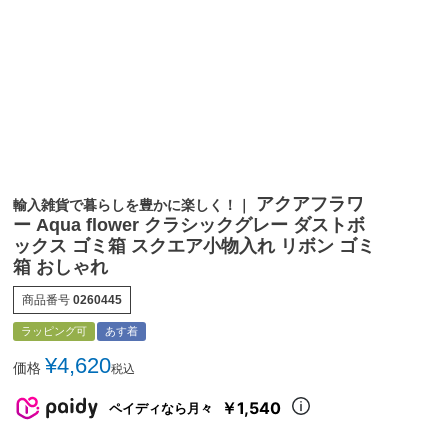
アクアフラワ
輸入雑貨で暮らしを豊かに楽しく！｜
ー Aqua flower クラシックグレー ダストボ
ックス ゴミ箱 スクエア小物入れ リボン ゴミ
箱 おしゃれ
商品番号
0260445
ラッピング可
あす着
¥
4,620
価格
税込
￥1,540
ペイディなら月々