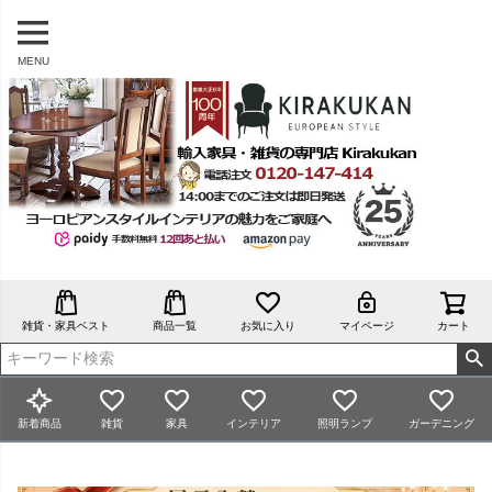
MENU
雑貨・家具ベスト
商品一覧
お気に入り
マイページ
カート
新着商品
雑貨
家具
インテリア
照明ランプ
ガーデニング