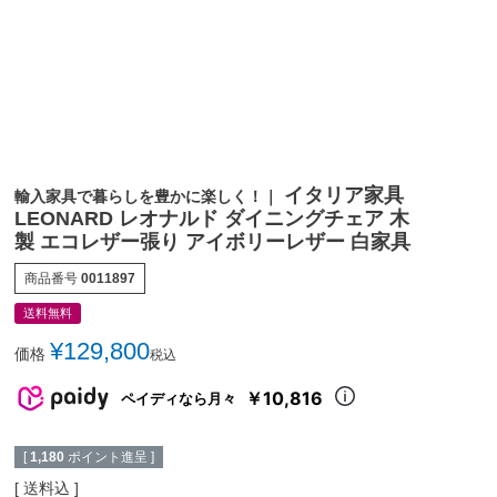
イタリア家具
輸入家具で暮らしを豊かに楽しく！｜
LEONARD レオナルド ダイニングチェア 木
製 エコレザー張り アイボリーレザー 白家具
商品番号
0011897
送料無料
¥
129,800
価格
税込
￥10,816
ペイディなら月々
[
1,180
ポイント進呈 ]
送料込