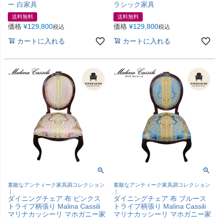
ー 白家具
ラシック家具
送料無料
送料無料
価格
¥
129,800
価格
¥
129,800
税込
税込
カートに入れる
カートに入れる
素敵なアンティーク家具調コレクション
素敵なアンティーク家具調コレクション
｜
｜
ダイニングチェア 布 ピンクス
ダイニングチェア 布 ブルース
トライプ柄張り Malina Cassili
トライプ柄張り Malina Cassili
マリナカッシーリ マホガニー家
マリナカッシーリ マホガニー家