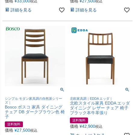
価格
¥
33,000
価格
¥
27,500
税込
税込
詳細を見る
詳細を見る
シンプル モダン家具調の自然派シリー
北欧家具調｜EDDA エッダ｜
ズ｜
北欧スタイル家具 EDDA エッダ
Bosco ボスコ 家具 ダイニング
ダイニング レザー チェア 椅子
チェア DB ダークブラウン色 椅
ブラック本牛革張り
子
送料無料
送料無料
価格
¥
42,900
税込
価格
¥
27,500
税込