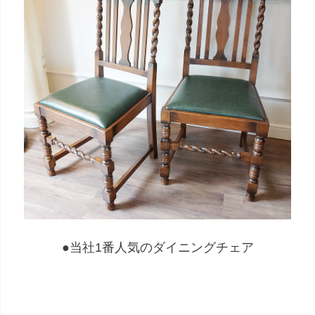
ホワイト・雑貨
ナチュラル・雑貨
在庫なし商品
在庫なし商品を表示しない
商品番号/JANコード
バンドル販売
予約商品
予約商品のみを表示
並び順
●当社1番人気のダイニングチェア
新着順
登録順
価格が安い順
価格が高い順