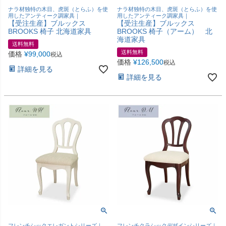
ナラ材独特の木目、虎斑（とらふ）を使
ナラ材独特の木目、虎斑（とらふ）を使
用したアンティーク調家具｜
用したアンティーク調家具｜
【受注生産】ブルックス
【受注生産】ブルックス
BROOKS 椅子 北海道家具
BROOKS 椅子（アーム） 北
海道家具
送料無料
送料無料
価格
¥
99,000
税込
価格
¥
126,500
税込
詳細を見る
詳細を見る
フレンチシックエレガントシリーズ｜
フレンチクラシックデザインシリーズ｜