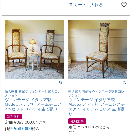
カートに入れる
輸入家具 素敵なヴィンテージ家具コレ
輸入家具 素敵なヴィンテージ家具コレ
クション｜
クション｜
ヴィンテージ イタリア製
ヴィンテージ イタリア製
Medea メデア社 アームチェア
Medea メデア社 アームレスチ
2本セット リバティ生地張り
ェア ウィリアムモリス 生地張
り
送料無料
送料無料
定価
¥
858,000
のところ
定価
¥
374,000
のところ
価格
¥
589,600
税込