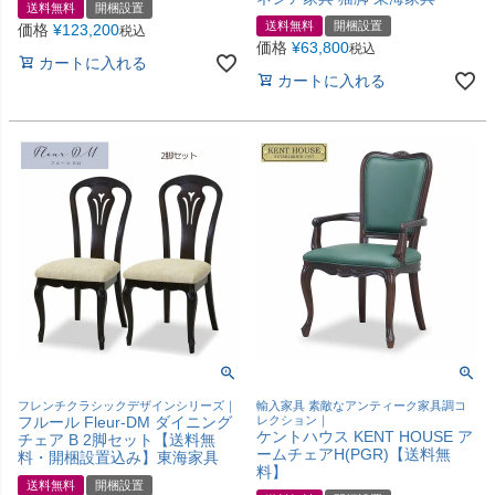
送料無料
開梱設置
送料無料
開梱設置
価格
¥
123,200
税込
価格
¥
63,800
税込
カートに入れる
カートに入れる
フレンチクラシックデザインシリーズ｜
輸入家具 素敵なアンティーク家具調コ
フルール Fleur-DM ダイニング
レクション｜
ケントハウス KENT HOUSE ア
チェア B 2脚セット【送料無
ームチェアH(PGR)【送料無
料・開梱設置込み】東海家具
料】
送料無料
開梱設置