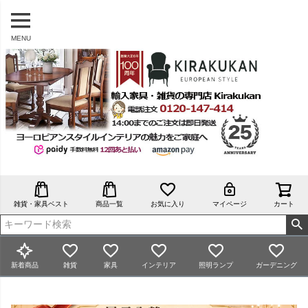
MENU
雑貨・家具ベスト
商品一覧
お気に入り
マイページ
カート
新着商品
雑貨
家具
インテリア
照明ランプ
ガーデニング