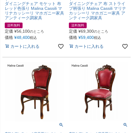
ダイニングチェア モケット 布
ダイニングチェア 布 ストライ
レッド色張り Malina Cassili マ
プ柄張り Malina Cassili マリナ
リナカッシーリ マホガニー家具
カッシーリ マホガニー家具 ア
アンティーク調家具
ンティーク調家具
送料無料
送料無料
定価
¥
56,100
定価
¥
69,300
のところ
のところ
価格
¥
48,400
価格
¥
59,400
税込
税込
カートに入れる
カートに入れる