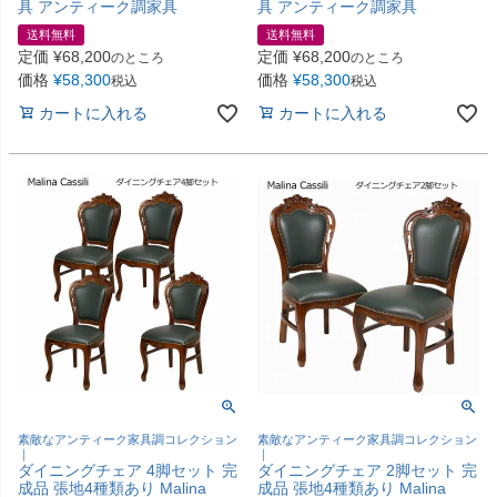
具 アンティーク調家具
具 アンティーク調家具
送料無料
送料無料
定価
¥
68,200
定価
¥
68,200
のところ
のところ
価格
¥
58,300
価格
¥
58,300
税込
税込
カートに入れる
カートに入れる
素敵なアンティーク家具調コレクション
素敵なアンティーク家具調コレクション
｜
｜
ダイニングチェア 4脚セット 完
ダイニングチェア 2脚セット 完
成品 張地4種類あり Malina
成品 張地4種類あり Malina