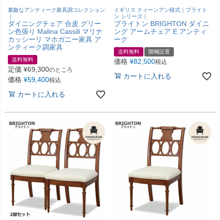
素敵なアンティーク家具調コレクション
イギリス クィーンアン様式｜ブライト
｜
ン シリーズ｜
ダイニングチェア 合皮 グリー
ブライトン BRIGHTON ダイニ
ン色張り Malina Cassili マリナ
ング アームチェア E アンティ
カッシーリ マホガニー家具 ア
ーク
ンティーク調家具
送料無料
開梱設置
送料無料
価格
¥
82,500
税込
定価
¥
69,300
のところ
カートに入れる
価格
¥
59,400
税込
カートに入れる