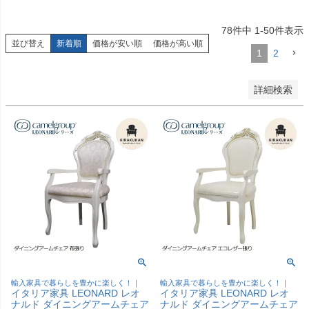
優先度順
レビュー順
78
件中
1
-
50
件表示
キーワードヒット順
並び替え
新着順
価格が安い順
価格が高い順
1
2
検索
詳細検索
輸入家具で暮らしを豊かに楽しく！｜
輸入家具で暮らしを豊かに楽しく！｜
イタリア家具 LEONARD レオ
イタリア家具 LEONARD レオ
ナルド ダイニングアームチェア
ナルド ダイニングアームチェア