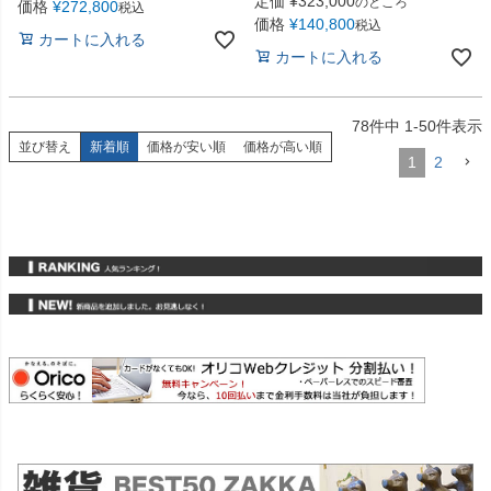
定価
¥
323,000
のところ
価格
¥
272,800
税込
価格
¥
140,800
税込
カートに入れる
カートに入れる
78
件中
1
-
50
件表示
並び替え
新着順
価格が安い順
価格が高い順
1
2