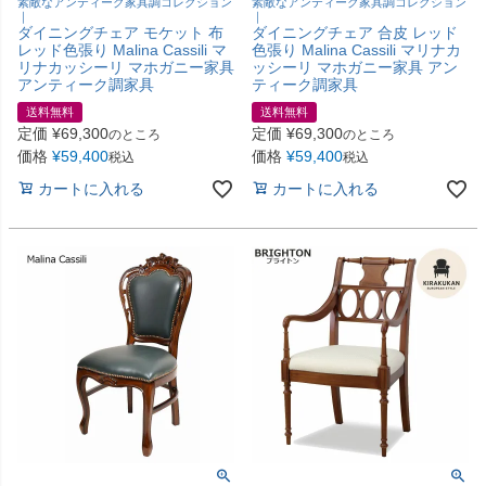
素敵なアンティーク家具調コレクション
素敵なアンティーク家具調コレクション
｜
｜
ダイニングチェア モケット 布
ダイニングチェア 合皮 レッド
レッド色張り Malina Cassili マ
色張り Malina Cassili マリナカ
リナカッシーリ マホガニー家具
ッシーリ マホガニー家具 アン
アンティーク調家具
ティーク調家具
送料無料
送料無料
定価
¥
69,300
定価
¥
69,300
のところ
のところ
価格
¥
59,400
価格
¥
59,400
税込
税込
カートに入れる
カートに入れる