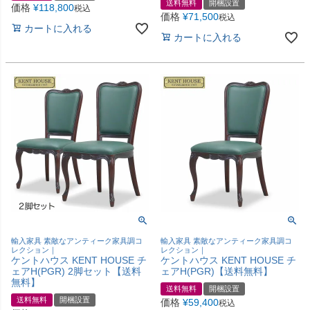
送料無料
開梱設置
価格
¥
118,800
税込
価格
¥
71,500
税込
カートに入れる
カートに入れる
輸入家具 素敵なアンティーク家具調コ
輸入家具 素敵なアンティーク家具調コ
レクション｜
レクション｜
ケントハウス KENT HOUSE チ
ケントハウス KENT HOUSE チ
ェアH(PGR) 2脚セット【送料
ェアH(PGR)【送料無料】
無料】
送料無料
開梱設置
送料無料
開梱設置
価格
¥
59,400
税込