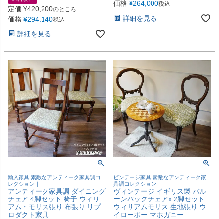
価格
¥
264,000
税込
定価
¥
420,200
のところ
詳細を見る
価格
¥
294,140
税込
詳細を見る
輸入家具 素敵なアンティーク家具調コ
ビンテージ家具 素敵なアンティーク家
レクション｜
具調コレクション｜
アンティーク家具調 ダイニング
ヴィンテージ イギリス製 バル
チェア 4脚セット 椅子 ウィリ
ーンバックチェアx 2脚セット
アム・モリス張り 布張り リプ
ウィリアムモリス 生地張り ウ
ロダクト家具
イローボー マホガニー