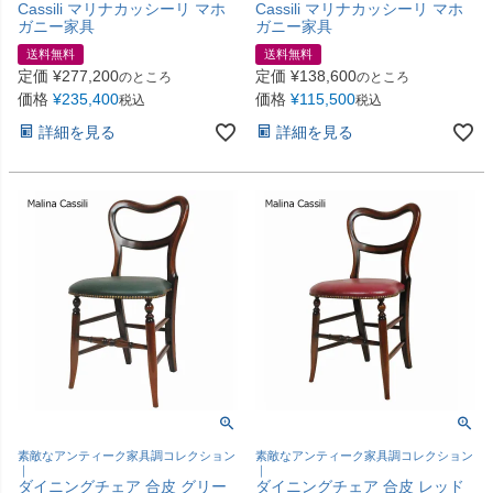
Cassili マリナカッシーリ マホ
Cassili マリナカッシーリ マホ
ガニー家具
ガニー家具
送料無料
送料無料
定価
¥
277,200
定価
¥
138,600
のところ
のところ
価格
¥
235,400
価格
¥
115,500
税込
税込
詳細を見る
詳細を見る
素敵なアンティーク家具調コレクション
素敵なアンティーク家具調コレクション
｜
｜
ダイニングチェア 合皮 グリー
ダイニングチェア 合皮 レッド