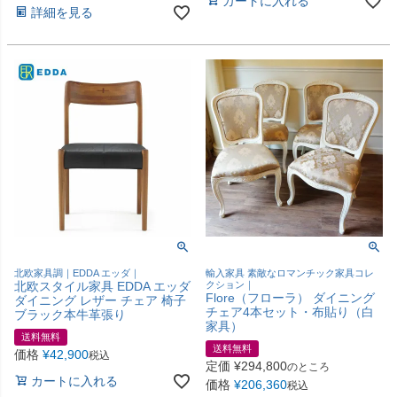
カートに入れる
詳細を見る
北欧家具調｜EDDA エッダ｜
輸入家具 素敵なロマンチック家具コレ
北欧スタイル家具 EDDA エッダ
クション｜
Flore（フローラ） ダイニング
ダイニング レザー チェア 椅子
チェア4本セット・布貼り（白
ブラック本牛革張り
家具）
送料無料
送料無料
価格
¥
42,900
税込
定価
¥
294,800
のところ
カートに入れる
価格
¥
206,360
税込