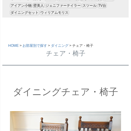
アイアン小物
壁美人
ジェニファーテイラー
スツール
TV台
ダイニングセット
ウィリアムモリス
キーワード
HOME
お部屋別で探す
ダイニング
チェア・椅子
チェア・椅子
価格
〜
家具のカラー
ブラウン色
ウォールナット色
ダイニングチェア・椅子
ホワイト色
マホガニー色
ナチュラル色
雑貨のカラー
ゴールド・雑貨
シルバー・雑貨