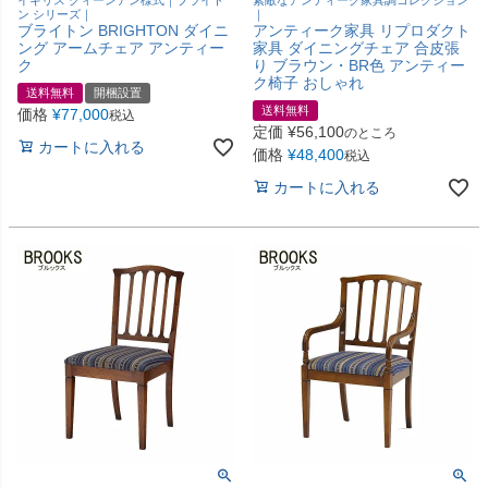
ン シリーズ｜
｜
ブライトン BRIGHTON ダイニ
アンティーク家具 リプロダクト
ング アームチェア アンティー
家具 ダイニングチェア 合皮張
ク
り ブラウン・BR色 アンティー
ク椅子 おしゃれ
送料無料
開梱設置
送料無料
価格
¥
77,000
税込
定価
¥
56,100
のところ
カートに入れる
価格
¥
48,400
税込
カートに入れる