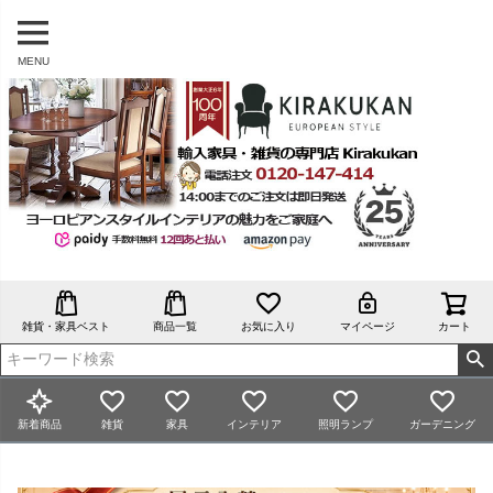
MENU
雑貨・家具ベスト
商品一覧
お気に入り
マイページ
カート
新着商品
雑貨
家具
インテリア
照明ランプ
ガーデニング