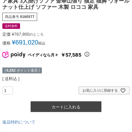
ア家具 3人掛けソファ 金華山張り 猫足 猫脚 ウォール
ナット仕上げ ソファー 木製 ロココ 家具
商品番号
0160577
送料無料
定価
¥
767,800
のところ
¥
691,020
価格
税込
￥57,585
ペイディなら月々
[
6,282
ポイント進呈 ]
送料込
お気に入りに登録する
カートに入れる
返品特約について