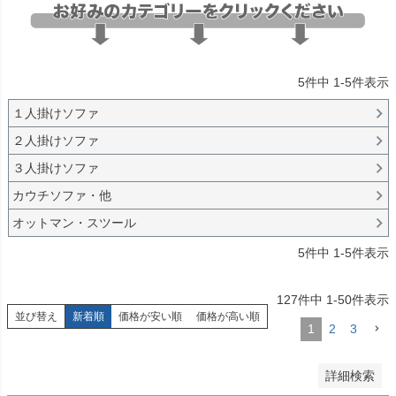
バンドル販売
5
件中
1
-
5
件表示
予約商品
１人掛けソファ
予約商品のみを表示
２人掛けソファ
３人掛けソファ
並び順
新着順
カウチソファ・他
登録順
オットマン・スツール
価格が安い順
価格が高い順
5
件中
1
-
5
件表示
優先度順
レビュー順
127
件中
1
-
50
件表示
キーワードヒット順
並び替え
新着順
価格が安い順
価格が高い順
1
2
3
検索
詳細検索