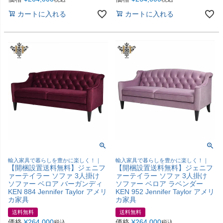
カートに入れる
カートに入れる
輸入家具で暮らしを豊かに楽しく！｜
輸入家具で暮らしを豊かに楽しく！｜
【開梱設置送料無料】ジェニフ
【開梱設置送料無料】ジェニフ
ァーテイラー ソファ 3人掛け
ァーテイラー ソファ 3人掛け
ソファー ベロア バーガンディ
ソファー ベロア ラベンダー
KEN 884 Jennifer Taylor アメリ
KEN 952 Jennifer Taylor アメリ
カ家具
カ家具
送料無料
送料無料
価格
¥
264,000
価格
¥
264,000
税込
税込