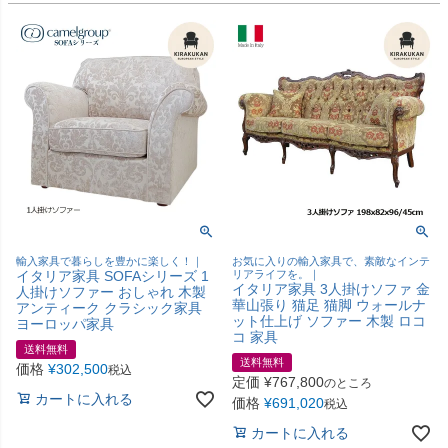
輸入家具で暮らしを豊かに楽しく！｜
お気に入りの輸入家具で、素敵なインテ
イタリア家具 SOFAシリーズ 1
リアライフを。｜
イタリア家具 3人掛けソファ 金
人掛けソファー おしゃれ 木製
華山張り 猫足 猫脚 ウォールナ
アンティーク クラシック家具
ット仕上げ ソファー 木製 ロコ
ヨーロッパ家具
コ 家具
送料無料
送料無料
価格
¥
302,500
税込
定価
¥
767,800
のところ
カートに入れる
価格
¥
691,020
税込
カートに入れる