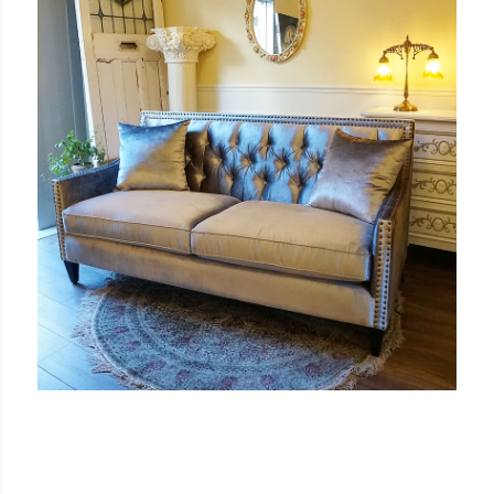
価格
〜
家具のカラー
ブラウン色
ウォールナット色
ホワイト色
マホガニー色
ナチュラル色
雑貨のカラー
ゴールド・雑貨
シルバー・雑貨
ホワイト・雑貨
ナチュラル・雑貨
在庫なし商品
在庫なし商品を表示しない
商品番号/JANコード