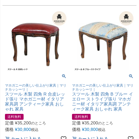
マホガニーの美しい仕上がり家具｜マリ
マホガニーの美しい仕上がり家具｜マリ
ナカッシーリ｜
ナカッシーリ｜
スツール 木製 四角 R 合皮レッ
スツール 木製 四角 B ブルー イ
ド張り マホガニー材 イタリア
エロー ストライプ張り マホガ
家具調 アンティーク家具 おし
ニー材 イタリア家具調 アンテ
ゃれ 家具
ィーク家具 おしゃれ 家具
送料無料
送料無料
定価
¥
35,200
定価
¥
35,200
のところ
のところ
価格
¥
30,800
価格
¥
30,800
税込
税込
カートに入れる
カートに入れる