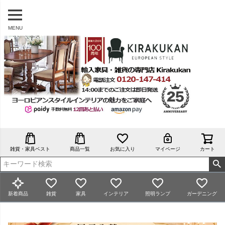
MENU
雑貨・家具ベスト
商品一覧
お気に入り
マイページ
カート
新着商品
雑貨
家具
インテリア
照明ランプ
ガーデニング