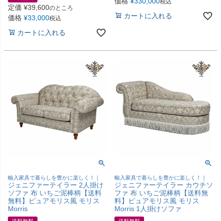
価格
¥
330,000
税込
定価
¥
39,600
のところ
カートに入れる
価格
¥
33,000
税込
カートに入れる
輸入家具で暮らしを豊かに楽しく！｜
輸入家具で暮らしを豊かに楽しく！｜
ジェニファーテイラー 2人掛け
ジェニファーテイラー カウチソ
ソファ 布 いちご泥棒柄【送料
ファ 布 いちご泥棒柄【送料無
無料】ピュアモリス風 モリス
料】ピュアモリス風 モリス
Morris
Morris 1人掛けソファ
送料無料
送料無料