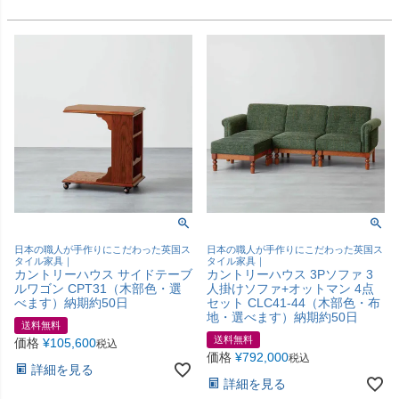
日本の職人が手作りにこだわった英国ス
日本の職人が手作りにこだわった英国ス
タイル家具｜
タイル家具｜
カントリーハウス サイドテーブ
カントリーハウス 3Pソファ 3
ルワゴン CPT31（木部色・選
人掛けソファ+オットマン 4点
べます）納期約50日
セット CLC41-44（木部色・布
地・選べます）納期約50日
送料無料
送料無料
価格
¥
105,600
税込
価格
¥
792,000
税込
詳細を見る
詳細を見る