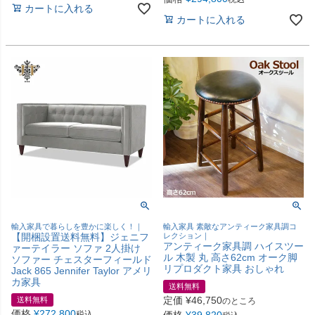
カートに入れる
カートに入れる
輸入家具で暮らしを豊かに楽しく！｜
輸入家具 素敵なアンティーク家具調コ
【開梱設置送料無料】ジェニフ
レクション｜
アンティーク家具調 ハイスツー
ァーテイラー ソファ 2人掛け
ル 木製 丸 高さ62cm オーク脚
ソファー チェスターフィールド
リプロダクト家具 おしゃれ
Jack 865 Jennifer Taylor アメリ
カ家具
送料無料
定価
¥
46,750
送料無料
のところ
価格
¥
272,800
税込
価格
¥
39,820