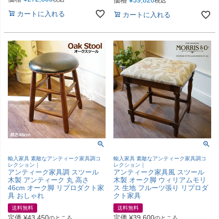
税込
カートに入れる
カートに入れる
輸入家具 素敵なアンティーク家具調コ
輸入家具 素敵なアンティーク家具調コ
レクション｜
レクション｜
アンティーク家具調 スツール
アンティーク家具風 スツール
木製 アンティーク 丸 高さ
木製 オーク脚 ウィリアムモリ
46cm オーク脚 リプロダクト家
ス 生地 フルーツ張り リプロダ
具 おしゃれ
クト家具
送料無料
送料無料
定価
¥
43,450
定価
¥
39,600
のところ
のところ