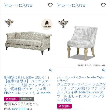
カートに入れる
カートに入れる
輸入家具で暮らしを豊かに楽しく！｜
ジェニファーテイラー・Jennifer Taylor
【在庫1台限り】 ジェニファー
シリーズ
ジェニファーテイラー ラムズゲ
テイラー 3人掛けソファ 布 い
ートチェア 1人掛けソファ トワ
ちご泥棒柄 ピュアモリス風
ルドジュイ柄 Toile de Jouy ス
Elaine エレイン モリス Morris
ツール おしゃれ スツール フラ
送料無料
開梱設置
ンス雑貨
定価
¥
275,000
のところ
送料無料
価格
¥
220,000
税込