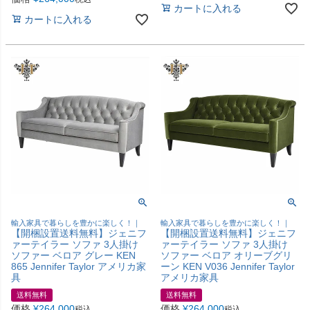
カートに入れる
カートに入れる
輸入家具で暮らしを豊かに楽しく！｜
輸入家具で暮らしを豊かに楽しく！｜
【開梱設置送料無料】ジェニフ
【開梱設置送料無料】ジェニフ
ァーテイラー ソファ 3人掛け
ァーテイラー ソファ 3人掛け
ソファー ベロア グレー KEN
ソファー ベロア オリーブグリ
865 Jennifer Taylor アメリカ家
ーン KEN V036 Jennifer Taylor
具
アメリカ家具
送料無料
送料無料
価格
¥
264,000
価格
¥
264,000
税込
税込