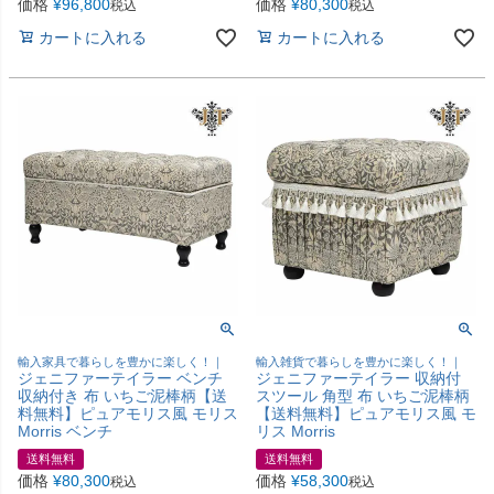
価格
¥
96,800
価格
¥
80,300
税込
税込
カートに入れる
カートに入れる
輸入家具で暮らしを豊かに楽しく！｜
輸入雑貨で暮らしを豊かに楽しく！｜
ジェニファーテイラー ベンチ
ジェニファーテイラー 収納付
収納付き 布 いちご泥棒柄【送
スツール 角型 布 いちご泥棒柄
料無料】ピュアモリス風 モリス
【送料無料】ピュアモリス風 モ
Morris ベンチ
リス Morris
送料無料
送料無料
価格
¥
80,300
価格
¥
58,300
税込
税込