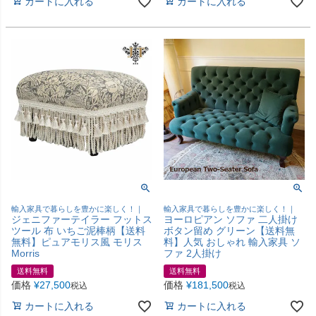
カートに入れる
カートに入れる
輸入家具で暮らしを豊かに楽しく！｜
輸入家具で暮らしを豊かに楽しく！｜
ジェニファーテイラー フットス
ヨーロピアン ソファ 二人掛け
ツール 布 いちご泥棒柄【送料
ボタン留め グリーン【送料無
無料】ピュアモリス風 モリス
料】人気 おしゃれ 輸入家具 ソ
Morris
ファ 2人掛け
送料無料
送料無料
価格
¥
27,500
価格
¥
181,500
税込
税込
カートに入れる
カートに入れる