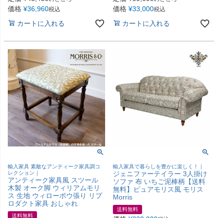
価格
¥
36,960
価格
¥
33,000
税込
税込
カートに入れる
カートに入れる
輸入家具 素敵なアンティーク家具調コ
輸入家具で暮らしを豊かに楽しく！｜
レクション｜
ジェニファーテイラー 3人掛け
アンティーク家具風 スツール
ソファ 布 いちご泥棒柄【送料
木製 オーク脚 ウィリアムモリ
無料】ピュアモリス風 モリス
ス 生地 ウィローボウ張り リプ
Morris
ロダクト家具 おしゃれ
送料無料
送料無料