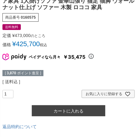
ア家具 1人掛けソファ 金華山張り 猫足 猫脚 ウォール
ナット仕上げ ソファー 木製 ロココ 家具
商品番号
0160575
送料無料
定価
¥
473,000
のところ
¥
425,700
価格
税込
￥35,475
ペイディなら月々
[
3,870
ポイント進呈 ]
送料込
お気に入りに登録する
カートに入れる
返品特約について