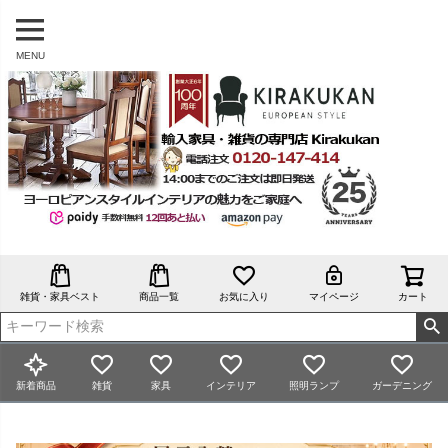
MENU
雑貨・家具ベスト
商品一覧
お気に入り
マイページ
カート
新着商品
雑貨
家具
インテリア
照明ランプ
ガーデニング