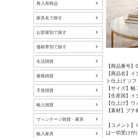
再入荷商品
家具名で探す
お部屋別で探す
価格帯別で探す
生活雑貨
【商品番号】01
【商品名】イタ
薔薇雑貨
ト仕上げ ソフ
【サイズ】幅 1
天使雑貨
【生産国】イ
【仕上げ】ウ
輸入雑貨
【素材】ブナ
ヴィンテージ雑貨・家具
【コメント】
は一切受け付
輸入家具