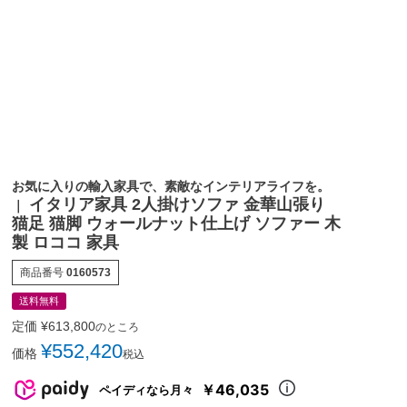
お気に入りの輸入家具で、素敵なインテリアライフを。
イタリア家具 2人掛けソファ 金華山張り
｜
猫足 猫脚 ウォールナット仕上げ ソファー 木
製 ロココ 家具
商品番号
0160573
送料無料
定価
¥
613,800
のところ
¥
552,420
価格
税込
￥46,035
ペイディなら月々