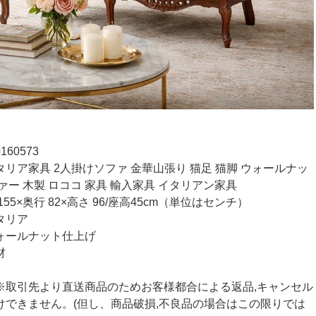
60573
リア家具 2人掛けソファ 金華山張り 猫足 猫脚 ウォールナッ
ァー 木製 ロココ 家具 輸入家具 イタリアン家具
55×奥行 82×高さ 96/座高45cm（単位はセンチ）
タリア
ォールナット仕上げ
材
※取引先より直送商品のためお客様都合による返品,キャンセル
けできません。(但し、商品破損,不良品の場合はこの限りでは