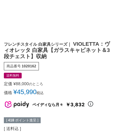
VIOLETTA：ヴ
フレンチスタイル 白家具シリーズ｜
ィオレッタ 白家具【ガラスキャビネット＆3
段チェスト】収納
商品番号
1020162
送料無料
定価
¥
88,000
のところ
¥
45,990
価格
税込
￥3,832
ペイディなら月々
[
418
ポイント進呈 ]
送料込