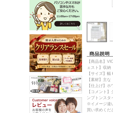
【商品名】VI
ェスト】収納
【サイズ】幅 6
【素材】主な
【仕上げ】ホ
【コメント】
ンプトンスタ
※イメージ違
買い求めくだ