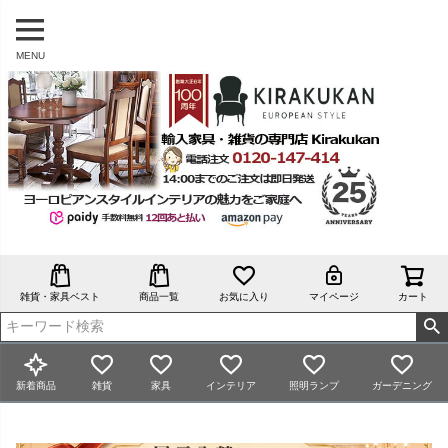
MENU
雑貨・家具ベスト
商品一覧
お気に入り
マイページ
カート
新着商品
雑貨
家具
インテリア
照明ランプ
ガーデニング