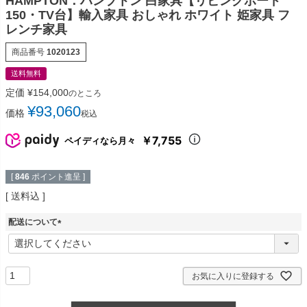
HAMPTON：ハンプトン 白家具【リビングボード
150・TV台】輸入家具 おしゃれ ホワイト 姫家具 フ
レンチ家具
商品番号
1020123
送料無料
定価
¥
154,000
のところ
¥
93,060
価格
税込
￥7,755
ペイディなら月々
[
846
ポイント進呈 ]
送料込
配送について
(
必
須
)
お気に入りに登録する