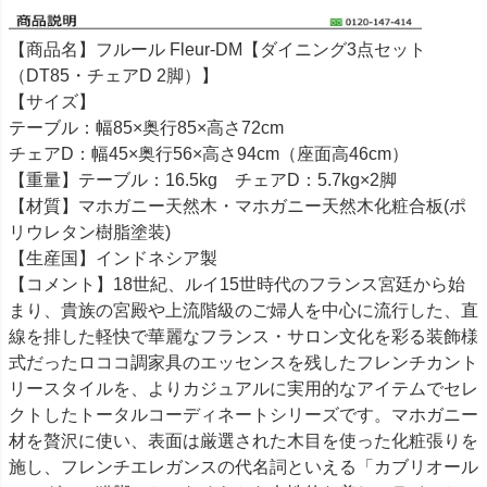
【商品名】フルール Fleur-DM【ダイニング3点セット
（DT85・チェアD 2脚）】
【サイズ】
テーブル：幅85×奥行85×高さ72cm
チェアD：幅45×奥行56×高さ94cm（座面高46cm）
【重量】テーブル：16.5kg チェアD：5.7kg×2脚
【材質】マホガニー天然木・マホガニー天然木化粧合板(ポ
リウレタン樹脂塗装)
【生産国】インドネシア製
【コメント】18世紀、ルイ15世時代のフランス宮廷から始
まり、貴族の宮殿や上流階級のご婦人を中心に流行した、直
線を排した軽快で華麗なフランス・サロン文化を彩る装飾様
式だったロココ調家具のエッセンスを残したフレンチカント
リースタイルを、よりカジュアルに実用的なアイテムでセレ
クトしたトータルコーディネートシリーズです。マホガニー
材を贅沢に使い、表面は厳選された木目を使った化粧張りを
施し、フレンチエレガンスの代名詞といえる「カブリオール