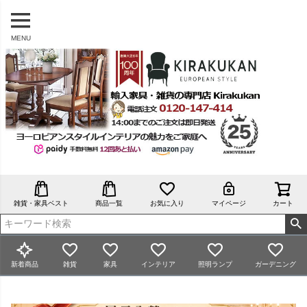
MENU
雑貨・家具ベスト
商品一覧
お気に入り
マイページ
カート
新着商品
雑貨
家具
インテリア
照明ランプ
ガーデニング