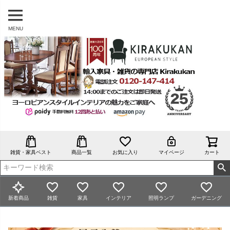
MENU
雑貨・家具ベスト
商品一覧
お気に入り
マイページ
カート
新着商品
雑貨
家具
インテリア
照明ランプ
ガーデニング