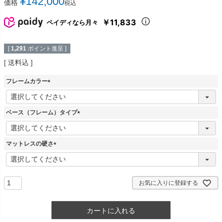
¥
142,000
価格
税込
￥11,833
ペイディなら月々
[
1,291
ポイント進呈 ]
送料込
フレームカラー
(
必
須
ベース（フレーム）タイプ
)
(
必
須
マットレスの硬さ
)
(
必
須
)
お気に入りに登録する
カートに入れる