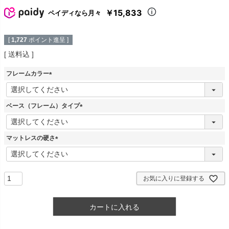
￥15,833
ペイディなら月々
[
1,727
ポイント進呈 ]
送料込
フレームカラー
(
必
須
ベース（フレーム）タイプ
)
(
必
須
マットレスの硬さ
)
(
必
須
)
お気に入りに登録する
カートに入れる