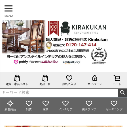
MENU
雑貨・家具ベスト
商品一覧
お気に入り
マイページ
カート
新着商品
雑貨
家具
インテリア
照明ランプ
ガーデニング