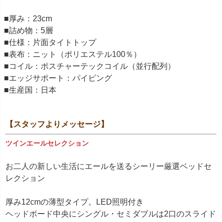
■厚み：23cm
■詰め物：5層
■仕様：片面タイトトップ
■表布：ニット（ポリエステル100％）
■コイル：ポスチャーテックコイル（並行配列）
■エッジサポート：パイピング
■生産国：日本
【スタッフよりメッセージ】
ツインエールセレクション
お二人の新しい生活にエールを送るシーリー厳選ベッドセ
レクション
厚み12cmの薄型タイプ。LED照明付き
ヘッドボード中央にシングル・セミダブルは2口のスライド