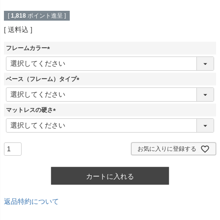
[
1,818
ポイント進呈 ]
送料込
フレームカラー
(
必
須
ベース（フレーム）タイプ
)
(
必
須
マットレスの硬さ
)
(
必
須
)
お気に入りに登録する
カートに入れる
返品特約について