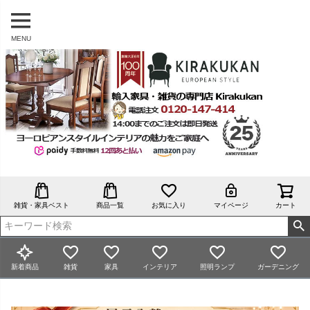
MENU
雑貨・家具ベスト
商品一覧
お気に入り
マイページ
カート
新着商品
雑貨
家具
インテリア
照明ランプ
ガーデニング