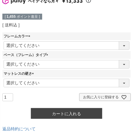
￥13,333
ペイディなら月々
[
1,455
ポイント進呈 ]
送料込
フレームカラー
(
必
須
ベース（フレーム）タイプ
)
(
必
須
マットレスの硬さ
)
(
必
須
)
お気に入りに登録する
カートに入れる
返品特約について