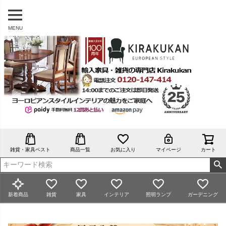
MENU
雑貨・家具ベスト
商品一覧
お気に入り
マイページ
カート
新着商品
雑貨
家具
インテリア
照明ランプ
ガーデニング