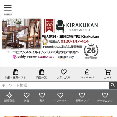
MENU
雑貨・家具ベスト
商品一覧
お気に入り
マイページ
カート
新着商品
雑貨
家具
インテリア
照明ランプ
ガーデニング